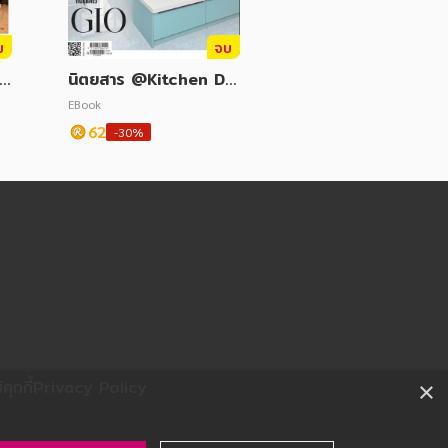
บ
จบ
Oc
นิตยสาร @Kitchen De
cember 2021
EBook
62
-30%
ุกกี้
Privacy Policy
×