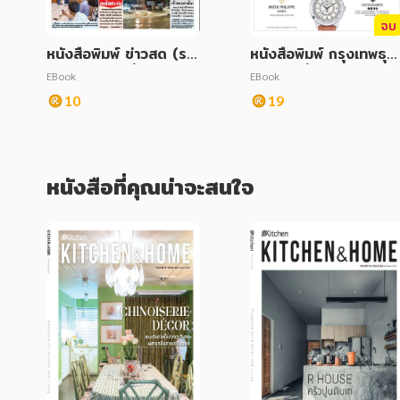
จบ
หนังสือพิมพ์ ข่าวสด (รา
หนังสือพิมพ์ กรุงเทพธุรก
ยวัน) ฉบับวันที่ 09 กันย
จ วันพุธที่ 04 ตุลาคม 2
EBook
EBook
ายน 2568
566
10
19
หนังสือที่คุณน่าจะสนใจ