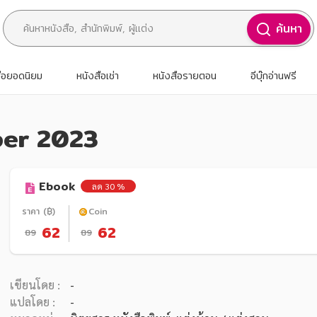
ค้นหา
สือยอดนิยม
หนังสือเช่า
หนังสือรายตอน
อีบุ๊กอ่านฟรี
ber 2023
Ebook
ลด 30 %
ราคา (฿)
Coin
62
62
89
89
เขียนโดย :
-
แปลโดย :
-