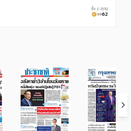
ซื้อ (-31%)
62
89