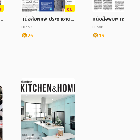
บ
จบ
ธุ
หนังสือพิมพ์ ประชาชาติธุ
หนังสือพิมพ์ กรุงเทพธุ
จิ
รกิจ ฉบับวันที่ 18 ธันวาค
จ วันอังคารที่ 11 มีน
EBook
EBook
ม 2566
2568
25
19