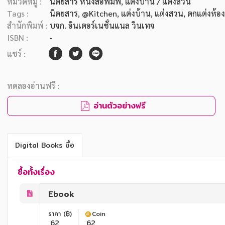
หมวดหมู่ :
นิตยสาร หนังสือพิมพ์
, แต่งบ้าน / แต่งสวน
Tags :
นิตยสาร
,
@Kitchen
,
แต่งบ้าน
,
แต่งสวน
,
ตกแต่งห้อง
สำนักพิมพ์ :
บจก. อินเตอร์เนชั่นแนล วินเทจ
ISBN :
-
แชร์ :
ทดลองอ่านฟรี :
อ่านตัวอย่างฟรี
Digital Books ซื้อ
ซื้อทั้งเรื่อง
Ebook
ราคา (฿)
Coin
62
62