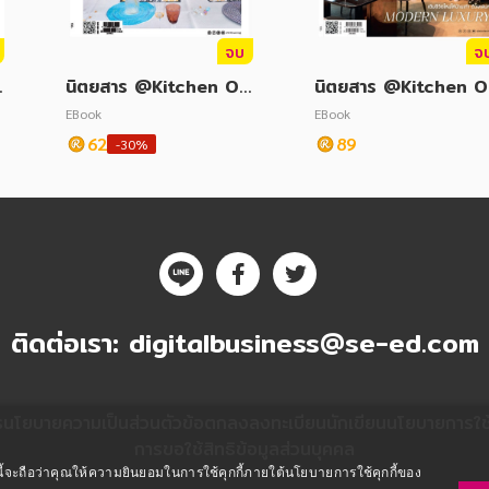
จบ
จ
c
นิตยสาร @Kitchen Oc
นิตยสาร @Kitchen 
tober 2022
tober 2025
EBook
EBook
62
89
-30%
ติดต่อเรา:
digitalbusiness@se-ed.com
ร
นโยบายความเป็นส่วนตัว
ข้อตกลงลงทะเบียนนักเขียน
นโยบายการใช้ค
การขอใช้สิทธิข้อมูลส่วนบุคคล
ซต์นี้จะถือว่าคุณให้ความยินยอมในการใช้คุกกี้ภายใต้นโยบายการใช้คุกกี้ของ