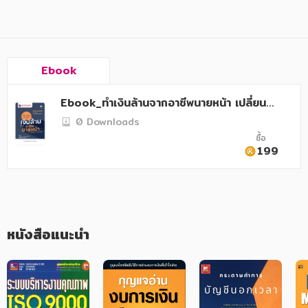
อาหาร สุขภาพ การแพทย์
ศิลปะ บันเทิง กีฬา ท่องเที่ยว
สังคม วัฒนธรรม การปกครอง ศาสนาและปรัชญา
Ebook
ศาสนา และปรัชญา
Ebook_ทำเงินล้านจากอาชีพนายหน้า เปลี่ยนมื
กฎหมาย สัญญา ภาษี
อใหม่ เป็นมืออาชีพ
0 Downloads
ซื้อ
การเงิน การลงทุน บริหาร
199
นิตยสาร หนังสือพิมพ์
ครอบครัว
วรรณกรรม
หนังสือแนะนำ
การเกษตร ชีววิทยา
การเรียน การศึกษา
เทคโนโลยี การสื่อสาร วิทยาศาสตร์