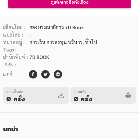
ดูแพ็คเกจซื้อทั้งเรื่อง
เขียนโดย :
กองบรรณาธิการ 7D Book
แปลโดย :
-
หมวดหมู่ :
การเงิน การลงทุน บริหาร
, ทั่วไป
หมวดหมู่หนังสือ
Tags :
-
สำนักพิมพ์ :
7D BOOK
ISBN :
-
หมวดหมู่ยอดนิยม
แชร์ :
ดาวน์โหลด
อ่านแล้ว
หนังสือออกใหม่
หนังสือยอดนิยม
หนังสือเช่า
อีบุ๊กอ่านฟรี
0 ครั้ง
0 ครั้ง
หนังสือเสียง
โปรโมชั่นลดราคา
บทนำ
หมวดหมู่หนังสือ