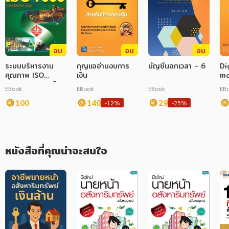
ภาษาศาสตร์
หนังสือเด็ก
จบ
จบ
จบ
การพัฒนาตนเอง
ระบบบริหารงาน
กุญแจอ่านงบการ
บัญชีนอกเวลา - 6
Di
คุณภาพ ISO
เงิน
ma
ความรู้ทั่วไป
9000 ตามกฏข้อ
un
EBook
EBook
EBook
EB
บังคับปี 2000
ล็
การ์ตูนความรู้ การ์ตูน
100
140
29
ดิจ
-12%
-25%
การ์ตูนมังงะ (Manga)
หนังสือที่คุณน่าจะสนใจ