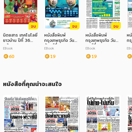
ภาษาศาสตร์
หนังสือเด็ก
จบ
จบ
จบ
การพัฒนาตนเอง
นิตยสาร เทคโนโลยี
หนังสือพิมพ์
หนังสือพิมพ์
หน
ชาวบ้าน ปีที่ 36
กรุงเทพธุรกิจ วัน
กรุงเทพธุรกิจ วัน
กรุ
ฉบับ 800 ตุลาคม
จันทร์ที่ 21
ศุกร์ที่ 20
พฤ
ความรู้ทั่วไป
EBook
EBook
EBook
EB
2566
กุมภาพันธ์ พ.ศ.
พฤษภาคม 2565
มก
60
2565
19
19
การ์ตูนความรู้ การ์ตูน
การ์ตูนมังงะ (Manga)
หนังสือที่คุณน่าจะสนใจ