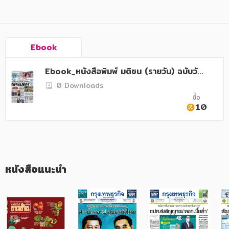
อาหาร สุขภาพ การแพทย์
ศิลปะ บันเทิง กีฬา ท่องเที่ยว
สังคม วัฒนธรรม การปกครอง ศาสนาและปรัชญา
Ebook
ศาสนา และปรัชญา
Ebook_หนังสือพิมพ์ มติชน (รายวัน) ฉบับวัน
ที่ 29 เมษายน 2568
กฎหมาย สัญญา ภาษี
0 Downloads
ซื้อ
การเงิน การลงทุน บริหาร
10
นิตยสาร หนังสือพิมพ์
ครอบครัว
วรรณกรรม
หนังสือแนะนำ
การเกษตร ชีววิทยา
การเรียน การศึกษา
เทคโนโลยี การสื่อสาร วิทยาศาสตร์