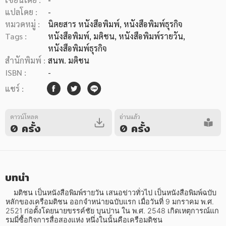
แปลโดย :
-
หมวดหมู่ :
นิตยสาร หนังสือพิมพ์
, หนังสือพิมพ์ธุรกิจ
Tags :
หนังสือพิมพ์
,
มติชน
,
หนังสือพิมพ์รายวัน
,
หนังสือพิมพ์ธุรกิจ
สำนักพิมพ์ :
สนพ. มติชน
หมวดหมู่หนังสือ
ISBN :
-
แชร์ :
หมวดหมู่ยอดนิยม
ดาวน์โหลด
อ่านแล้ว
0 ครั้ง
0 ครั้ง
หนังสือออกใหม่
หนังสือยอดนิยม
หนังสือเช่า
อีบุ๊กอ่านฟรี
หนังสือเสียง
โปรโมชั่นลดราคา
บทนำ
    มติชน เป็นหนังสือพิมพ์รายวัน เสนอข่าวทั่วไป เป็นหนังสือพิมพ์ฉบับ
หลักของเครือมติชน ออกจำหน่ายฉบับแรก เมื่อวันที่ 9 มกราคม พ.ศ. 
หมวดหมู่หนังสือ
2521 ก่อตั้งโดยนายขรรค์ชัย บุนปาน ใน พ.ศ. 2548 เกิดเหตุการณ์แก
รมมี่ซื้อกิจการสื่อสองแห่ง หนึ่งในนั้นคือเครือมติชน