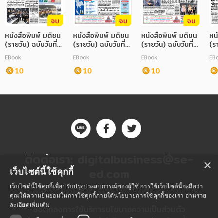
จบ
จบ
จบ
หนังสือพิมพ์ มติชน
หนังสือพิมพ์ มติชน
หนังสือพิมพ์ มติชน
หน
(รายวัน) ฉบับวันที่
(รายวัน) ฉบับวันที่
(รายวัน) ฉบับวันที่
(รา
26 เมษายน 2568
16 เมษายน 2568
30 เมษายน 2568
27
EBook
EBook
EBook
EB
10
10
10
ติดต่อเรา:
digitalbusiness@se-
×
ed.com
เว็บไซต์นี้ใช้คุกกี้
เว็บไซต์นี้ใช้คุกกี้เพื่อปรับปรุงประสบการณ์ของผู้ใช้ การใช้เว็บไซต์นี้จะถือว่า
คุณให้ความยินยอมในการใช้คุกกี้ภายใต้นโยบายการใช้คุกกี้ของเรา
อ่านราย
ละเอียดเพิ่มเติม
ข้อตกลงการใช้บริการ
นโยบายความเป็นส่วนตัว