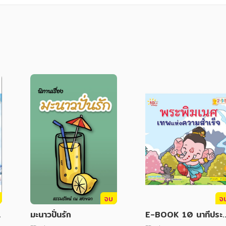
จบ
จ
มะนาวปั่นรัก
E-BOOK 10 นาทีประ
มต้น พระพิฆเนศ เทพแห