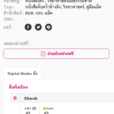
หมวดหมู่ :
หนังสือเด็ก
, วิทยาศาสตร์และธรรมชาติ
Tags :
หนังสือค้นคว้าอ้างอิง
,
วิทยาศาสตร์
,
คู่มือแม็ค
สำนักพิมพ์ :
สนพ. บจก. แม็ค
ISBN :
-
แชร์ :
ทดลองอ่านฟรี :
อ่านตัวอย่างฟรี
Digital Books ซื้อ
ซื้อทั้งเรื่อง
Ebook
ราคา (฿)
Coin
45
45