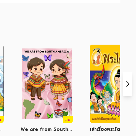
บ
จบ
ถ
We are from South
เล่าเรื่องพระไตรปิฎก 
่ง
America: พวกเรามาจาก
บับการ์ตูน)