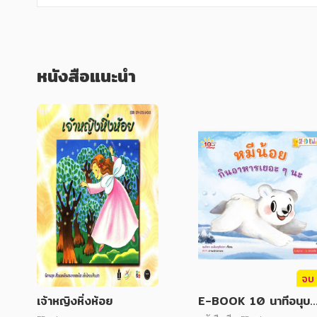
หนังสือแนะนำ
จบ
เจ้าหญิงหิ่งห้อย
E-BOOK 10 นาทีอนุบา
ล หมีน้อยกินอาหารเยอะ