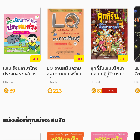
ภาษาศาสตร์
หนังสือเด็ก
การพัฒนาตนเอง
ความรู้ทั่วไป
จบ
จบ
จบ
การ์ตูนความรู้ การ์ตูน
แบบเรียนภาษาไทย
LQ อ่านเสริมความ
คุกกี้รันเกมปริศนา
แมง
ประสมสระ เล่มแรก
การ์ตูนมังงะ (Manga)
ฉลาดทางการเรียนรู้
ตอน ปฏิบัติการตาม
Ca
ของหนู
เล่ม 2
ล่าหาคุกกี้
St
EBook
EBook
EBook
EB
69
223
81
-15%
หนังสือที่คุณน่าจะสนใจ