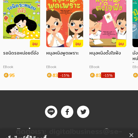
จบ
จบ
จบ
รอนิดรอหน่อยดีจัง
หนุงหนิงพูดเพราะ
หนุงหนิงตั้งใจฟัง
มั
หน
ให
EBook
EBook
EBook
EB
95
83
83
-15%
-15%
ติดต่อเรา:
digitalbusiness@se-
×