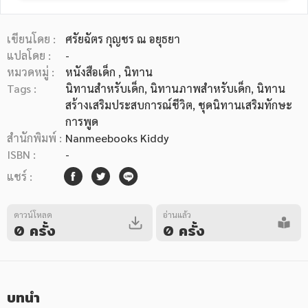
เขียนโดย :
ศรัยฉัตร กุญชร ณ อยุธยา
แปลโดย :
-
หมวดหมู่ :
หนังสือเด็ก
, นิทาน
Tags :
นิทานสำหรับเด็ก
,
นิทานภาพสำหรับเด็ก
,
นิทาน
หมวดหมู่หนังสือ
สร้างเสริมประสบการณ์ชีวิต
,
ชุดนิทานเสริมทักษะ
การพูด
สำนักพิมพ์ :
Nanmeebooks Kiddy
ISBN :
-
หมวดหมู่ยอดนิยม
แชร์ :
หนังสือออกใหม่
หนังสือยอดนิยม
หนังสือเช่า
อีบุ๊กอ่านฟรี
ดาวน์โหลด
อ่านแล้ว
0 ครั้ง
0 ครั้ง
หนังสือเสียง
โปรโมชั่นลดราคา
หมวดหมู่หนังสือ
บทนำ