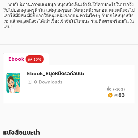
อาหาร สุขภาพ การแพทย์
    พบกับนิทานภาพแสนสนุก หนุงหนิงเห็นเจ้าจัมโบ้คาบอะไรในปากจึง
รีบไปบอกคุณครูฟ้าใส แต่คุณครูบอกให้หนุงหนิงรอก่อน หนุงหนิงจะไป
ศิลปะ บันเทิง กีฬา ท่องเที่ยว
เล่าให้มีมี่ฟัง มีมี่ก็บอกให้หนุงหนิงรอก่อน ทำไมใครๆ ก็บอกให้หนุงหนิง
รอ แล้วหนุงหนิงจะได้เล่าเรื่องเจ้าจัมโบ้ไหมนะ ร่วมติดตามพร้อมกันใน
สังคม วัฒนธรรม การปกครอง ศาสนาและปรัชญา
เล่ม!
ศาสนา และปรัชญา
กฎหมาย สัญญา ภาษี
Ebook
ลด 15%
การเงิน การลงทุน บริหาร
Ebook_หนุงหนิงรอก่อนนะ
นิตยสาร หนังสือพิมพ์
0 Downloads
ครอบครัว
ซื้อ (-16%)
83
98
วรรณกรรม
การเกษตร ชีววิทยา
การเรียน การศึกษา
หนังสือแนะนำ
เทคโนโลยี การสื่อสาร วิทยาศาสตร์