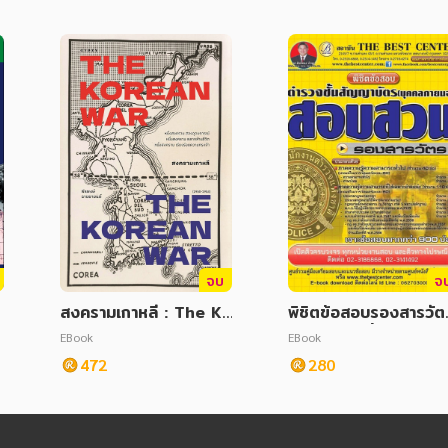
จบ
จ
สงครามเกาหลี : The Ko
พิชิตข้อสอบรองสารวัต
rean War
(สอบสวน) ชั้นสัญญาบั
EBook
EBook
ร
472
280