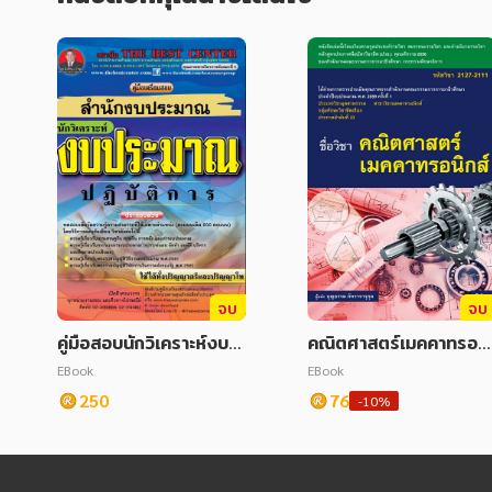
จบ
จบ
คู่มือสอบนักวิเคราะห์งบป
คณิตศาสตร์เมคคาทรอนิ
ระมาณปฏิบัติการ สำนักง
กส์ 2127-2111
EBook
EBook
บประมาณ ปี 2563
250
76
-10%