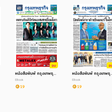
จบ
จ
หนังสือพิมพ์ กรุงเทพธุรกิ
หนังสือพิมพ์ กรุงเทพธุร
จ วันพุธที่ 2 มีนาคม พ.ศ.
จ วันพฤหัสบดีที่ 02 พ
EBook
EBook
2565
ษภาคม 2567
19
19