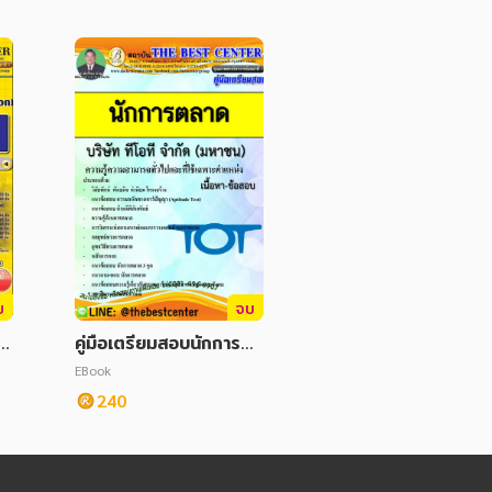
บ
จบ
ร
คู่มือเตรียมสอบนักการตล
ต
าด บริษัท ทีโอที จำกัด
EBook
(มหาชน)
240