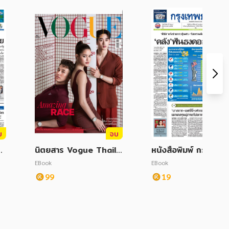
บ
จบ
กิ
นิตยสาร Vogue Thaila
หนังสือพิมพ์ กรุงเทพธุ
ฤ
nd July 2024
จ วันพฤหัสบดีที่ 19 ก
EBook
EBook
ายน 2567
99
19