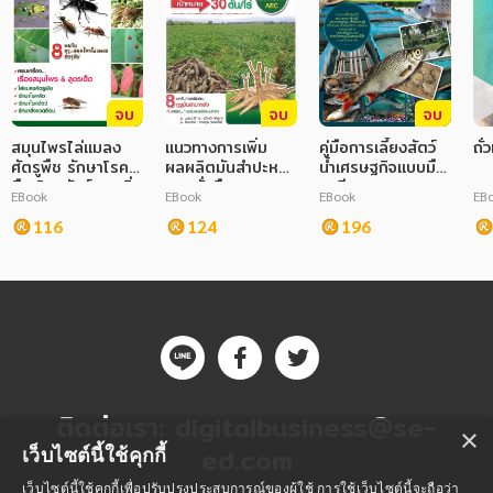
ภาษาศาสตร์
หนังสือเด็ก
จบ
จบ
จบ
การพัฒนาตนเอง
สมุนไพรไล่แมลง
แนวทางการเพิ่ม
คู่มือการเลี้ยงสัตว์
ถั
ศัตรูพืช รักษาโรค
ผลผลิตมันสำปะหลัง
น้ำเศรษฐกิจแบบมือ
ความรู้ทั่วไป
พืช โรคสัตว์ และสิ่ง
แบบยั่งยืน
อาชีพ
EBook
EBook
EBook
EB
แวดล้อม
การ์ตูนความรู้ การ์ตูน
116
124
196
การ์ตูนมังงะ (Manga)
ติดต่อเรา:
digitalbusiness@se-
×
ed.com
เว็บไซต์นี้ใช้คุกกี้
เว็บไซต์นี้ใช้คุกกี้เพื่อปรับปรุงประสบการณ์ของผู้ใช้ การใช้เว็บไซต์นี้จะถือว่า