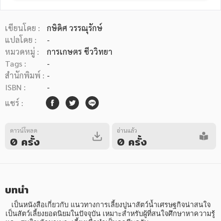
เขียนโดย :
กษิดิศ วรรณุรักษ์
แปลโดย :
-
หมวดหมู่ :
การเกษตร ชีววิทยา
Tags :
-
หมวดหมู่หนังสือ
สำนักพิมพ์ :
-
ISBN :
-
แชร์ :
หมวดหมู่ยอดนิยม
ดาวน์โหลด
อ่านแล้ว
0 ครั้ง
0 ครั้ง
หนังสือออกใหม่
หนังสือยอดนิยม
หนังสือเช่า
อีบุ๊กอ่านฟรี
หนังสือเสียง
โปรโมชั่นลดราคา
บทนำ
หมวดหมู่หนังสือ
   เป็นหนังสือเกี่ยวกับ แนวทางการเลี้ยงปูนาสัตว์น้ำเศรษฐกิจน่าสนใจ 
เป็นสัตว์เลี้ยงยอดนิยมในปัจจุบัน เหมาะสำหรับผู้ที่สนใจศึกษาหาความรู้ 