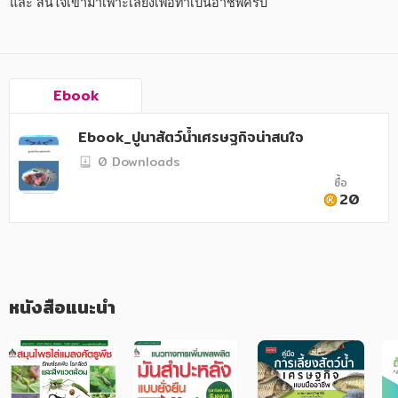
อาหาร สุขภาพ การแพทย์
และ สนใจเข้ามาเพาะเลี้ยงเพื่อทำเป็นอาชีพครับ
ศิลปะ บันเทิง กีฬา ท่องเที่ยว
สังคม วัฒนธรรม การปกครอง ศาสนาและปรัชญา
Ebook
ศาสนา และปรัชญา
Ebook_ปูนาสัตว์น้ำเศรษฐกิจน่าสนใจ
กฎหมาย สัญญา ภาษี
0 Downloads
การเงิน การลงทุน บริหาร
ซื้อ
20
นิตยสาร หนังสือพิมพ์
ครอบครัว
วรรณกรรม
หนังสือแนะนำ
การเกษตร ชีววิทยา
การเรียน การศึกษา
เทคโนโลยี การสื่อสาร วิทยาศาสตร์