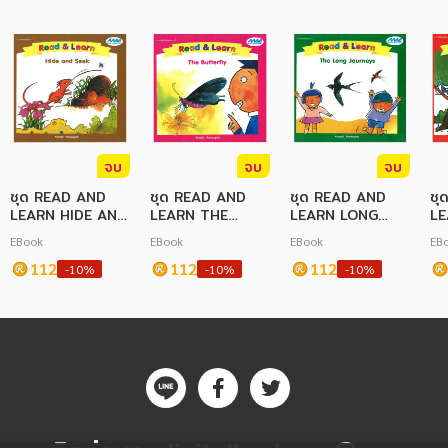
จบ
จบ
จบ
ชุด READ AND
ชุด READ AND
ชุด READ AND
ชุ
LEARN HIDE AND
LEARN THE
LEARN LONG
LE
SEEK
BUTERFLY
JOURNEYS
M
EBook
EBook
EBook
EB
112
112
112
-10%
-10%
-10%