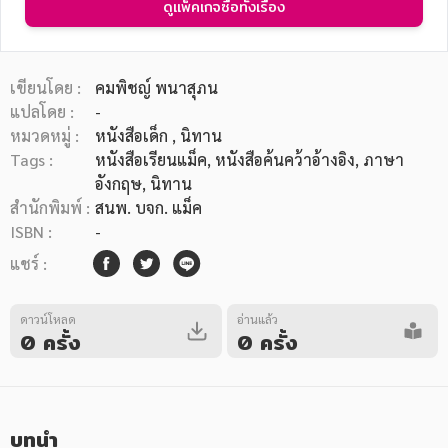
ดูแพ็คเกจซื้อทั้งเรื่อง
เขียนโดย :
คมพิชญ์ พนาสุภน
แปลโดย :
-
หมวดหมู่ :
หนังสือเด็ก
, นิทาน
หมวดหมู่หนังสือ
Tags :
หนังสือเรียนแม็ค
,
หนังสือค้นคว้าอ้างอิง
,
ภาษา
อังกฤษ
,
นิทาน
สำนักพิมพ์ :
สนพ. บจก. แม็ค
หมวดหมู่ยอดนิยม
ISBN :
-
แชร์ :
หนังสือออกใหม่
หนังสือยอดนิยม
หนังสือเช่า
อีบุ๊กอ่านฟรี
ดาวน์โหลด
อ่านแล้ว
0 ครั้ง
0 ครั้ง
หนังสือเสียง
โปรโมชั่นลดราคา
หมวดหมู่หนังสือ
บทนำ