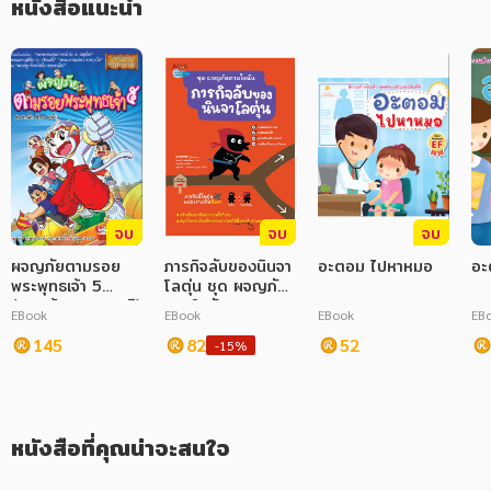
หนังสือแนะนำ
ภาษาศาสตร์
หนังสือเด็ก
การพัฒนาตนเอง
ความรู้ทั่วไป
การ์ตูนความรู้ การ์ตูน
จบ
จบ
จบ
การ์ตูนมังงะ (Manga)
ผจญภัยตามรอย
ภารกิจลับของนินจา
อะตอม ไปหาหมอ
อะ
พระพุทธเจ้า 5
โลตุ่น ชุด ผจญภัย
(พระเจ้า 500 ชาติ)
ตามใจฉัน
EBook
EBook
EBook
EB
(ฉบับการ์ตูน)
145
82
52
-15%
หนังสือที่คุณน่าจะสนใจ