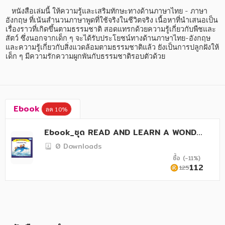
อาหาร สุขภาพ การแพทย์
   หนังสือเล่มนี้ ให้ความรู้และเสริมทักษะทางด้านภาษาไทย - ภาษา
อังกฤษ ที่เน้นสำนวนภาษาพูดที่ใช้จริงในชีวิตจริง เนื้อหาที่นำเสนอเป็น
ศิลปะ บันเทิง กีฬา ท่องเที่ยว
เรื่องราวที่เกิดขึ้นตามธรรมชาติ สอดแทรกด้วยความรู้เกี่ยวกับพืชและ
สัตว์ ซึ่งนอกจากเด็ก ๆ จะได้รับประโยชน์ทางด้านภาษาไทย-อังกฤษ
สังคม วัฒนธรรม การปกครอง ศาสนาและปรัชญา
และความรู้เกี่ยวกับสิ่งแวดล้อมตามธรรมชาติแล้ว ยังเป็นการปลูกฝังให้
เด็ก ๆ มีความรักความผูกพันกับธรรมชาติรอบตัวด้วย
ศาสนา และปรัชญา
กฎหมาย สัญญา ภาษี
การเงิน การลงทุน บริหาร
Ebook
ลด 10%
นิตยสาร หนังสือพิมพ์
Ebook_ชุด READ AND LEARN A WONDE
ครอบครัว
RFUL DAY
0 Downloads
ซื้อ (-11%)
วรรณกรรม
112
125
การเกษตร ชีววิทยา
การเรียน การศึกษา
เทคโนโลยี การสื่อสาร วิทยาศาสตร์