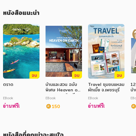
ภาษาศาสตร์
หนังสือแนะนำ
หนังสือเด็ก
การพัฒนาตนเอง
ความรู้ทั่วไป
การ์ตูนความรู้ การ์ตูน
การ์ตูนมังงะ (Manga)
จบ
จบ
จบ
ตราด
บ้านและสวน ฉบับ
Travel ชุมชนแหลม
12
พิเศษ Heaven on
ผักเบี้ย จ.เพชรบุรี
บ้
Earth รวมไอเดีย
EBook
EBook
EBook
EB
บ้านชั้นเดียว
อ่านฟรี!
อ่านฟรี!
150
หนังสือที่คุณน่าจะสนใจ