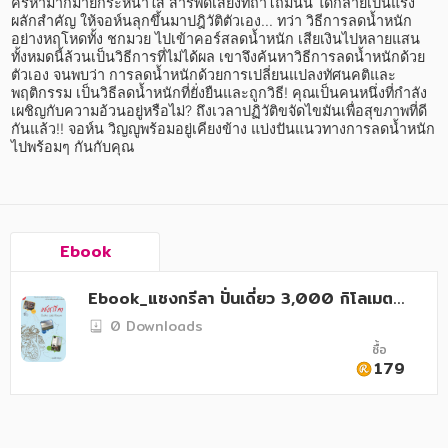
อาหาร สุขภาพ การแพทย์
ครหามากมายกระหน่ำใส่ สารพัดเสียงที่ถาโถมนั้น ได้กลายเป็นแรง
ผลักสำคัญ ให้จอห์นลุกขึ้นมาปฎิวัติตัวเอง... ทว่า วิธีการลดน้ำหนัก
อย่างหฤโหดทั้ง ชกมวย ไปเข้าคอร์สลดน้ำหนัก เสียเงินไปหลายแสน 
ศิลปะ บันเทิง กีฬา ท่องเที่ยว
ทั้งหมดนี้ล้วนเป็นวิธีการที่ไม่ได้ผล เขาจึงค้นหาวิธีการลดน้ำหนักด้วย
ตัวเอง จนพบว่า การลดน้ำหนักด้วยการเปลี่ยนแปลงทัศนคติและ
สังคม วัฒนธรรม การปกครอง ศาสนาและปรัชญา
พฤติกรรม เป็นวิธีลดน้ำหนักที่ยั่งยืนและถูกวิธี! คุณเป็นคนหนึ่งที่กำลัง
เผชิญกับความอ้วนอยู่หรือไม่? ถึงเวลาปฏิวัติขจัดไขมันเพื่อสุขภาพที่ดี
ศาสนา และปรัชญา
กันแล้ว!! จอห์น วิญญูพร้อมอยู่เคียงข้าง แบ่งปันแนวทางการลดน้ำหนัก
ไปพร้อมๆ กันกับคุณ
กฎหมาย สัญญา ภาษี
การเงิน การลงทุน บริหาร
นิตยสาร หนังสือพิมพ์
Ebook
ครอบครัว
Ebook_แชงกรีลา ปั่นเดี่ยว 3,000 กิโลเมตร
(PDF)
วรรณกรรม
0 Downloads
ซื้อ
การเกษตร ชีววิทยา
179
การเรียน การศึกษา
เทคโนโลยี การสื่อสาร วิทยาศาสตร์