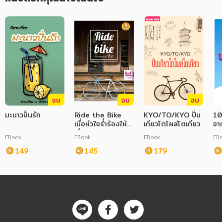
จบ
จบ
จบ
มะนาวปั่นรัก
Ride the Bike
KYO/TO/KYO ปั่น
10
เมื่อหัวใจร่ำร้องให้
เกียวโตโผล่โตเกียว
จา
"ปั่น"
EBook
EBook
EBook
EB
149
145
179