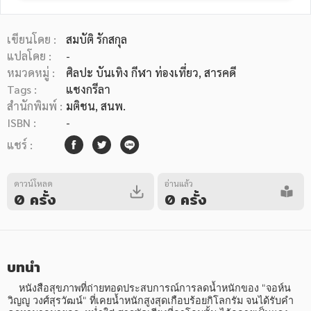
เขียนโดย :
สมบัติ รักสกุล
แปลโดย :
-
หมวดหมู่ :
ศิลปะ บันเทิง กีฬา ท่องเที่ยว
, สารคดี
Tags :
แชงกรีลา
หมวดหมู่หนังสือ
สำนักพิมพ์ :
มติชน, สนพ.
ISBN :
-
แชร์ :
หมวดหมู่ยอดนิยม
ดาวน์โหลด
อ่านแล้ว
0 ครั้ง
0 ครั้ง
หนังสือออกใหม่
หนังสือยอดนิยม
หนังสือเช่า
อีบุ๊กอ่านฟรี
หนังสือเสียง
โปรโมชั่นลดราคา
บทนำ
หมวดหมู่หนังสือ
    หนังสือสุขภาพที่ถ่ายทอดประสบการณ์การลดน้ำหนักของ "จอห์น 
วิญญู วงศ์สุรวัฒน์" ที่เคยน้ำหนักสูงสุดเกือบร้อยกิโลกรัม จนได้รับคำ