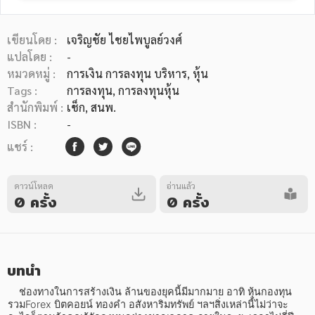
เขียนโดย :
เจริญชัย ไชยไพบูลย์วงศ์
แปลโดย :
-
หมวดหมู่ :
การเงิน การลงทุน บริหาร
, หุ้น
Tags :
การลงทุน
,
การลงทุนหุ้น
หมวดหมู่หนังสือ
สำนักพิมพ์ :
เช็ก, สนพ.
ISBN :
-
แชร์ :
หมวดหมู่ยอดนิยม
ดาวน์โหลด
อ่านแล้ว
0 ครั้ง
0 ครั้ง
หนังสือออกใหม่
หนังสือยอดนิยม
หนังสือเช่า
อีบุ๊กอ่านฟรี
หนังสือเสียง
โปรโมชั่นลดราคา
บทนำ
หมวดหมู่หนังสือ
    ช่องทางในการสร้างเงิน ล้านของยุคนี้มีมากมาย อาทิ หุ้นกองทุน
รวมForex บิตคอยน์ ทองคำ อสังหาริมทรัพย์ ฯลฯสิ่งเหล่านี้ไม่ว่าจะ