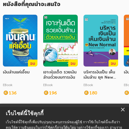
หนังสือที่คุณน่าจะสนใจ
จบ
จบ
จบ
เงินล้านแค่เอื้อม
เจาะหุ้นเด็ด รวยเงิน
บริหารเงินเป็น เห็น
เงิ
ล้านด้วยงบการเงิน
เงินล้าน ยุค New
Normal
EBook
EBook
EBook
EB
136
196
180
×
เว็บไซต์นี้ใช้คุกกี้
เว็บไซต์นี้ใช้คุกกี้เพื่อปรับปรุงประสบการณ์ของผู้ใช้ การใช้เว็บไซต์นี้จะถือว่า
คุณให้ความยินยอมในการใช้คุกกี้ภายใต้นโยบายการใช้คุกกี้ของเรา
อ่านราย