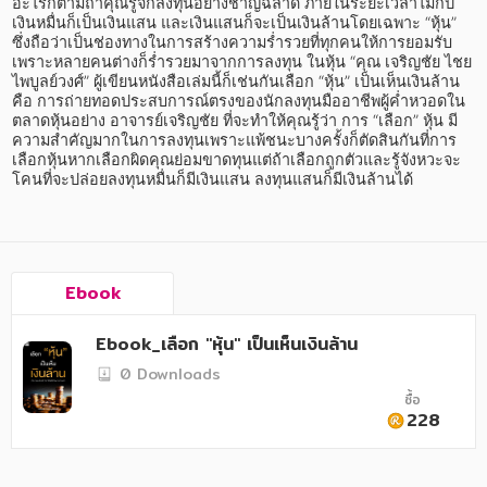
อาหาร สุขภาพ การแพทย์
อะไรก็ตามถ้าคุณรู้จักลงทุนอย่างชาญฉลาด ภายในระยะเวลาไม่กี่ปี 
เงินหมื่นก็เป็นเงินแสน และเงินแสนก็จะเป็นเงินล้านโดยเฉพาะ “หุ้น” 
ซึ่งถือว่าเป็นช่องทางในการสร้างความร่ำรวยที่ทุกคนให้การยอมรับ 
ศิลปะ บันเทิง กีฬา ท่องเที่ยว
เพราะหลายคนต่างก็ร่ำรวยมาจากการลงทุน ในหุ้น “คุณ เจริญชัย ไชย
ไพบูลย์วงศ์” ผู้เขียนหนังสือเล่มนี้ก็เช่นกันเลือก “หุ้น” เป็นเห็นเงินล้าน 
สังคม วัฒนธรรม การปกครอง ศาสนาและปรัชญา
คือ การถ่ายทอดประสบการณ์ตรงของนักลงทุนมืออาชีพผู้ค่ำหวอดใน
ตลาดหุ้นอย่าง อาจารย์เจริญชัย ที่จะทำให้คุณรู้ว่า การ “เลือก” หุ้น มี
ศาสนา และปรัชญา
ความสำคัญมากในการลงทุนเพราะแพ้ชนะบางครั้งก็ตัดสินกันที่การ
เลือกหุ้นหากเลือกผิดคุณย่อมขาดทุนแต่ถ้าเลือกถูกตัวและรู้จังหวะจะ
กฎหมาย สัญญา ภาษี
โคนที่จะปล่อยลงทุนหมื่นก็มีเงินแสน ลงทุนแสนก็มีเงินล้านได้
การเงิน การลงทุน บริหาร
นิตยสาร หนังสือพิมพ์
Ebook
ครอบครัว
Ebook_เลือก "หุ้น" เป็นเห็นเงินล้าน
วรรณกรรม
0 Downloads
การเกษตร ชีววิทยา
ซื้อ
228
การเรียน การศึกษา
เทคโนโลยี การสื่อสาร วิทยาศาสตร์