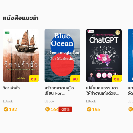
ภาษาศาสตร์
หนังสือแนะนำ
หนังสือเด็ก
การพัฒนาตนเอง
ความรู้ทั่วไป
การ์ตูนความรู้ การ์ตูน
การ์ตูนมังงะ (Manga)
จบ
จบ
จบ
วิชาเจ้าสัว
สร้างตลาดบลูโอ
เปลี่ยนคนธรรมดา
เขา
เชี่ยน For
ให้ทำงานเก่งด้วย
จั
Marketing
ChatGPT
EBook
EBook
EBook
EB
132
164
195
-25%