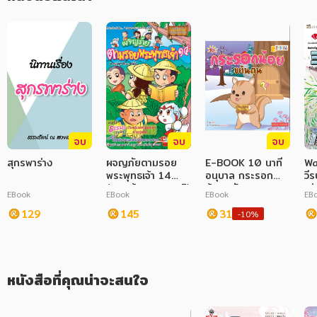
ภาษาศาสตร์
หนังสือเด็ก
การพัฒนาตนเอง
ความรู้ทั่วไป
การ์ตูนความรู้ การ์ตูน
จบ
จบ
จบ
สุกรพาร่าง
ผจญภัยตามรอย
E-BOOK 10 นาที
Wa
การ์ตูนมังงะ (Manga)
พระพุทธเจ้า 14
อนุบาล กระรอก
วีร
(พระเจ้า 500 ชาติ)
น้อยขยันตุน
เล่
EBook
EBook
EBook
EB
(ฉบับการ์ตูน)
129
145
31
-10%
หนังสือที่คุณน่าจะสนใจ