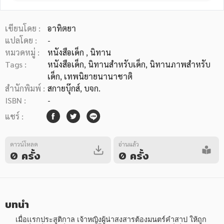
เขียนโดย :
อาทิตยา
แปลโดย :
-
หมวดหมู่ :
หนังสือเด็ก
, นิทาน
Tags :
หนังสือเด็ก
,
นิทานสำหรับเด็ก
,
นิทานภาพสำหรับ
หมวดหมู่หนังสือ
เด็ก
,
เทพนิยายนานาชาติ
สำนักพิมพ์ :
สกายบุ๊กส์, บจก.
ISBN :
-
หมวดหมู่ยอดนิยม
แชร์ :
ดาวน์โหลด
อ่านแล้ว
หนังสือออกใหม่
หนังสือยอดนิยม
หนังสือเช่า
อีบุ๊กอ่านฟรี
0 ครั้ง
0 ครั้ง
หนังสือเสียง
โปรโมชั่นลดราคา
บทนำ
หมวดหมู่หนังสือ
     เมื่อเเรกประสูติกาล เจ้าหญิงผู้น่าสงสารต้องมนตร์คำสาป ให้ถูก