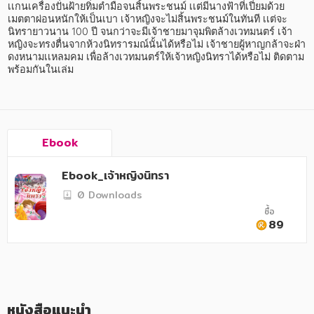
อาหาร สุขภาพ การแพทย์
เเกนเครื่องปั่นฝ้ายทิ่มตำมือจนสิ้นพระชนม์ เเต่มีนางฟ้าที่เปี่ยมด้วย
เมตตาผ่อนหนักให้เป็นเบา เจ้าหญิงจะไม่สิ้นพระชนม์ในทันที เเต่จะ
ศิลปะ บันเทิง กีฬา ท่องเที่ยว
นิทรายาวนาน 100 ปี จนกว่าจะมีเจ้าชายมาจุมพิตล้างเวทมนตร์ เจ้า
หญิงจะทรงตื่นจากห้วงนิทรารมณ์นั้นได้หรือไม่ เจ้าชายผู้หาญกล้าจะฝ่า
ดงหนามเเหลมคม เพื่อล้างเวทมนตร์ให้เจ้าหญิงนิทราได้หรือไม่ ติดตาม
สังคม วัฒนธรรม การปกครอง ศาสนาและปรัชญา
พร้อมกันในเล่ม
ศาสนา และปรัชญา
กฎหมาย สัญญา ภาษี
Ebook
การเงิน การลงทุน บริหาร
นิตยสาร หนังสือพิมพ์
Ebook_เจ้าหญิงนิทรา
0 Downloads
ครอบครัว
ซื้อ
89
วรรณกรรม
การเกษตร ชีววิทยา
การเรียน การศึกษา
หนังสือแนะนำ
เทคโนโลยี การสื่อสาร วิทยาศาสตร์