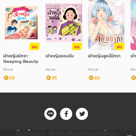
จบ
จบ
จบ
เจ้าหญิงนิทรา :
เจ้าหญิงของฉัน
เจ้าหญิงลูหงีนิทรา
เจ
Sleeping Beauty
EBook
EBook
EBook
EB
59
95
69
ติดต่อเรา:
digitalbusiness@se-