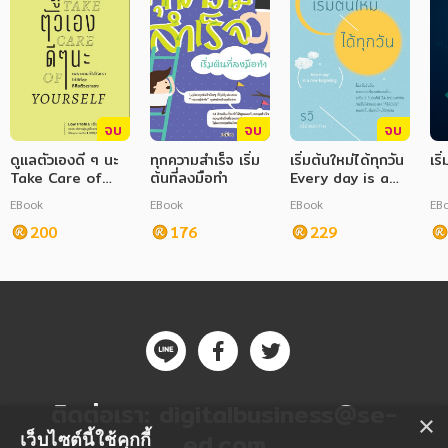
จบ
จบ
จบ
ดูแลตัวเองดี ๆ นะ
ทุกความสำเร็จ เริ่ม
เริ่มต้นใหม่ได้ทุกวัน
เริ
Take Care of
ต้นที่ลงมือทำ
Every day is a
Yourself
new beginning
EBook
EBook
EBook
EB
200
176
229
ติดต่อเรา:
digitalbusiness@se-
×
ed.com
เว็บไซต์นี้ใช้คุกกี้