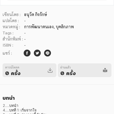
เขียนโดย :
อนุวัต กิจรักษ์
แปลโดย :
-
หมวดหมู่ :
การพัฒนาตนเอง
, บุคลิกภาพ
Tags :
-
หมวดหมู่หนังสือ
สำนักพิมพ์ :
-
ISBN :
-
แชร์ :
หมวดหมู่ยอดนิยม
ดาวน์โหลด
อ่านแล้ว
0 ครั้ง
0 ครั้ง
หนังสือออกใหม่
หนังสือยอดนิยม
หนังสือเช่า
อีบุ๊กอ่านฟรี
หนังสือเสียง
โปรโมชั่นลดราคา
บทนำ
หมวดหมู่หนังสือ
2....บทนำ

4....บทที่ 1: เริ่มจากใจ
