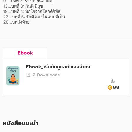
อาหาร สุขภาพ การแพทย์
9....บทที่ 2: ร่างกายนี้สำคัญ

13...บทที่ 3: กินดี มีสุข 

19...บทที่ 4: พักใจจากโลกดิจิทัล

ศิลปะ บันเทิง กีฬา ท่องเที่ยว
23...บทที่ 5: รักตัวเองในแบบที่เป็น  

28...บทส่งท้าย   
สังคม วัฒนธรรม การปกครอง ศาสนาและปรัชญา
ศาสนา และปรัชญา
กฎหมาย สัญญา ภาษี
Ebook
การเงิน การลงทุน บริหาร
Ebook_เริ่มต้นดูแลตัวเองง่ายๆ
นิตยสาร หนังสือพิมพ์
0 Downloads
ซื้อ
ครอบครัว
99
วรรณกรรม
การเกษตร ชีววิทยา
การเรียน การศึกษา
หนังสือแนะนำ
เทคโนโลยี การสื่อสาร วิทยาศาสตร์