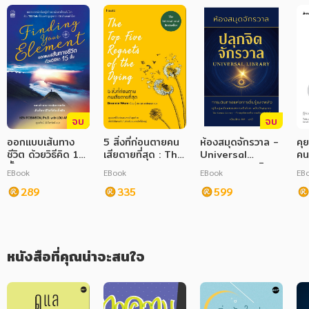
ภาษาศาสตร์
หนังสือเด็ก
การพัฒนาตนเอง
ความรู้ทั่วไป
จบ
จบ
การ์ตูนความรู้ การ์ตูน
ออกแบบเส้นทาง
5 สิ่งที่ก่อนตายคน
ห้องสมุดจักรวาล -
คุ
ชีวิต ด้วยวิธีคิด 15
เสียดายที่สุด : The
Universal
คนท
การ์ตูนมังงะ (Manga)
ขั้น
Top Five
Library :ปลุกจิต
EBook
EBook
EBook
EB
Regrets of the
จักรวาล การเดิน
289
Dying
335
ทางแห่งการตื่นรู้
599
และพลัง :คู่มือสู่
พลังงานและการ
เติบโตทางจิต
วิญญาณ
หนังสือที่คุณน่าจะสนใจ