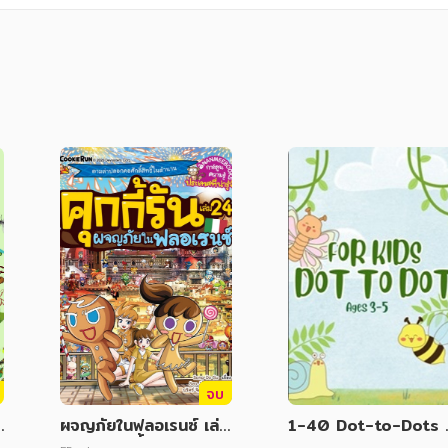
จบ
s
ผจญภัยในฟลอเรนซ์ เล่ม
1-40 Dot-to-Dots 
24 ชุด คุกกี้้รันผจญภัย
umbers สำหรับเด็กก่อ