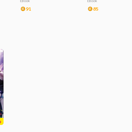
EBook
EBook
มพัฒนาการเด็ก
91
85
บ
งไ