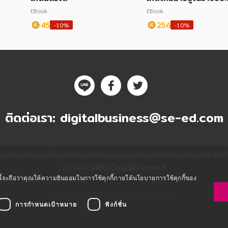
อดอลสุดฉาว
EBook
EBook
45
256
-10%
-10%
ติดต่อเรา:
digitalbusiness@se-ed.com
ร
นโยบายความเป็นส่วนตัว
ข้อตกลงลงทะเบียนนักเขียน
นโยบายการใช้ค
การขอใช้สิทธิข้อมูลส่วนบุคคล
ซต์นี้จะถือว่าคุณให้ความยินยอมในการใช้คุกกี้ภายใต้นโยบายการใช้คุกกี้ของ
Copyright © 2020 All rights reserved.
Powered by Fibplat
การกำหนดเป้าหมาย
ฟังก์ชั่น