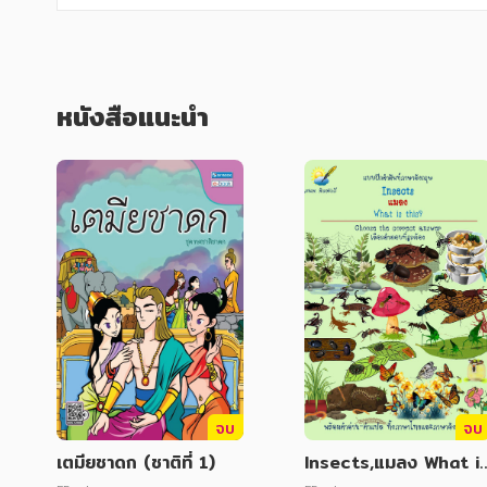
หนังสือแนะนำ
จบ
จบ
เตมียชาดก (ชาติที่ 1)
Insects,แมลง What i
this?