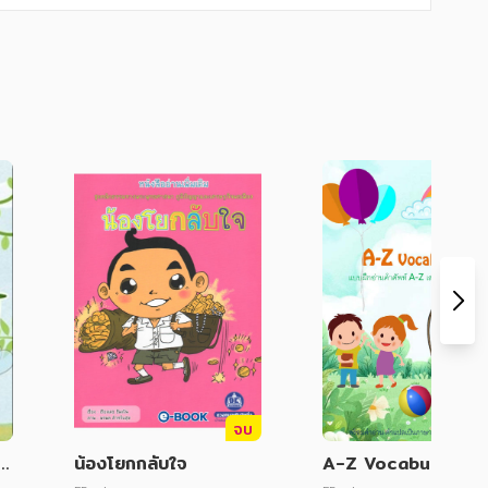
จบ
N
น้องโยกกลับใจ
A-Z Vocabulary แ
น
ฝึกอ่านคำศัพท์ A-Z เส