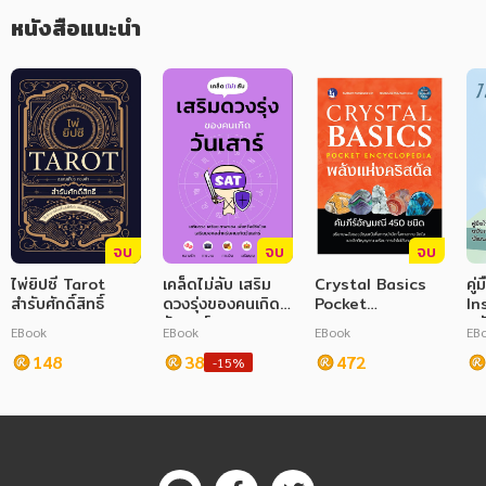
หนังสือแนะนำ
ภาษาศาสตร์
หนังสือเด็ก
การพัฒนาตนเอง
ความรู้ทั่วไป
การ์ตูนความรู้ การ์ตูน
จบ
จบ
จบ
การ์ตูนมังงะ (Manga)
ไพ่ยิปซี Tarot
เคล็ดไม่ลับ เสริม
Crystal Basics
คู่
สำรับศักดิ์สิทธิ์
ดวงรุ่งของคนเกิด
Pocket
In
วันเสาร์
Encyclopedia
ฉบ
EBook
EBook
EBook
EB
พลังแห่งคริสตัล:
พั
148
38
คัมภีร์อัญมณี 450
472
-15%
ชนิด