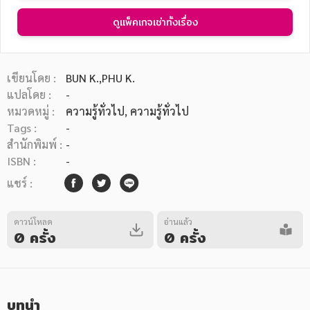
ดูแพ็คเกจเช่าทั้งเรื่อง
เขียนโดย :
BUN K.,PHU K.
แปลโดย :
-
หมวดหมู่หนังสือ
หมวดหมู่ :
ความรู้ทั่วไป
, ความรู้ทั่วไป
Tags :
-
สำนักพิมพ์ :
-
หมวดหมู่ยอดนิยม
ISBN :
-
แชร์ :
หนังสือออกใหม่
หนังสือยอดนิยม
หนังสือเช่า
อีบุ๊กอ่านฟรี
ดาวน์โหลด
อ่านแล้ว
0 ครั้ง
0 ครั้ง
หนังสือเสียง
โปรโมชั่นลดราคา
หมวดหมู่หนังสือ
บทนำ