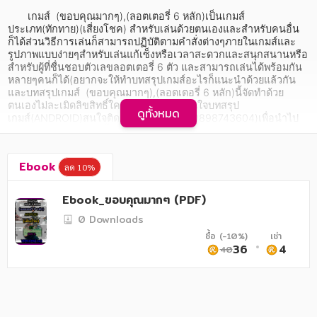
อาหาร สุขภาพ การแพทย์
       เกมส์  (ขอบคุณมากๆ),(ลอตเตอรี่ 6 หลัก)เป็นเกมส์
ประเภท(ทักทาย)(เสี่ยงโชค) สำหรับเล่นด้วยตนเองและสำหรับคนอื่น
ศิลปะ บันเทิง กีฬา ท่องเที่ยว
ก็ได้ส่วนวิธีการเล่นก็สามารถปฏิบัติตามคำสั่งต่างๆภายในเกมส์และ
รูปภาพแบบง่ายๆสำหรับเล่นแก้เซ็งหรือเวลาสะดวกและสนุกสนานหรือ
สังคม วัฒนธรรม การปกครอง ศาสนาและปรัชญา
สำหรับผู้ที่ชื่นชอบตัวเลขลอตเตอรี่ 6 ตัว และสามารถเล่นได้พร้อมกัน
หลายๆคนก็ได้(อยากจะให้ทำบทสรุปเกมส์อะไรก็แนะนำด้วยแล้วกัน
ศาสนา และปรัชญา
และบทสรุปเกมส์  (ขอบคุณมากๆ),(ลอตเตอรี่ 6 หลัก)นี้จัดทำด้วย
ตนเองไม่ละเมิดลิขสิทธิ์ใครขอบอก)(หากสนใจบทสรุป
ดูทั้งหมด
กฎหมาย สัญญา ภาษี
เกมส์(ANDROID)สนใจติดต่อคุณชัยยันต์ T.0898743604)เพื่อนำไป
ขายปลีกละขายส่งเท่านั้น)หรือว่าหากเล่นไม่ผ่านและติดตรงไหนติดต่อ
การเงิน การลงทุน บริหาร
คุณชัยยันต์ T.0964836498(ติดต่อสอบถาม(ANDROID)เท่านั้นหรือไม่
ก็ใช้(EMAIL)crystalebookgame@gmail.com)ส่วนบทสรุป
Ebook
ลด 10%
เกมส์  (ขอบคุณมากๆ),(ลอตเตอรี่ 6 หลัก)ได้รับอนุญาติการพิมพ์
นิตยสาร หนังสือพิมพ์
จำหน่ายจากทีมงาน CRYSTALEBOOKGAME แล้วขอบคุณมากๆ
สำหรับแอพพลิเคชั่น  (ขอบคุณมากๆ),(ลอตเตอรี่ 6 หลัก)ผลิตโดยทีม
Ebook_ขอบคุณมากๆ (PDF)
ครอบครัว
งาน   CRYSTALEBOOKGAME   มีแอพพลิเคชั่นทั้ง 2 ชนิดนี้ให้ดาว
0 Downloads
โหลดที่ PLAY STORE ขณะนี้.โดยที่ท่านสามารถส่ง EMAIL.มาขอราย
วรรณกรรม
ละเอียดที่ทีมงาน(EMAIL)crystalebookgame@gmail.com ได้แบบ
ซื้อ (-10%)
เช่า
ฟรีๆ)(2 แอพพลิเคชั่นดังกล่าวไม่จำเป็นต้องใช้อินเตอร์เน็ตหรือไวไฟใน
36
4
40
การเกษตร ชีววิทยา
การใช้แอพพลิเคชั่น  (ขอบคุณมากๆ),(ลอตเตอรี่ 6 หลัก)(โชคดีถูกตัว
เลขลอตเตอรี่่ 6 ตัว กันทุกๆคน)
การเรียน การศึกษา
เทคโนโลยี การสื่อสาร วิทยาศาสตร์