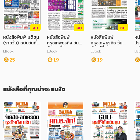
ภาษาศาสตร์
หนังสือเด็ก
จบ
จบ
จบ
การพัฒนาตนเอง
หนังสือพิมพ์ มติชน
หนังสือพิมพ์
หนังสือพิมพ์
หน
(รายวัน) ฉบับวันที่
กรุงเทพธุรกิจ วัน
กรุงเทพธุรกิจ วัน
ปร
21 กรกฎาคม
อังคารที่ 06
จันทร์ที่ 29
ฉบั
ความรู้ทั่วไป
EBook
EBook
EBook
EB
2568
กันยายน 2565
กันยายน 2568
ธั
25
19
19
การ์ตูนความรู้ การ์ตูน
การ์ตูนมังงะ (Manga)
หนังสือที่คุณน่าจะสนใจ