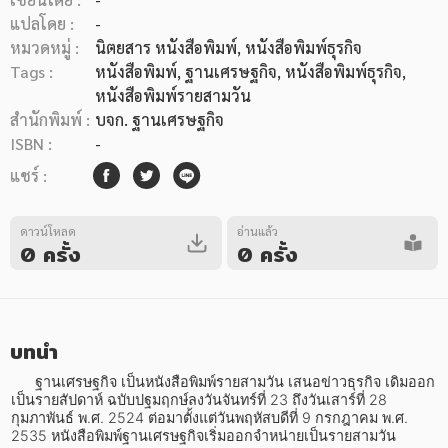
แปลโดย :
-
หมวดหมู่ :
นิตยสาร หนังสือพิมพ์
, หนังสือพิมพ์ธุรกิจ
Tags :
หนังสือพิมพ์
,
ฐานเศรษฐกิจ
,
หนังสือพิมพ์ธุรกิจ
,
หนังสือพิมพ์รายสามวัน
สำนักพิมพ์ :
บจก. ฐานเศรษฐกิจ
หมวดหมู่หนังสือ
ISBN :
-
แชร์ :
หมวดหมู่ยอดนิยม
ดาวน์โหลด
อ่านแล้ว
0 ครั้ง
0 ครั้ง
หนังสือออกใหม่
หนังสือยอดนิยม
หนังสือเช่า
อีบุ๊กอ่านฟรี
หนังสือเสียง
โปรโมชั่นลดราคา
บทนำ
      ฐานเศรษฐกิจ เป็นหนังสือพิมพ์รายสามวัน เสนอข่าวธุรกิจ เดิมออก
เป็นรายสัปดาห์ ฉบับปฐมฤกษ์ลงวันจันทร์ที่ 23 ถึงวันเสาร์ที่ 28 
หมวดหมู่หนังสือ
กุมภาพันธ์ พ.ศ. 2524 ต่อมาตั้งแต่วันพฤหัสบดีที่ 9 กรกฎาคม พ.ศ. 
2535 หนังสือพิมพ์ฐานเศรษฐกิจเริ่มออกจำหน่ายเป็นรายสามวัน