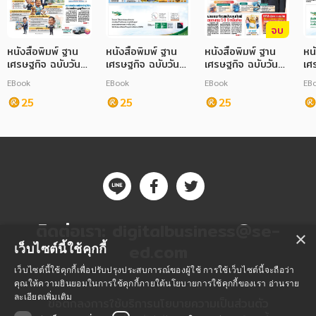
จบ
หนังสือพิมพ์ ฐาน
หนังสือพิมพ์ ฐาน
หนังสือพิมพ์ ฐาน
หน
เศรษฐกิจ ฉบับวันที่
เศรษฐกิจ ฉบับวันที่
เศรษฐกิจ ฉบับวันที่
เศร
4111 กรกฎาคม
4110 กรกฎาคม
4011 กรกฎาคม
40
EBook
EBook
EBook
EB
2568
2568
2567
25
25
25
25
ติดต่อเรา:
digitalbusiness@se-
×
ed.com
เว็บไซต์นี้ใช้คุกกี้
เว็บไซต์นี้ใช้คุกกี้เพื่อปรับปรุงประสบการณ์ของผู้ใช้ การใช้เว็บไซต์นี้จะถือว่า
คุณให้ความยินยอมในการใช้คุกกี้ภายใต้นโยบายการใช้คุกกี้ของเรา
อ่านราย
ละเอียดเพิ่มเติม
ข้อตกลงการใช้บริการ
นโยบายความเป็นส่วนตัว