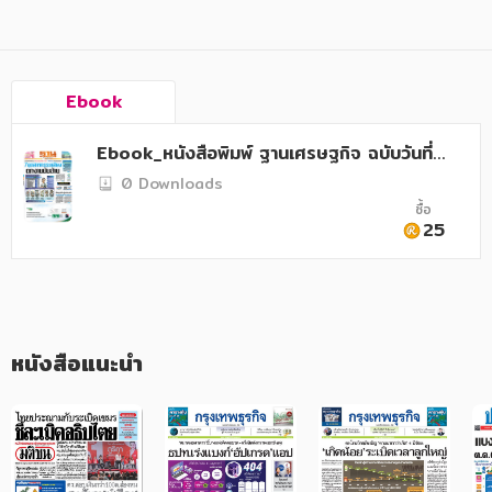
อาหาร สุขภาพ การแพทย์
ศิลปะ บันเทิง กีฬา ท่องเที่ยว
สังคม วัฒนธรรม การปกครอง ศาสนาและปรัชญา
Ebook
ศาสนา และปรัชญา
Ebook_หนังสือพิมพ์ ฐานเศรษฐกิจ ฉบับวันที่
4116 กรกฎาคม 2568
กฎหมาย สัญญา ภาษี
0 Downloads
ซื้อ
การเงิน การลงทุน บริหาร
25
นิตยสาร หนังสือพิมพ์
ครอบครัว
วรรณกรรม
หนังสือแนะนำ
การเกษตร ชีววิทยา
การเรียน การศึกษา
เทคโนโลยี การสื่อสาร วิทยาศาสตร์