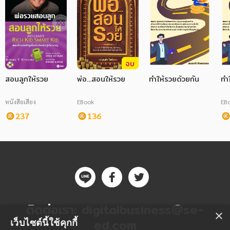
จบ
สอนลูกให้รวย
พ่อ...สอนให้รวย
ทำให้รวยด้วยกัน
ทำ
หนังสือเสียง
EBook
EB
237
136
ติดต่อเรา:
digitalbusiness@se-
×
ed.com
เว็บไซต์นี้ใช้คุกกี้