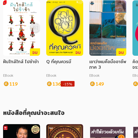
ภาษาศาสตร์
หนังสือเด็ก
การพัฒนาตนเอง
ความรู้ทั่วไป
จบ
จบ
จบ
การ์ตูนความรู้ การ์ตูน
ฝันใกล้ใกล้ ไปช้าช้า
Q ที่คุณควรมี
เขาว่าผมคือมืออาชีพ
คิ
ภาค 3
จรวด : T
การ์ตูนมังงะ (Manga)
A 
EBook
EBook
EBook
EB
Sc
119
136
149
-15%
หนังสือที่คุณน่าจะสนใจ