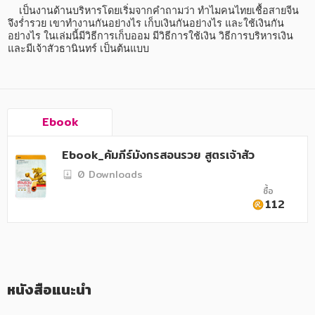
อาหาร สุขภาพ การแพทย์
    เป็นงานด้านบริหารโดยเริ่มจากคำถามว่า ทำไมคนไทยเชื้อสายจีน
จึงร่ำรวย เขาทำงานกันอย่างไร เก็บเงินกันอย่างไร และใช้เงินกัน
ศิลปะ บันเทิง กีฬา ท่องเที่ยว
อย่างไร ในเล่มนี้มีวิธีการเก็บออม มีวิธีการใช้เงิน วิธีการบริหารเงิน 
และมีเจ้าสัวธานินทร์ เป็นต้นแบบ
สังคม วัฒนธรรม การปกครอง ศาสนาและปรัชญา
ศาสนา และปรัชญา
กฎหมาย สัญญา ภาษี
Ebook
การเงิน การลงทุน บริหาร
Ebook_คัมภีร์มังกรสอนรวย สูตรเจ้าสัว
นิตยสาร หนังสือพิมพ์
0 Downloads
ซื้อ
ครอบครัว
112
วรรณกรรม
การเกษตร ชีววิทยา
การเรียน การศึกษา
หนังสือแนะนำ
เทคโนโลยี การสื่อสาร วิทยาศาสตร์