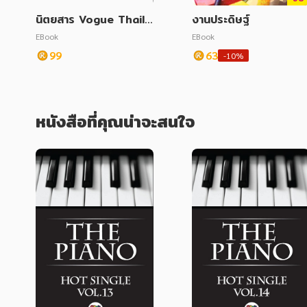
นิตยสาร Vogue Thaila
งานประดิษฐ์
nd July 2020
EBook
EBook
99
63
-10%
หนังสือที่คุณน่าจะสนใจ