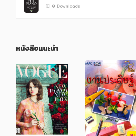
0 Downloads
          รวมโน้ตเปียโนมาตรฐานเพลงไทยยอ
บรรเลงเปียโนครบทุกเพลง อาทิ ชํ้าคือเรา
หนังสือแนะนำ
จบ