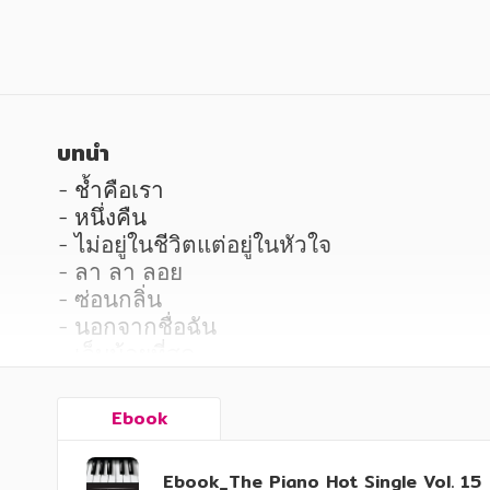
หนังสือเด็ก
หนังสือเด็ก
การพัฒนาตนเอง
การพัฒนาตนเอง
ความรู้ทั่วไป
ความรู้ทั่วไป
การ์ตูนความรู้ การ์ตูน
การ์ตูนความรู้ การ์ตูน
บทนำ
การ์ตูนมังงะ (Manga)
การ์ตูนมังงะ (Manga)
- ชํ้าคือเรา

- หนึ่งคืน

- ไม่อยู่ในชีวิตแต่อยู่ในหัวใจ

- ลา ลา ลอย

- ซ่อนกลิ่น

- นอกจากชื่อฉัน

- เจ็บน้อยที่สุด

- ดูดี

- อยู่นานๆ ได้ไหม

Ebook
- ปล่อย

ฯลฯ
Ebook_The Piano Hot Single Vol. 15