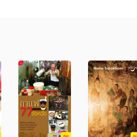
ดนิยม ถูกต้องตามหลักทฤษฏีดนตรีสากล โน้ตครบถ้ว
จบ
จ