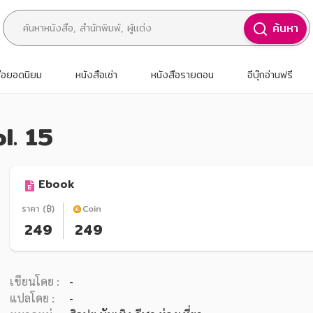
ค้นหา
สือยอดนิยม
หนังสือเช่า
หนังสือรายตอน
อีบุ๊กอ่านฟรี
l. 15
Ebook
ราคา (฿)
Coin
249
249
เขียนโดย :
-
แปลโดย :
-