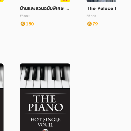
บ้านและสวนฉบับพิเศษ T
The Palace Legen
ropical Suburban &
of Retro
EBook
EBook
Country Homes : บ้าน
180
79
ชานเมืองและบ้านชนบทใน
บรรยากาศทรอปิคัล