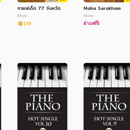
กาแฟเด็ด 77 จังหวัด
Maha Sarakham
EBook
EBook
อ่านฟรี!
179