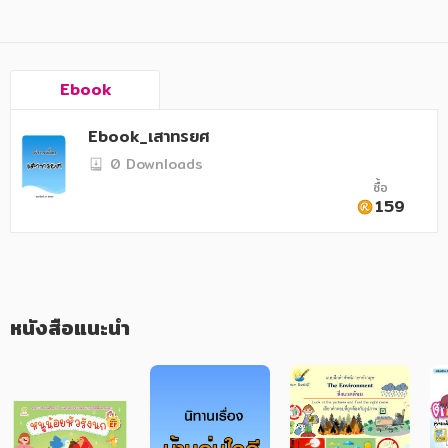
อาหาร สุขภาพ การแพทย์
ศิลปะ บันเทิง กีฬา ท่องเที่ยว
สังคม วัฒนธรรม การปกครอง ศาสนาและปรัชญา
Ebook
ศาสนา และปรัชญา
Ebook_เสาทรยศ
กฎหมาย สัญญา ภาษี
0 Downloads
ซื้อ
การเงิน การลงทุน บริหาร
159
นิตยสาร หนังสือพิมพ์
ครอบครัว
หนังสือแนะนำ
วรรณกรรม
การเกษตร ชีววิทยา
การเรียน การศึกษา
เทคโนโลยี การสื่อสาร วิทยาศาสตร์