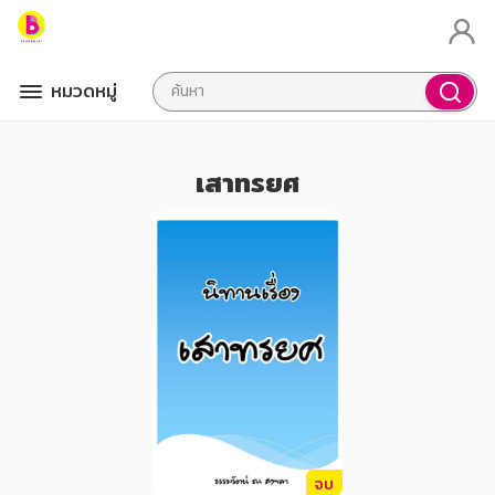
หมวดหมู่
เสาทรยศ
จบ