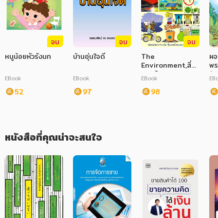
ภาษาศาสตร์
หนังสือเด็ก
จบ
จบ
จบ
หนูน้อยหัวรังนก
การพัฒนาตนเอง
บ้านอุ่นใจดี
The
ผจ
Environment,สิ่ง
พร
แวดล้อม Find the
(พ
ความรู้ทั่วไป
EBook
EBook
EBook
EB
right name
(ฉ
52
97
98
การ์ตูนความรู้ การ์ตูน
การ์ตูนมังงะ (Manga)
หนังสือที่คุณน่าจะสนใจ