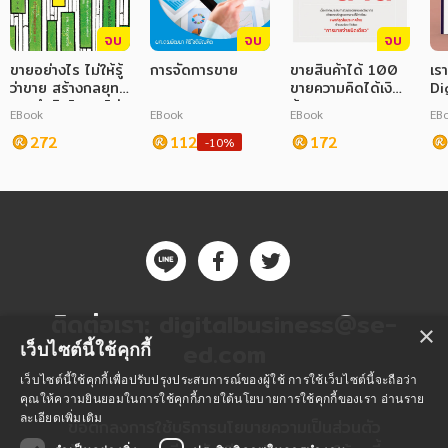
จบ
จบ
จบ
ขายอย่างไร ไม่ให้รู้
การจัดการขาย
ขายสินค้าได้ 100
เรา
ว่าขาย สร้างกลยุทธ์
ขายความคิดได้เงิน
Di
การทำเงินโดย "ไม่
ล้าน
ขา
EBook
EBook
EBook
EB
ขาย" ให้เกิดขึ้นได้
ขา
จริง
272
112
172
-10%
ติดต่อเรา:
digitalbusiness@se-
×
ed.com
เว็บไซต์นี้ใช้คุกกี้
เว็บไซต์นี้ใช้คุกกี้เพื่อปรับปรุงประสบการณ์ของผู้ใช้ การใช้เว็บไซต์นี้จะถือว่า
คุณให้ความยินยอมในการใช้คุกกี้ภายใต้นโยบายการใช้คุกกี้ของเรา
อ่านราย
ละเอียดเพิ่มเติม
ข้อตกลงการใช้บริการ
นโยบายความเป็นส่วนตัว