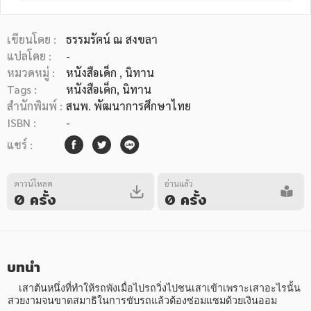
เขียนโดย :
ธรรมรัตน์ ณ สงขลา
แปลโดย :
-
หมวดหมู่ :
หนังสือเด็ก
, นิทาน
Tags :
หนังสือเด็ก
,
นิทาน
หมวดหมู่หนังสือ
สำนักพิมพ์ :
สนพ. พัฒนาการศึกษาไทย
ISBN :
-
แชร์ :
หมวดหมู่ยอดนิยม
ดาวน์โหลด
อ่านแล้ว
0 ครั้ง
0 ครั้ง
หนังสือออกใหม่
หนังสือยอดนิยม
หนังสือเช่า
อีบุ๊กอ่านฟรี
หนังสือเสียง
โปรโมชั่นลดราคา
บทนำ
หมวดหมู่หนังสือ
    เสาต้นหนึ่งที่ทำให้รถพังเมื่อไปรถวิ่งไปชนเสาเข้าเพราะเสาอะไรนั้น
สวยงามจนขาดสมาธิในการขับรถแล้วต้องซ่อมแซมด้วยเงินออม