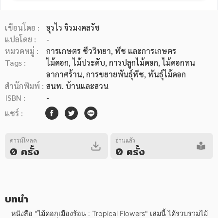
เขียนโดย :
อุรไร จิรมงคลรัช
แปลโดย :
-
หมวดหมู่ :
การเกษตร ชีววิทยา
, พืช และการเกษตร
Tags :
ไม้ดอก
,
ไม้ประดับ
,
การปลูกไม้ดอก
,
ไม้ดอกทน
หมวดหมู่หนังสือ
อากาศร้าน
,
การขยายพันธุ์พืช
,
พันธุ์ไม้ดอก
สำนักพิมพ์ :
สนพ. บ้านและสวน
ISBN :
-
หมวดหมู่ยอดนิยม
แชร์ :
ดาวน์โหลด
อ่านแล้ว
หนังสือออกใหม่
หนังสือยอดนิยม
หนังสือเช่า
อีบุ๊กอ่านฟรี
0 ครั้ง
0 ครั้ง
หนังสือเสียง
โปรโมชั่นลดราคา
บทนำ
หมวดหมู่หนังสือ
   หนังสือ "ไม้ดอกเมืองร้อน : Tropical Flowers" เล่มนี้ ได้รวบรวมไม้