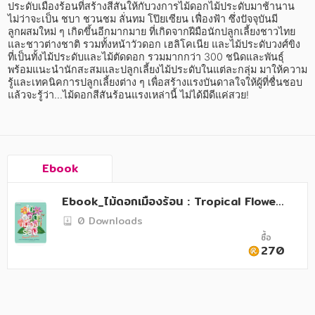
อาหาร สุขภาพ การแพทย์
ประดับเมืองร้อนที่สร้างสีสันให้กับวงการไม้ดอกไม้ประดับมาช้านาน 
ไม่ว่าจะเป็น ชบา ชวนชม ลั่นทม โป๊ยเซียน เฟื่องฟ้า ซึ่งปัจจุบันมี
ศิลปะ บันเทิง กีฬา ท่องเที่ยว
ลูกผสมใหม่ ๆ เกิดขึ้นอีกมากมาย ที่เกิดจากฝีมือนักปลูกเลี้ยงชาวไทย
และชาวต่างชาติ รวมทั้งหน้าวัวดอก เฮลิโคเนีย และไม้ประดับวงศ์ขิง 
ที่เป็นทั้งไม้ประดับและไม้ตัดดอก รวมมากกว่า 300 ชนิดและพันธุ์ 
สังคม วัฒนธรรม การปกครอง ศาสนาและปรัชญา
พร้อมแนะนำนักสะสมและปลูกเลี้ยงไม้ประดับในแต่ละกลุ่ม มาให้ความ
รู้และเทคนิคการปลูกเลี้ยงต่าง ๆ เพื่อสร้างแรงบันดาลใจให้ผู้ที่ชื่นชอบ 
ศาสนา และปรัชญา
แล้วจะรู้ว่า...ไม้ดอกสีสันร้อนแรงเหล่านี้ ไม่ได้มีดีแค่สวย!
กฎหมาย สัญญา ภาษี
การเงิน การลงทุน บริหาร
Ebook
นิตยสาร หนังสือพิมพ์
ครอบครัว
Ebook_ไม้ดอกเมืองร้อน : Tropical Flower
s
0 Downloads
วรรณกรรม
ซื้อ
270
การเกษตร ชีววิทยา
การเรียน การศึกษา
เทคโนโลยี การสื่อสาร วิทยาศาสตร์