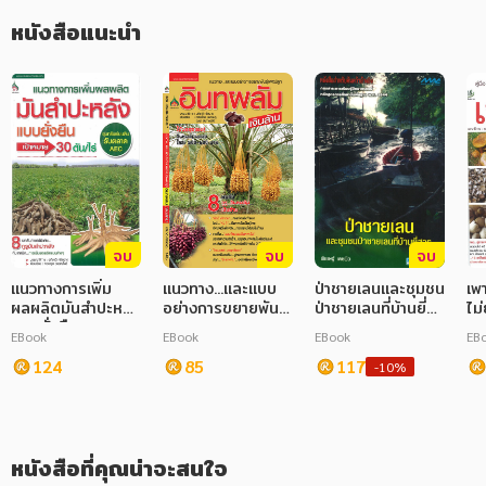
หนังสือแนะนำ
ภาษาศาสตร์
หนังสือเด็ก
การพัฒนาตนเอง
ความรู้ทั่วไป
การ์ตูนความรู้ การ์ตูน
การ์ตูนมังงะ (Manga)
จบ
จบ
จบ
แนวทางการเพิ่ม
แนวทาง...และแบบ
ป่าชายเลนและชุมชน
เพ
ผลผลิตมันสำปะหลัง
อย่างการขยายพันธุ์
ป่าชายเลนที่บ้านยี่
ไม
แบบยั่งยืน
& เพาะปลูก
สาร
EBook
EBook
EBook
EB
อินทผลัม...เงินล้าน
124
85
117
-10%
หนังสือที่คุณน่าจะสนใจ