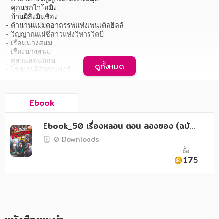
อาหาร สุขภาพ การแพทย์
- คุกนรกไวโอมิง

- บ้านผีสิงมินชิอง

ศิลปะ บันเทิง กีฬา ท่องเที่ยว
- ตำนานแม่มดอาถรรพ์แห่งเพนเดิลฮิลล์

- วิญญาณแม่ชีสาวแห่งวิหารวิตบี

สังคม วัฒนธรรม การปกครอง ศาสนาและปรัชญา
- เรือนนางสนม

- เรื่องนางสนม

ศาสนา และปรัชญา
- สุสานลอนดอน

ดูทั้งหมด
- โรงแรมผีสิงสกูเนอร์

- ไร่ปีศาจเมอร์เทิลซ์

กฎหมาย สัญญา ภาษี
- ไร่ปีศาจเอดินบะระ

ฯลฯ
การเงิน การลงทุน บริหาร
Ebook
นิตยสาร หนังสือพิมพ์
   ล่าดวงวิญญาณ ท้าทายความลึกลับ ติดตามผู้ชอบ "ลองของ" ไปกับ 
Ebook_50 เรื่องหลอน ตอน ลองของ (ฉบับ
50 เรื่องจริงสุดสะพรึง "ไม่เชื่อ เชิญลบหลู่" แล้วจะรู้ว่า สิ่งศักดิ์สิทธิ์มี
การ์ตูน)
ครอบครัว
0 Downloads
จริง!!! สำหรับคนทั่วไป และลูกค้าของร้าน 7-11 แล้ว หลาย ๆ คนที่เดิน
เข้ามาคงเป็นแฟนประจำของรายการประเภท คนอวดผี หรือล่าท้าผี ซึ่ง
ซื้อ
เหมือนเป็นไลฟ์สไตล์หนึ่งของคนรุ่นใหม่ ถ้าเรื่องราวเหล่านี้ ถูกนำมา
วรรณกรรม
175
เล่าในแบบการ์ตูนสยองขวัญ และนิยายหลอน ๆ มีหรือ ที่จะไม่ได้รับ
ความสนใจ และขายดิบขายดี
การเกษตร ชีววิทยา
การเรียน การศึกษา
เทคโนโลยี การสื่อสาร วิทยาศาสตร์