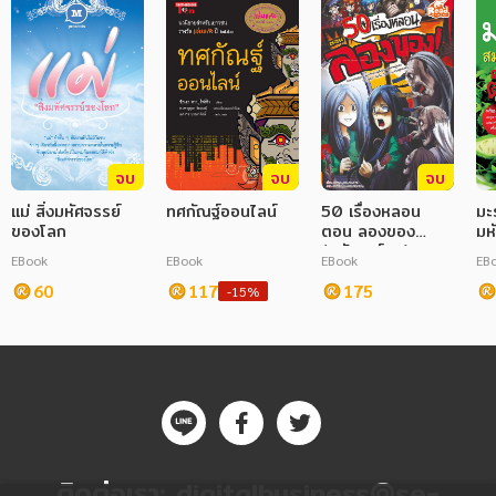
จบ
จบ
จบ
แม่ สิ่งมหัศจรรย์
ทศกัณฐ์ออนไลน์
50 เรื่องหลอน
มะ
ของโลก
ตอน ลองของ
มห
(ฉบับการ์ตูน)
มะเ
EBook
EBook
EBook
EB
60
117
175
-15%
ติดต่อเรา:
digitalbusiness@se-