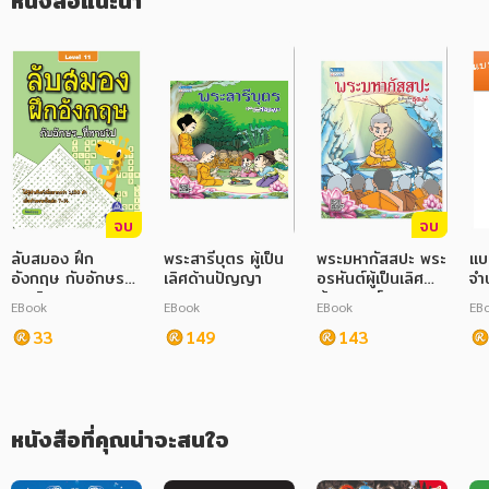
หนังสือแนะนำ
ภาษาศาสตร์
หนังสือเด็ก
การพัฒนาตนเอง
ความรู้ทั่วไป
การ์ตูนความรู้ การ์ตูน
จบ
จบ
การ์ตูนมังงะ (Manga)
ลับสมอง ฝึก
พระสารีบุตร ผู้เป็น
พระมหากัสสปะ พระ
แบ
อังกฤษ กับอักษรที่
เลิศด้านปัญญา
อรหันต์ผู้เป็นเลิศ
จำ
หายไป Level 11
ด้านธุดงค์
EBook
EBook
EBook
EB
33
149
143
หนังสือที่คุณน่าจะสนใจ