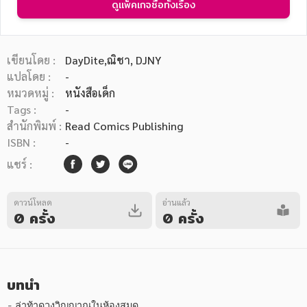
ดูแพ็คเกจซื้อทั้งเรื่อง
เขียนโดย :
DayDite,
ณิชา,
DJNY
แปลโดย :
-
หมวดหมู่ :
หนังสือเด็ก
หมวดหมู่หนังสือ
Tags :
-
สำนักพิมพ์ :
Read Comics Publishing
ISBN :
-
หมวดหมู่ยอดนิยม
แชร์ :
ดาวน์โหลด
อ่านแล้ว
หนังสือออกใหม่
หนังสือยอดนิยม
หนังสือเช่า
อีบุ๊กอ่านฟรี
0 ครั้ง
0 ครั้ง
หนังสือเสียง
โปรโมชั่นลดราคา
บทนำ
หมวดหมู่หนังสือ
- ล่าท้าดวงวิญญาณในห้องสมุด
