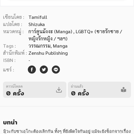
เขียนโดย :
Tamifull
แปลโดย :
Shizuka
หมวดหมู่ :
การ์ตูนมังงะ (Manga)
, LGBTQ+ (ชายรักชาย /
หญิงรักหญิง / ฯลฯ)
หมวดหมู่หนังสือ
Tags :
วรรณกรรม
,
Manga
สำนักพิมพ์ :
Zenshu Publishing
ISBN :
-
หมวดหมู่ยอดนิยม
แชร์ :
ดาวน์โหลด
อ่านแล้ว
หนังสือออกใหม่
หนังสือยอดนิยม
หนังสือเช่า
อีบุ๊กอ่านฟรี
0 ครั้ง
0 ครั้ง
หนังสือเสียง
โปรโมชั่นลดราคา
บทนำ
หมวดหมู่หนังสือ
มิวะกับซาเอโกะต้องเลิกกัน ทั้งๆ ที่ยังผิดใจกันอยู่ แม้จะยังช็อกจากเรื่อง