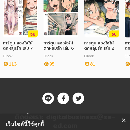
จบ
จบ
การ์ตูน ลองใจให้
การ์ตูน ลองใจให้
การ์ตูน ลองใจให้
กา
ตกหลุมรัก เล่ม 7
ตกหลุมรัก เล่ม 6
ตกหลุมรัก เล่ม 2
ตก
EBook
EBook
EBook
EB
113
95
81
ติดต่อเรา:
digitalbusiness@se-
×
ed.com
เว็บไซต์นี้ใช้คุกกี้