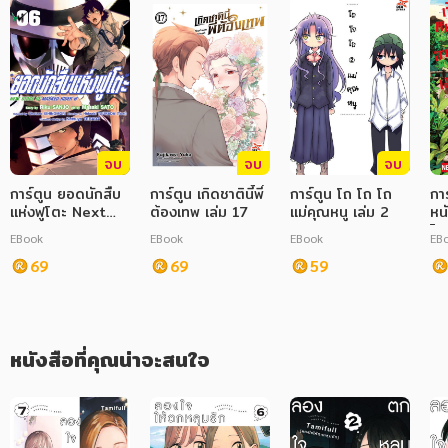
ภาษาศาสตร์
หนังสือเด็ก
การพัฒนาตนเอง
ความรู้ทั่วไป
จบ
จบ
จบ
การ์ตูน ยอดนักสืบ
การ์ตูน เกิดชาตินี้พี่
การ์ตูน โถ โถ โถ
การ
การ์ตูนความรู้ การ์ตูน
แห่งฟูโตะ Next
ต้องเทพ เล่ม 17
แม่คุณหนู เล่ม 2
หน
Stage of
โนะ
การ์ตูนมังงะ (Manga)
EBook
EBook
EBook
EB
Masked Rider W
เล่ม 6
69
69
59
หนังสือที่คุณน่าจะสนใจ