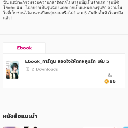
อาหาร สุขภาพ การแพทย์
นั้น แต่มิวะก็รวบรวมความกล้าติดต่อไปหารุ่นพี่ผู้เป็นรักแรก "รุ่นพี่ชิ
โฮะคะ ฉัน...ไม่อยากเป็นรุ่นน้องแต่อยากเป็นแฟนของรุ่นพี่" ความใน
ศิลปะ บันเทิง กีฬา ท่องเที่ยว
ใจที่เก็บซ่อนไว้มานานปีจะสุกงอมหรือไม่? เล่ม 5 อันบีบคั้นหัวใจมาถึง
แล้ว!
สังคม วัฒนธรรม การปกครอง ศาสนาและปรัชญา
ศาสนา และปรัชญา
กฎหมาย สัญญา ภาษี
Ebook
การเงิน การลงทุน บริหาร
Ebook_การ์ตูน ลองใจให้ตกหลุมรัก เล่ม 5
0 Downloads
นิตยสาร หนังสือพิมพ์
ซื้อ
86
ครอบครัว
วรรณกรรม
การเกษตร ชีววิทยา
หนังสือแนะนำ
การเรียน การศึกษา
เทคโนโลยี การสื่อสาร วิทยาศาสตร์