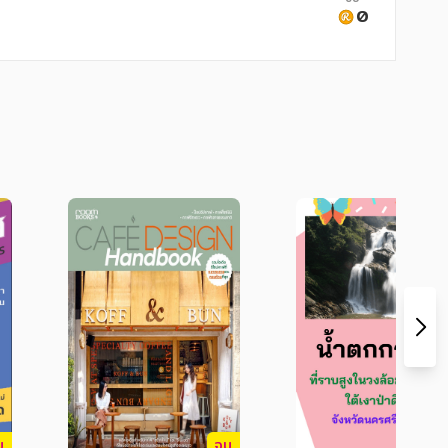
ิภพกรุงเทพ มหานครศรื่อยุธยา มีพระ
0
ือง อุบลราชธานี ศรีวนา

มีการแต่งตั้งข้าหลวงและผู้ว่าราชการจังหวัด
าคตะวันออกเฉียงเหนือตอน

น้าผาหินทรายบริเวณชายฝั่งแม่น้ำโขงอันเป็น
ำเภอได้แก่ อำเภอเมืองอุบลราชธานี 
การพืชผล อำเภอกุดข้าวปุ้น อำเภอเหมราฐ 
าหาร อำเภอสว่างวีระวงศ์ อำเภอวารินชำราบ 
ทุ่งศรีอุดม และอำเภอสำโรง
บ
จบ