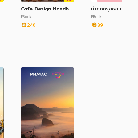
ป
Cafe Design Handbo
น้ำตกกรุงชิง ที่ราบสู
ok
วงล้อมแห่งขุนเขา ใต้เงา
EBook
EBook
ป่าดิบชื้น จังหวัดนครศ
240
39
ธรรมราช