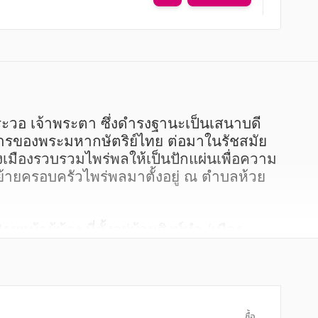
ภารของพระมหากษัตริย์ไทย ต่อมาในรัชสมัย
มืองรวบรวมไพร่พลให้เป็นปักแผ่นเพื่อความ
้ายครอบครัวไพร่พลมาตั้งอยู่ ณ ตำบลห้วย
้าผู้น้อง ที่ตั้งอยู่บ้านสิงห์ทำ (เมือง
้าฯ แต่งตั้งให้ท้าวฝ่ายหน้า เป็นพระวี
ระทุม วรราชสุริยวงศ์ ครองเมือง
งปรากฏในพระสุพรรณบัตรตั้งเจ้าประเทศราชใน
ซื้อ