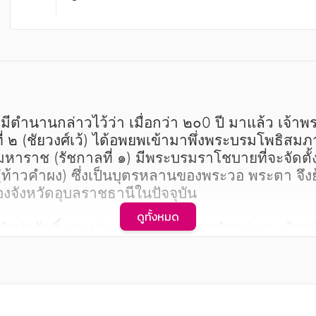
่ ๒ (ชัยวงศ์เว้) ได้อพยพเข้ามาพึ่งพระบรมโพธิสม
าช (รัชกาลที่ ๑) มีพระบรมราโชบายที่จะจัดตั้งเ
(ท้าวคำผง) ซึ่งเป็นบุตรหลานของพระวอ พระตา จึงย
จังหวัดอุบลราชธานีในปัจจุบัน

ดูทั้งหมด
ำปาศักดิ์ พระประทุมสุรราช (ท้าวคำผง) และท้าวฝ่ายหน
เด็จพระพุทธยอตฟ้าจุฬาโลกมหาราช จึงได้โปรดเกล
รดเกล้าฯ แต่งตั้งให้ พระประทุมสุรราช เป็นพระป
มขึ้นเป็นเมืองอุบลราชธานีเมื่อปี พ.ศ. ๒๓๓๕ ดั