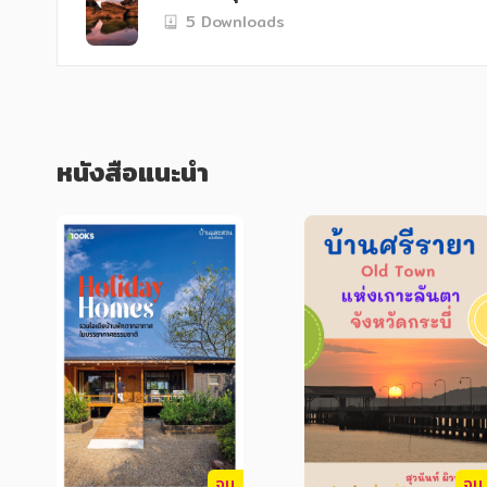
พระบาทสมเด็จพระพุทธยอดฟ้าจุฬาโลกมหาราชว
5 Downloads
ราชโองการโปรดเกล้า โปรดกระหม่อม ตั้งให้ 
ไลยประเทศรช......." เมืองอุบลราชธานีมีเจ้า
มาปกครองดูแลจนถึงปัจจุบันอุบลราชธานี มี
ล่าง สภาพภูมิประเทศโดยทั่วไปเป็นที่ราบสูภ
เส้นกั้นพรมแดนระหว่างประเทศไทยและสาธา
อำเภอเขื่องในอำเภอม่วงสามสิบ อำเภอเหล่
หนังสือแนะนำ
อำเภอนาตาล อำเภอโพธิ์ไทร อำเภอศรีเมืองใ
อำเภอนาเยีย อำเภอเดซอุตม อำเภอบุณฑรึก 
จบ
จบ