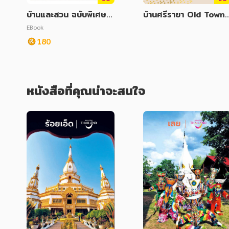
บ้านและสวน ฉบับพิเศษ
บ้านศรีรายา Old Town
Holiday Homes รวมไอ
แห่งเกาะลันตา จังหวัดก
EBook
เดียบ้านพักตากอากาศใน
ะบี่
180
บรรยากาศธรรมชาติ
หนังสือที่คุณน่าจะสนใจ