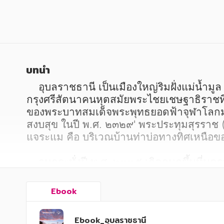
หนังสือเด็ก
หนังสือเด็ก
การพัฒนาตนเอง
การพัฒนาตนเอง
ความรู้ทั่วไป
ความรู้ทั่วไป
การ์ตูนความรู้ การ์ตูน
การ์ตูนความรู้ การ์ตูน
บทนำ
การ์ตูนมังงะ (Manga)
การ์ตูนมังงะ (Manga)
    อุบลราชธานี เป็นเมืองใหญ่ริมฝั่งแม่น้ำมูล มีตำนานกล่าวไว้ว่า เมื่อกว่า ๒๐0 ปี มาแล้ว เจ้าพระวอ เจ้าพระตา ซึ่งดำรงฐานะเป็นเสนาบดี
กรุงศรีสัตนาคนหุตสมัยพระไชยเชษฐาธิราชที
ของพระบาทสมเด็จพระพุทธยอดฟ้าจุฬาโลกมหาร
สงบสุข ในปี พ.ศ. ๒๓๒๙' พระประทุมสุรราช 
แจระแม คือ บริเวณบ้านท่าบ่อทางทิศเหนือของ
    จนกระทั่งปี พ.ศ. ๒๓๓๕ เกิดกบฏขึ้นที่นครจ
ยโสธร) ได้ยกกำลังไปรบจนได้ชชนะ พระบาทสม
ไชยราชขัตติยวงศา ครองนครจำปาศักดิ์ และโป
Ebook
อุบลราชธานี พร้อมกับยกฐานะบ้านห้วยแจระแ
รัชกาล

Ebook_อุบลราชธานี