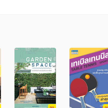
่า "....ด้วยพระบาทสมเด็จพระพุทธเจ้า ผู้ผ่าน ฟ
พระประทุม เป็นพระประทุมวรราช สุริยวงศ์ ครองเม
เมืองสืบกัฐถึง ๔ คน ตราบจนถึงปี พ.ศ. ๒๔๒๕ จึงได้
พื้นที่ประมาณ ๑๕,๗๔๔ ตารางกิโลเมตร ตั้งอยู่ในภ
ูเขา มีแม่น้ำมูลไหลผ่านตอนกลางของพื้นที่ และมีห
รณรัฐประชาธิปไตยประชาชนลาว แบ่งออกเป็น ๒๕ อ
าเสือโก้ก อำเภอตอนมตแดง อำเภอตาลสุม อำเภอตระ
หม่ อำเภอโขงเจี่ยม อำเภอสิรินธรอำเภอพิบูลมังส
อำเภอนาจะหลวย อำเภอน้ำยืน อำเภอน้ำขุ่น อำเภอ
จบ
จ