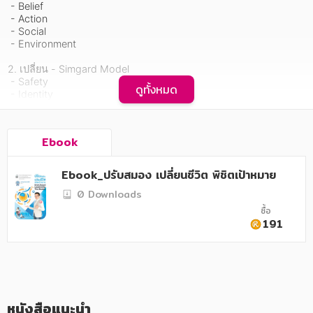
อาหาร สุขภาพ การแพทย์
 - Belief

 - Action

ศิลปะ บันเทิง กีฬา ท่องเที่ยว
 - Social

 - Environment

สังคม วัฒนธรรม การปกครอง ศาสนาและปรัชญา
2. เปลี่ยน - Simgard Model

 - Safety

ศาสนา และปรัชญา
ดูทั้งหมด
 - Identity

 - Motivation

กฎหมาย สัญญา ภาษี
   ฯลฯ

Ebook
การเงิน การลงทุน บริหาร
3. พิชิตเป้าหมาย - F.I.G.H.T.Model

 - Focus on Goals

นิตยสาร หนังสือพิมพ์
 - Initiate New Action

Ebook_ปรับสมอง เปลี่ยนชีวิต พิชิตเป้าหมาย
 - Grow Your Thinking

0 Downloads
   ฯลฯ
ครอบครัว
ซื้อ
   ในยุคที่ความสำเร็จของงานคือการบริหารคน และศิลปะด้านการ
191
วรรณกรรม
ทำงานกับคนกำลังเชื่อมสู่ความเข้าใจทางวิทยาศาสตร์ ผู้นำจะประสบ
ความสำเร็จได้จึงต้องรู้จักสมอง เข้าใจกลไกการทำงานของมัน ซึ่ง
เป็นต้นทางของวิธีคิด พฤติกรรม และปฏิกริยาอันหลากหลายของผู้คนที่
การเกษตร ชีววิทยา
เราพบเจอในทุกวัน

การเรียน การศึกษา
   หนังสือ "ปรับสมอง เปลี่ยนชีวิต พิชิตเป้าหมาย" เล่มนี้ เล่าเรื่องของ
สมองด้วยโมเดลง่ายๆ 3 ชุด คือ B.A.S.E Model ปรับสมอง, SIMGARD 
หนังสือแนะนำ
เทคโนโลยี การสื่อสาร วิทยาศาสตร์