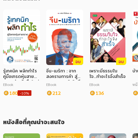
Model เปลี่ยนชีวิต และ F.I.G.H.T Model พิชิตเป้าหมาย แล้วคุณจะรู้
ว่าสมองไม่ได้เป็นเรื่องลึกลับเกินเข้าใจ ถ้าเรารู้จักสมอง เราจะเข้าใจ
ภาษาศาสตร์
และรับมือกับเรื่องราวต่างๆ ในชีวิตได้ดีขึ้นอีกมากมาย
หนังสือเด็ก
การพัฒนาตนเอง
ความรู้ทั่วไป
การ์ตูนความรู้ การ์ตูน
จบ
จบ
รู้เทคนิค พลิกกำไร
จีน-เมริกา : จาก
เพราะมีธรรมใน
บ้
การ์ตูนมังงะ (Manga)
คู่มือเทรดหุ้นสาย
สงครามการค้า สู่
ใจ...ทำอะไรจึงสำเร็จ
กราฟสำหรับมือใหม่
สงครามเทคโนโลยี
EBook
EBook
EBook
หนั
ถึงสงครามเย็น 2.0
180
212
136
-10%
หนังสือที่คุณน่าจะสนใจ