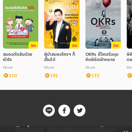
จบ
จบ
จบ
สมองตัดสินด้วย
ผู้นำสมองใครๆ ก็
OKRs ชีวิตปรับมุม
พิ
หัวใจ
เป็นได้
คิดพิชิตเป้าหมาย
กลย
EBook
EBook
EBook
EB
110
191
172
ติดต่อเรา:
digitalbusiness@se-