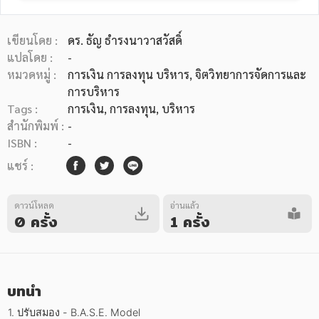
เขียนโดย :
ดร. ธัญ ธำรงนาวาสวัสดิ์
แปลโดย :
-
หมวดหมู่ :
การเงิน การลงทุน บริหาร
, จิตวิทยาการจัดการและ
การบริหาร
หมวดหมู่หนังสือ
Tags :
การเงิน
,
การลงทุน
,
บริหาร
สำนักพิมพ์ :
-
ISBN :
-
หมวดหมู่ยอดนิยม
แชร์ :
ดาวน์โหลด
อ่านแล้ว
หนังสือออกใหม่
หนังสือยอดนิยม
หนังสือเช่า
อีบุ๊กอ่านฟรี
0 ครั้ง
1 ครั้ง
หนังสือเสียง
โปรโมชั่นลดราคา
บทนำ
หมวดหมู่หนังสือ
1. ปรับสมอง - B.A.S.E. Model
