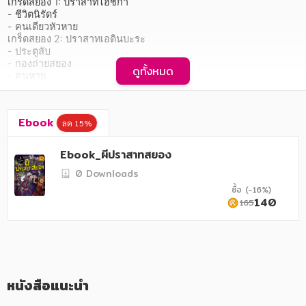
อาหาร สุขภาพ การแพทย์
เกร็ดสยอง 1: ปราสาทโฮชกา

- ชีวิตนิรัดร์

- คนเดียวหัวหาย

ศิลปะ บันเทิง กีฬา ท่องเที่ยว
เกร็ดสยอง 2: ปราสาทเอดินบะระ

- ประตูลับ

สังคม วัฒนธรรม การปกครอง ศาสนาและปรัชญา
- กองถ่ายสยอง

ดูทั้งหมด
- คนหาย

ศาสนา และปรัชญา
เกร็ดสยอง 3: ปราสาทยุคกลางในยุโรป

- ปราสาทหิน

กฎหมาย สัญญา ภาษี
- นางรำคนที่ 10

Ebook
ลด 15%
เกร็ดสยอง 4: ปราสาทหินพนมรุ้ง

- ดอกแกลดิโอลัส

การเงิน การลงทุน บริหาร
เกร็ดสยอง 5: ตำนานดอกแกลดิโอลัส

Ebook_ผีปราสาทสยอง
- ดอกไม้ช่อสุดท้าย

นิตยสาร หนังสือพิมพ์
0 Downloads
- ทางออก

เกร็ดสยอง 6: สวนวงกต

ซื้อ (-16%)
ครอบครัว
- แมวดำ

140
165
- แกล้งเพื่อน

วรรณกรรม
    ฯลฯ
การเกษตร ชีววิทยา
พบกับเรื่องเล่าสุดหลอนจากปราสาทและพระราชวังทั่วโลก 
ตำนาน ภูตผีปีศาจและสิ่งลึกลับที่สิงสถิตอยู่ในสถานที่อาถรรพ์ เช่น 
การเรียน การศึกษา
หนังสือแนะนำ
ประตูสู่นรก วิญญาณพระนางแอนน์ โบลีย์น นางรำแห่งปราสาทหิน
พนมรุ้ง ผีกองทัพอัศวิน 
เทคโนโลยี การสื่อสาร วิทยาศาสตร์