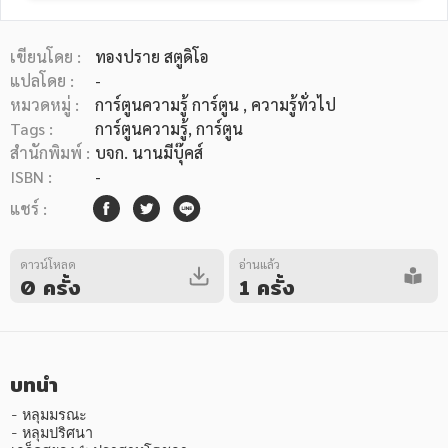
เขียนโดย :
ทองปราย สตูดิโอ
แปลโดย :
-
หมวดหมู่ :
การ์ตูนความรู้ การ์ตูน
, ความรู้ทั่วไป
Tags :
การ์ตูนความรู้
,
การ์ตูน
หมวดหมู่หนังสือ
สำนักพิมพ์ :
บจก. นานมีบุ๊คส์
ISBN :
-
แชร์ :
หมวดหมู่ยอดนิยม
ดาวน์โหลด
อ่านแล้ว
0 ครั้ง
1 ครั้ง
หนังสือออกใหม่
หนังสือยอดนิยม
หนังสือเช่า
อีบุ๊กอ่านฟรี
หนังสือเสียง
โปรโมชั่นลดราคา
บทนำ
หมวดหมู่หนังสือ
- หลุมมรณะ

- หลุมปริศนา
