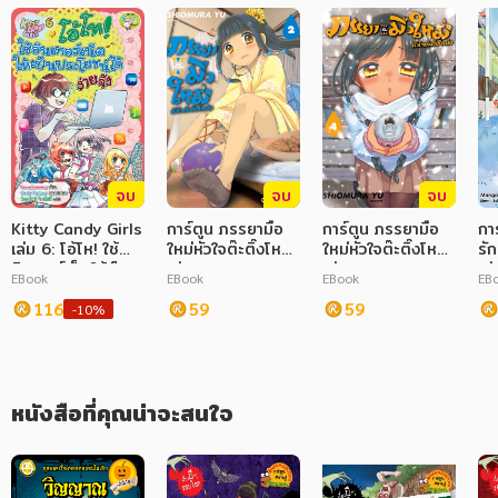
ภาษาศาสตร์
หนังสือเด็ก
การพัฒนาตนเอง
ความรู้ทั่วไป
จบ
จบ
จบ
การ์ตูนความรู้ การ์ตูน
Kitty Candy Girls
การ์ตูน ภรรยามือ
การ์ตูน ภรรยามือ
กา
เล่ม 6: โอ้โห! ใช้
ใหม่หัวใจต๊ะติ๊งโหน่ง
ใหม่หัวใจต๊ะติ๊งโหน่ง
รัก
การ์ตูนมังงะ (Manga)
อินเทอร์เน็ตให้เป็น
เล่ม 2
เล่ม 4
เล่
EBook
EBook
EBook
EB
ประโยชน์ได้ง่ายจัง
116
59
59
-10%
หนังสือที่คุณน่าจะสนใจ