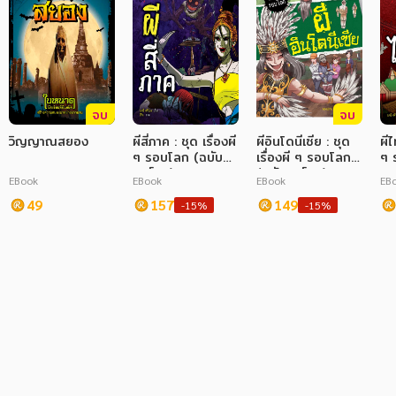
จบ
จบ
วิญญาณสยอง
ผีสี่ภาค : ชุด เรื่องผี
ผีอินโดนีเซีย : ชุด
ผีไ
ๆ รอบโลก (ฉบับ
เรื่องผี ๆ รอบโลก
ๆ 
การ์ตูน)
(ฉบับการ์ตูน)
การ
EBook
EBook
EBook
EB
49
157
149
-15%
-15%