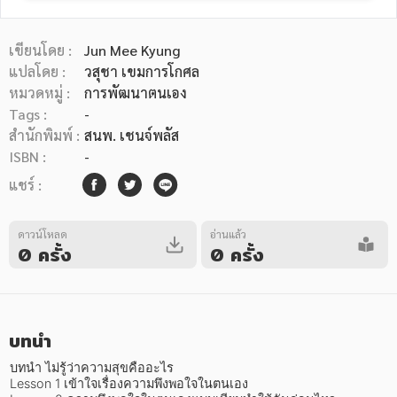
เขียนโดย :
Jun Mee Kyung
แปลโดย :
วสุชา เขมการโกศล
หมวดหมู่ :
การพัฒนาตนเอง
Tags :
-
หมวดหมู่หนังสือ
สำนักพิมพ์ :
สนพ. เชนจ์พลัส
ISBN :
-
แชร์ :
หมวดหมู่ยอดนิยม
ดาวน์โหลด
อ่านแล้ว
0 ครั้ง
0 ครั้ง
หนังสือออกใหม่
หนังสือยอดนิยม
หนังสือเช่า
อีบุ๊กอ่านฟรี
หนังสือเสียง
โปรโมชั่นลดราคา
บทนำ
หมวดหมู่หนังสือ
บทนำ ไม่รู้ว่าความสุขคืออะไร

Lesson 1 เข้าใจเรื่องความพึงพอใจในตนเอง
