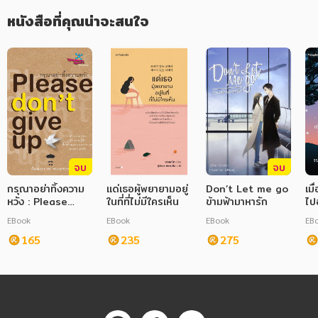
หนังสือที่คุณน่าจะสนใจ
จบ
จบ
กรุณาอย่าทิ้งความ
แด่เธอผู้พยายามอยู่
Don’t Let me go
เมื
หวัง : Please
ในที่ที่ไม่มีใครเห็น
ข้ามฟ้ามาหารัก
ไป
don’t give up
Wh
EBook
EBook
EBook
EB
Do
165
235
275
Wa