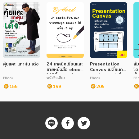
ภาษาศาสตร์
หนังสือเด็ก
การพัฒนาตนเอง
ความรู้ทั่วไป
จบ
การ์ตูนความรู้ การ์ตูน
คุ้ยแคะ แกะหุ้น เด้ง
24 เทคนิคเขียนและ
Presentation
สั
ขายหนังสือ ebook
Canvas เปลี่ยนการ
โด
การ์ตูนมังงะ (Manga)
ให้ดีขึ้น 10 เท่า
ขายเป็นการเล่าเรื่อง
ตั้
EBook
หนังสือเสียง
EBook
EB
ให้โดนใจ
155
199
205