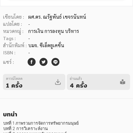
เขียนโดย :
ผศ.ดร. ณรัฐพันธ์ เขจรนันทน์
แปลโดย :
-
หมวดหมู่ :
การเงิน การลงทุน บริหาร
Tags :
-
หมวดหมู่หนังสือ
สำนักพิมพ์ :
บมจ. ซีเอ็ดยูเคชั่น
ISBN :
-
แชร์ :
หมวดหมู่ยอดนิยม
ดาวน์โหลด
อ่านแล้ว
1 ครั้ง
4 ครั้ง
หนังสือออกใหม่
หนังสือยอดนิยม
หนังสือเช่า
อีบุ๊กอ่านฟรี
หนังสือเสียง
โปรโมชั่นลดราคา
บทนำ
หมวดหมู่หนังสือ
บทที่ 1 ภาพรวมการจัดการทรัพยากรมนุษย์

บทที่ 2 การวิเคราะห์งาน
