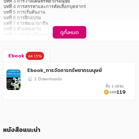
อาหาร สุขภาพ การแพทย์
บทที่ 3 การวางแผนทรัพยากรมนุษย์

บทที่ 4 การสรรหาและการคัดเลือกบุคลากร

บทที่ 5 การเริ่มต้นงาน

ศิลปะ บันเทิง กีฬา ท่องเที่ยว
บทที่ 6 การฝึกอบรม

บทที่ 7 การพัฒนาอาชีพ

สังคม วัฒนธรรม การปกครอง ศาสนาและปรัชญา
บทที่ 8 ตำแหน่งงาน

ดูทั้งหมด
บทที่ 9 การประเมินผลการปฏิบัติงาน

ศาสนา และปรัชญา
บทที่ 10 ค่าตอบแทน

ฯลฯ
กฎหมาย สัญญา ภาษี
Ebook
ลด 15%
การเงิน การลงทุน บริหาร
Ebook_การจัดการทรัพยากรมนุษย์
   รวบรวมความรู้ที่สำคัญเกี่ยวกับ "การจัดการทรัพยากรมนุษย์" ไม่ว่า
นิตยสาร หนังสือพิมพ์
จะเป็น การวิเคราะห์งานและการวางแผนทรัพยากรมนุษย์ให้มี
1 Downloads
ประสิทธิภาพสูงสุด การสรรหาและการคัดเลือกทรัพยากรมนุษย์เข้าสู่
ซื้อ (-16%)
องค์กร การบริหารสวัสดิการและผลประโยชน์ อุบัติเหตุและความ
ครอบครัว
119
140
ปลอดภัยในการปฏิบัติงาน รวมถึงแรงงานสัมพันธ์ และอีกหลากหลาย
เรื่องราว โดยในเล่มได้อธิบายเนื้อหาอย่างละเอียด เป็นลำดับขั้น พร้อม
วรรณกรรม
ตัวอย่าง และแบบทดสอบทบทวนความรู้ที่หลากหลาย เข้าใจง่าย เหมาะ
สำหรับใช้ประกอบการเรียนการสอน สำหรับนิสิต นักศึกษา ระดับ
การเกษตร ชีววิทยา
ปริญญาตรี ด้านการบริหารจัดการได้เป็นอย่างดี
การเรียน การศึกษา
หนังสือแนะนำ
เทคโนโลยี การสื่อสาร วิทยาศาสตร์