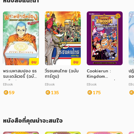
หนังสือแนะนำ
ภาษาศาสตร์
หนังสือเด็ก
การพัฒนาตนเอง
ความรู้ทั่วไป
การ์ตูนความรู้ การ์ตูน
จบ
จบ
การ์ตูนมังงะ (Manga)
พระมหาสมปอง ธร
วีรชนคนไทย (ฉบับ
Cookierun :
ปฏิ
รมะเดลิเวอรี่ (ฉบับ
การ์ตูน)
Kingdom
ออ
การ์ตูน)
Adventure เล่ม 9
EBook
EBook
EBook
EB
: เผยความลับต้นไม้
59
135
ศักดิ์สิทธิ์ (ฉบับ
175
การ์ตูน)
หนังสือที่คุณน่าจะสนใจ