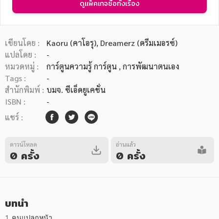
ดูแพ็คเกจซื้อทั้งเรื่อง
เขียนโดย :
Kaoru (คาโอรุ),
Dreamerz (ดรีมเมอรซ์)
แปลโดย :
-
หมวดหมู่ :
การ์ตูนความรู้ การ์ตูน
, การพัฒนาตนเอง
หมวดหมู่หนังสือ
Tags :
-
สำนักพิมพ์ :
บมจ. ซีเอ็ดยูเคชั่น
ISBN :
-
หมวดหมู่ยอดนิยม
แชร์ :
ดาวน์โหลด
อ่านแล้ว
หนังสือออกใหม่
หนังสือยอดนิยม
หนังสือเช่า
อีบุ๊กอ่านฟรี
0 ครั้ง
0 ครั้ง
หนังสือเสียง
โปรโมชั่นลดราคา
บทนำ
หมวดหมู่หนังสือ
1. คนแปลกหน้า
