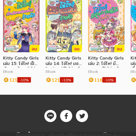
จบ
จบ
จบ
Kitty Candy Girls
Kitty Candy Girls
Kitty Candy Girls
Ki
เล่ม 15: โอ้โห! เป็น
เล่ม 14: โอ้โห! มอง
เล่ม 2: โอ้โห! มี
เล่
ตัวของตัวเองได้ง่าย
โลกในแง่ดีได้ง่ายจัง
สุขภาพดีได้ง่ายจัง
เพื
EBook
EBook
EBook
EB
จัง
121
121
116
-10%
-10%
-10%
ติดต่อเรา:
digitalbusiness@se-