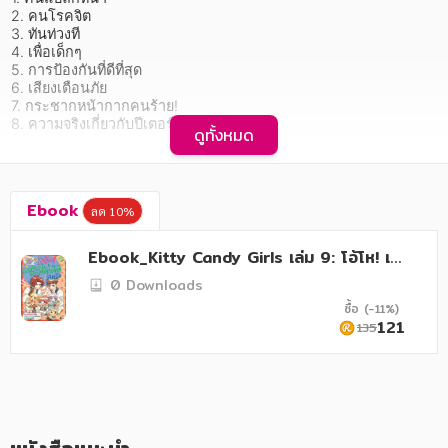
อาหาร สุขภาพ การแพทย์
2. คนโรคจิต

3. ทันท่วงที

ศิลปะ บันเทิง กีฬา ท่องเที่ยว
4. เพื่อเด็กๆ

5. การป้องกันที่ดีที่สุด

สังคม วัฒนธรรม การปกครอง ศาสนาและปรัชญา
6. เสียงเตือนภัย

7. กระชากหน้ากากคนร้าย!

ศาสนา และปรัชญา
8. ความจริงเกี่ยวกับปีเตอร์
ดูทั้งหมด
กฎหมาย สัญญา ภาษี
   มีคนร้ายเข้ามาลักพาตัวนักเรียนหญิงในโรงเรียน ทำให้ทุกคนกลัว
และรู้สึกไม่ปลอดภัย "กลุ่มคิตตี้แคนดี้" เห็นชายแปลกหน้าชอบมาทำ
การเงิน การลงทุน บริหาร
Ebook
ลับๆ ล่อ แถวโรงเรียน เลยคิดว่าเป็นคนร้าย พวกเธอจะเอาตัวรอดจาก
ลด 10%
คนร้ายได้ยังไง เมื่อคนร้ายตัวจริงแฝงตัวอยู่ในโรงเรียน และเป็นคนที่
นิตยสาร หนังสือพิมพ์
ทุกคนคาดไม่ถึง!
Ebook_Kitty Candy Girls เล่ม 9: โอ้โห! เอ
าตัวรอดจากภัยร้ายได้ง่ายจัง
ครอบครัว
0 Downloads
ซื้อ (-11%)
วรรณกรรม
121
135
การเกษตร ชีววิทยา
การเรียน การศึกษา
เทคโนโลยี การสื่อสาร วิทยาศาสตร์