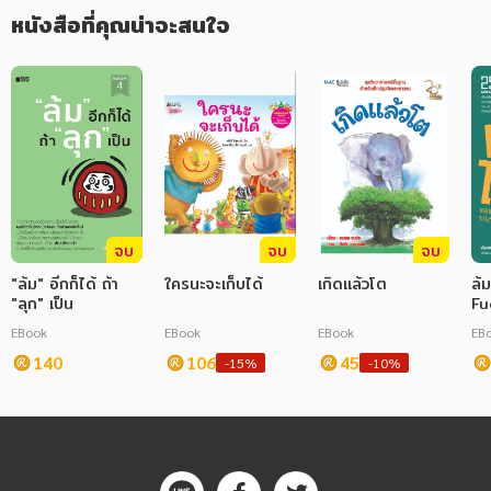
หนังสือที่คุณน่าจะสนใจ
ภาษาศาสตร์
หนังสือเด็ก
การพัฒนาตนเอง
ความรู้ทั่วไป
การ์ตูนความรู้ การ์ตูน
จบ
จบ
จบ
การ์ตูนมังงะ (Manga)
"ล้ม" อีกก็ได้ ถ้า
ใครนะจะเก็บได้
เกิดแล้วโต
ล้
"ลุก" เป็น
Fu
Mo
EBook
EBook
EBook
EB
140
106
45
-15%
-10%