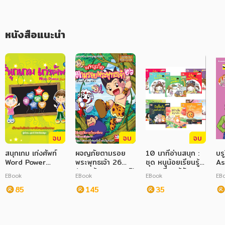
อาหาร สุขภาพ การแพทย์
ศิลปะ บันเทิง กีฬา ท่องเที่ยว
หนังสือแนะนำ
สังคม วัฒนธรรม การปกครอง ศาสนาและปรัชญา
ศาสนา และปรัชญา
กฎหมาย สัญญา ภาษี
การเงิน การลงทุน บริหาร
นิตยสาร หนังสือพิมพ์
จบ
จบ
จบ
ครอบครัว
สนุกเกม เก่งศัพท์
ผจญภัยตามรอย
10 นาทีอ่านสนุก :
บร
Word Power
พระพุทธเจ้า 26
ชุด หนูน้อยเรียนรู้
As
วรรณกรรม
Series 1
(พระเจ้า 500 ชาติ)
สถานที่ & รู้จัก
EBook
EBook
EBook
EB
(ฉบับการ์ตูน)
ฤดูกาล (EBook
การเกษตร ชีววิทยา
85
145
Set : 10 เล่ม)
35
การเรียน การศึกษา
เทคโนโลยี การสื่อสาร วิทยาศาสตร์