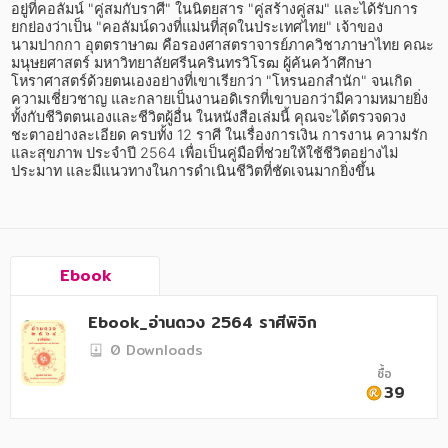
อาหาร สุขภาพ การแพทย์
อยู่ที่คอลัมน์ "คู่สมกับราศี" ในนิตยสาร "คู่สร้างคู่สม" และได้รับการ
ยกย่องว่าเป็น "คอลัมน์ดวงที่แม่นที่สุดในประเทศไทย" เจ้าของ
ศิลปะ บันเทิง กีฬา ท่องเที่ยว
นามปากกา อุตตราษาฒ คือรองศาสตราจารย์ภาควิชาภาษาไทย คณะ
มนุษยศาสตร์ มหาวิทยาลัยศรีนครินทรวิโรฒ ผู้ค้นคว้าศึกษา
โหราศาสตร์ด้วยตนเองอย่างที่เขาเรียกว่า "โหรนอกสำนัก" จนเกิด
สังคม วัฒนธรรม การปกครอง ศาสนาและปรัชญา
ความเชี่ยวชาญ และกลายเป็นงานอดิเรกที่เขาบอกว่ามีความหมายยิ่ง 
ทั้งกับชีวิตตนเองและชีวิตผู้อื่น ในหนังสือเล่มนี้ คุณจะได้ตรวจดวง
ศาสนา และปรัชญา
ชะตาอย่างละเอียด ครบทั้ง 12 ราศี ในเรื่องการเงิน การงาน ความรัก 
และสุขภาพ ประจำปี 2564 เพื่อเป็นคู่มือที่ช่วยให้ใช้ชีวิตอย่างไม่
กฎหมาย สัญญา ภาษี
ประมาท และมีแนวทางในการดำเนินชีวิตที่ชัดเจนมากยิ่งขึ้น
การเงิน การลงทุน บริหาร
นิตยสาร หนังสือพิมพ์
Ebook
ครอบครัว
Ebook_อ่านดวง 2564 ราศีพิจิก
วรรณกรรม
0 Downloads
การเกษตร ชีววิทยา
ซื้อ
39
การเรียน การศึกษา
เทคโนโลยี การสื่อสาร วิทยาศาสตร์