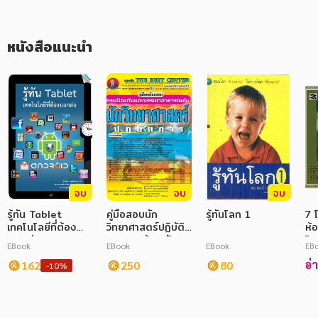
ภาษาศาสตร์
หนังสือแนะนำ
หนังสือเด็ก
การพัฒนาตนเอง
ความรู้ทั่วไป
การ์ตูนความรู้ การ์ตูน
การ์ตูนมังงะ (Manga)
จบ
จบ
จบ
รู้ทัน Tablet
คู่มือสอบนัก
รู้ทันโลก 1
7 
เทคโนโลยีที่ต้อง
วิทยาศาสตร์ปฏิบัติ
ห้
บอกต่อ
การ กรมป้องกัน
โห
EBook
EBook
EBook
EB
และบรรเทา
โห
อ่
162
สาธารณภัย
250
80
-10%