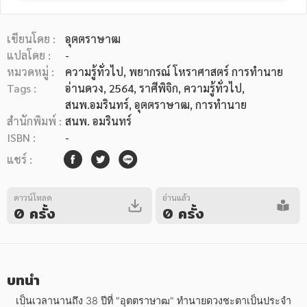
เขียนโดย :
อุตตราษาฒ
แปลโดย :
-
หมวดหมู่ :
ความรู้ทั่วไป
, พยากรณ์ โหราศาสตร์ การทำนาย
Tags :
อ่านดวง
,
2564
,
ราศีพิจิก
,
ความรู้ทั่วไป
,
หมวดหมู่หนังสือ
สนพ.อมรินทร์
,
อุตตราษาฒ
,
การทำนาย
สำนักพิมพ์ :
สนพ. อมรินทร์
ISBN :
-
หมวดหมู่ยอดนิยม
แชร์ :
ดาวน์โหลด
อ่านแล้ว
หนังสือออกใหม่
หนังสือยอดนิยม
หนังสือเช่า
อีบุ๊กอ่านฟรี
0 ครั้ง
0 ครั้ง
หนังสือเสียง
โปรโมชั่นลดราคา
บทนำ
หมวดหมู่หนังสือ
   เป็นเวลานานถึง 38 ปีที่ "อุตตราษาฒ" ทำนายดวงชะตาเป็นประจำ