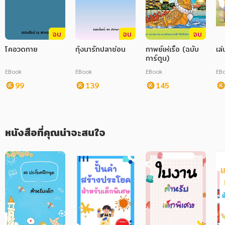
ภาษาศาสตร์
จบ
จบ
จบ
หนังสือเด็ก
โคอวดกาย
กุ้งนารักปลาช่อน
กาพย์เห่เรือ (ฉบับ
เล
การพัฒนาตนเอง
การ์ตูน)
EBook
EBook
EBook
EB
ความรู้ทั่วไป
99
139
145
การ์ตูนความรู้ การ์ตูน
การ์ตูนมังงะ (Manga)
หนังสือที่คุณน่าจะสนใจ