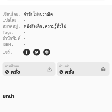
เขียนโดย :
จำรัส โม่งปราณีต
แปลโดย :
-
หมวดหมู่ :
หนังสือเด็ก
, ความรู้ทั่วไป
Tags :
-
หมวดหมู่หนังสือ
สำนักพิมพ์ :
-
ISBN :
-
แชร์ :
หมวดหมู่ยอดนิยม
ดาวน์โหลด
อ่านแล้ว
0 ครั้ง
0 ครั้ง
หนังสือออกใหม่
หนังสือยอดนิยม
หนังสือเช่า
อีบุ๊กอ่านฟรี
หนังสือเสียง
โปรโมชั่นลดราคา
บทนำ
หมวดหมู่หนังสือ