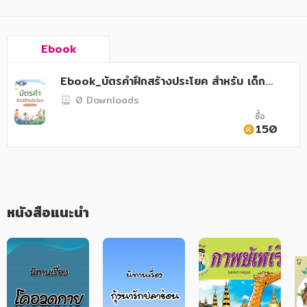
อาหาร สุขภาพ การแพทย์
ศิลปะ บันเทิง กีฬา ท่องเที่ยว
Ebook
สังคม วัฒนธรรม การปกครอง ศาสนาและปรัชญา
Ebook_บัตรคำฝึกสร้างประโยค สำหรับ เด็กพิเ
ศาสนา และปรัชญา
ศษ
0 Downloads
กฎหมาย สัญญา ภาษี
ซื้อ
150
การเงิน การลงทุน บริหาร
นิตยสาร หนังสือพิมพ์
ครอบครัว
หนังสือแนะนำ
วรรณกรรม
การเกษตร ชีววิทยา
การเรียน การศึกษา
เทคโนโลยี การสื่อสาร วิทยาศาสตร์