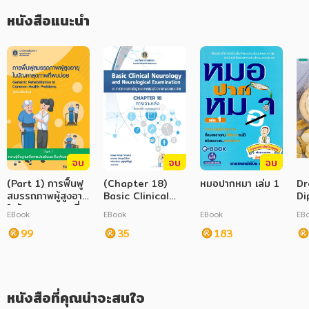
หนังสือแนะนำ
ภาษาศาสตร์
หนังสือเด็ก
การพัฒนาตนเอง
ความรู้ทั่วไป
การ์ตูนความรู้ การ์ตูน
การ์ตูนมังงะ (Manga)
จบ
จบ
จบ
(Part 1) การฟื้นฟู
(Chapter 18)
หมอปากหมา เล่ม 1
Dr
สมรรถภาพผู้สูงอายุ
Basic Clinical
Di
ในปัญหาสุขภาพที่
Neurology and
EBook
EBook
EBook
EB
พบบ่อย ฉบับ
Neurological
ปรับปรุง
99
Examination
35
183
(Geriatric
Rehabilitation in
Common Health
Problems)
หนังสือที่คุณน่าจะสนใจ