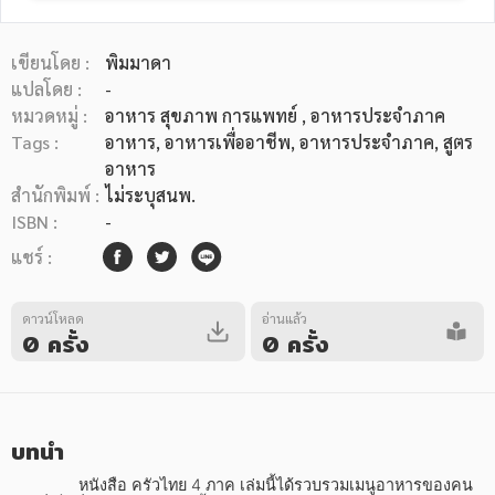
เขียนโดย :
พิมมาดา
แปลโดย :
-
หมวดหมู่ :
อาหาร สุขภาพ การแพทย์
, อาหารประจำภาค
Tags :
อาหาร
,
อาหารเพื่ออาชีพ
,
อาหารประจำภาค
,
สูตร
หมวดหมู่หนังสือ
อาหาร
สำนักพิมพ์ :
ไม่ระบุสนพ.
ISBN :
-
หมวดหมู่ยอดนิยม
แชร์ :
ดาวน์โหลด
อ่านแล้ว
หนังสือออกใหม่
หนังสือยอดนิยม
หนังสือเช่า
อีบุ๊กอ่านฟรี
0 ครั้ง
0 ครั้ง
หนังสือเสียง
โปรโมชั่นลดราคา
บทนำ
หมวดหมู่หนังสือ
               หนังสือ ครัวไทย 4 ภาค เล่มนี้ได้รวบรวมเมนูอาหารของคน