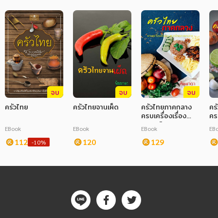
จบ
จบ
จบ
ครัวไทย
ครัวไทยจานเผ็ด
ครัวไทยภาคกลาง
คร
ครบเครื่องเรื่อง
ครบ
อาหารไทยภาคกลาง
อา
EBook
EBook
EBook
EB
112
120
129
-10%