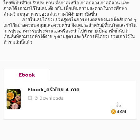
อาหาร สุขภาพ การแพทย์
ไทยที่เป็นที่นิยมรับประทาน ทั้งภาคเหนือ ภาคกลาง ภาคอีสาน และ
ภาคใต้ เอามาไว้ในเล่มเดียวกัน เพื่อเพิ่มความสะดวกในการศึกษา
ศิลปะ บันเทิง กีฬา ท่องเที่ยว
ค้นคว้าเมนูอาหารของแต่ละภาคได้ง่ายมากยิ่งขึ้น

               ภายในเล่มได้รวบรวมสูตรในการปรุงตลอดจนเคล็ดลับต่าง ๆ 
เอาไว้อย่างครอบคลุมและครบครัน จึงเหมาะสำหรับผู้ที่สนใจและรักใน
สังคม วัฒนธรรม การปกครอง ศาสนาและปรัชญา
การปรุงอาหารรับประทานเองหรือจะนำไปทำขายเป็นอาชีพก็นับว่า
เป็นสิ่งที่สามารถทำได้ง่าย ๆ ตามสูตรและวิธีการที่ได้รวบรวมเอาไว้ใน
ศาสนา และปรัชญา
ตำราเล่มนี้แล้ว
กฎหมาย สัญญา ภาษี
การเงิน การลงทุน บริหาร
Ebook
นิตยสาร หนังสือพิมพ์
ครอบครัว
Ebook_ครัวไทย 4 ภาค
0 Downloads
วรรณกรรม
ซื้อ
349
การเกษตร ชีววิทยา
การเรียน การศึกษา
เทคโนโลยี การสื่อสาร วิทยาศาสตร์