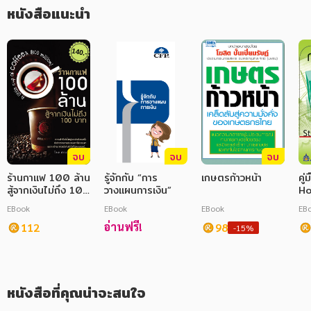
หนังสือแนะนำ
ภาษาศาสตร์
หนังสือเด็ก
การพัฒนาตนเอง
ความรู้ทั่วไป
การ์ตูนความรู้ การ์ตูน
จบ
จบ
จบ
การ์ตูนมังงะ (Manga)
ร้านกาแฟ 100 ล้าน
รู้จักกับ “การ
เกษตรก้าวหน้า
คู่
สู้จากเงินไม่ถึง 100
วางแผนการเงิน”
Ho
บาท
Ac
EBook
EBook
EBook
EB
อ่านฟรี!
112
98
-15%
หนังสือที่คุณน่าจะสนใจ