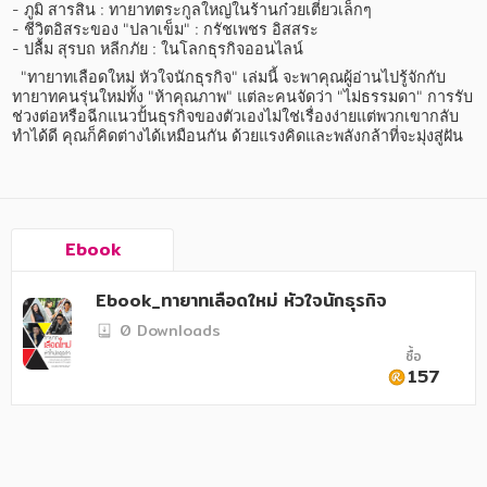
อาหาร สุขภาพ การแพทย์
- ภูมิ สารสิน : ทายาทตระกูลใหญ่ในร้านก๋วยเตี๋ยวเล็กๆ

- ชีวิตอิสระของ "ปลาเข็ม" : กรัชเพชร อิสสระ

ศิลปะ บันเทิง กีฬา ท่องเที่ยว
- ปลื้ม สุรบถ หลีกภัย : ในโลกธุรกิจออนไลน์
  "ทายาทเลือดใหม่ หัวใจนักธุรกิจ" เล่มนี้ จะพาคุณผู้อ่านไปรู้จักกับ 
สังคม วัฒนธรรม การปกครอง ศาสนาและปรัชญา
ทายาทคนรุ่นใหม่ทั้ง "ห้าคุณภาพ" แต่ละคนจัดว่า "ไม่ธรรมดา" การรับ
ช่วงต่อหรือฉีกแนวปั้นธุรกิจของตัวเองไม่ใช่เรื่องง่ายแต่พวกเขากลับ
ศาสนา และปรัชญา
ทำได้ดี คุณก็คิดต่างได้เหมือนกัน ด้วยแรงคิดและพลังกล้าที่จะมุ่งสู่ฝัน
กฎหมาย สัญญา ภาษี
การเงิน การลงทุน บริหาร
Ebook
นิตยสาร หนังสือพิมพ์
Ebook_ทายาทเลือดใหม่ หัวใจนักธุรกิจ
ครอบครัว
0 Downloads
วรรณกรรม
ซื้อ
157
การเกษตร ชีววิทยา
การเรียน การศึกษา
เทคโนโลยี การสื่อสาร วิทยาศาสตร์