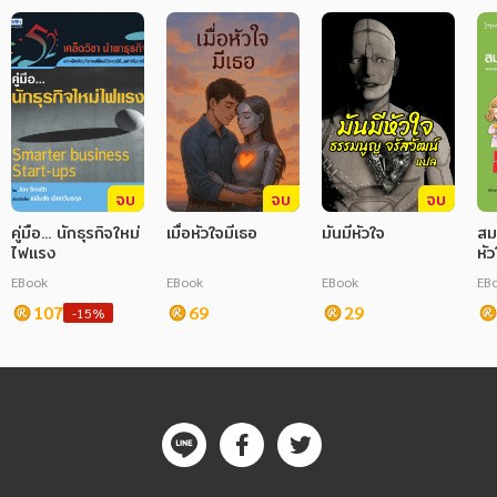
จบ
จบ
จบ
คู่มือ... นักธุรกิจใหม่
เมื่อหัวใจมีเธอ
มันมีหัวใจ
สม
ไฟแรง
หัว
EBook
EBook
EBook
EB
107
69
29
-15%