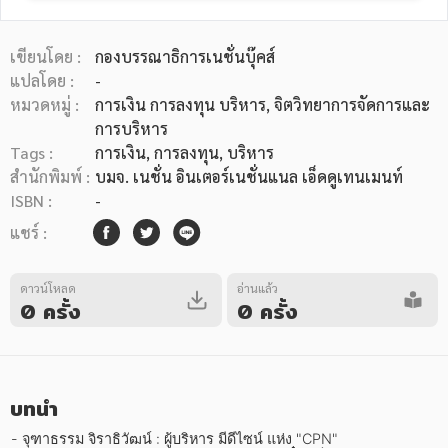
เขียนโดย :
กองบรรณาธิการเนชั่นบุ๊คส์
แปลโดย :
-
หมวดหมู่ :
การเงิน การลงทุน บริหาร
, จิตวิทยาการจัดการและ
การบริหาร
หมวดหมู่หนังสือ
Tags :
การเงิน
,
การลงทุน
,
บริหาร
สำนักพิมพ์ :
บมจ. เนชั่น อินเตอร์เนชั่นแนล เอ็ดดูเทนเมนท์
ISBN :
-
หมวดหมู่ยอดนิยม
แชร์ :
ดาวน์โหลด
อ่านแล้ว
หนังสือออกใหม่
หนังสือยอดนิยม
หนังสือเช่า
อีบุ๊กอ่านฟรี
0 ครั้ง
0 ครั้ง
หนังสือเสียง
โปรโมชั่นลดราคา
บทนำ
หมวดหมู่หนังสือ
- จุฑาธรรม จิราธิวัฒน์ : ผู้บริหาร มีดีไซน์ แห่ง "CPN"
