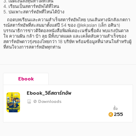
อาหาร สุขภาพ การแพทย์
3. เม็ดเงินลงทุนหาได้ที่ไหน

4. เรียนเป็นสตาร์ทอัพได้ที่ไหน

5. บ่มเพาะสตาร์ทอัพที่ไหนได้บ้าง
ศิลปะ บันเทิง กีฬา ท่องเที่ยว
   ถอดบทเรียนและความสำเร็จสตาร์ทอัพไทย บนเส้นทางนักสังเกตกา
สังคม วัฒนธรรม การปกครอง ศาสนาและปรัชญา
รณ์สตาร์ทอัพที่สะสมมาตั้งแต่ปี 54 ของ @lekasian (เล็ก อศินา) 
บรรณาธิการข่าวดิจิตอลหนังสือพิมพ์เดอะเนชั่นชื่อดัง พบแรงบันดาล
ใจ ความฝัน กล้า บ้า ลุย มีทั้งบาดแผล และเคล็ดลับความสำเร็จของ
ศาสนา และปรัชญา
สตาร์ทอัพดาวรุ่งของไทยกว่า 18 บริษัท พร้อมข้อมูลที่น่าสนใจสำหรับผู้
ที่สนใจวงการสตาร์ทอัพทุกท่าน
กฎหมาย สัญญา ภาษี
การเงิน การลงทุน บริหาร
นิตยสาร หนังสือพิมพ์
Ebook
ครอบครัว
Ebook_วิถีสตาร์ทอัพ
วรรณกรรม
0 Downloads
ซื้อ
การเกษตร ชีววิทยา
255
การเรียน การศึกษา
เทคโนโลยี การสื่อสาร วิทยาศาสตร์