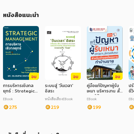
ภาษาศาสตร์
หนังสือแนะนำ
หนังสือเด็ก
การพัฒนาตนเอง
ความรู้ทั่วไป
การ์ตูนความรู้ การ์ตูน
การ์ตูนมังงะ (Manga)
จบ
จบ
จบ
การบริหารเชิงกล
ระบบสู่ 'วันเวลา'
คู่มือแก้ปัญหาผู้รับ
ปร
ยุทธ์ : Strategic
อิสระ
เหมา บริหารงาน สั่ง
ชีว
Management
งานผู้รับเหมา
EBook
หนังสือเสียง
EBook
EBook
EB
สำหรับเจ้าของ
275
219
โครงการทำบ้านขาย
199