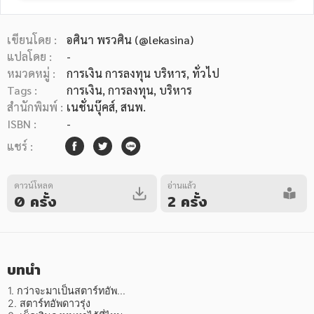
เขียนโดย :
อศินา พรวศิน (@lekasina)
แปลโดย :
-
หมวดหมู่ :
การเงิน การลงทุน บริหาร
, ทั่วไป
Tags :
การเงิน
,
การลงทุน
,
บริหาร
หมวดหมู่หนังสือ
สำนักพิมพ์ :
เนชั่นบุ๊คส์, สนพ.
ISBN :
-
แชร์ :
หมวดหมู่ยอดนิยม
ดาวน์โหลด
อ่านแล้ว
0 ครั้ง
2 ครั้ง
หนังสือออกใหม่
หนังสือยอดนิยม
หนังสือเช่า
อีบุ๊กอ่านฟรี
หนังสือเสียง
โปรโมชั่นลดราคา
บทนำ
หมวดหมู่หนังสือ
1. กว่าจะมาเป็นสตาร์ทอัพ...

2. สตาร์ทอัพดาวรุ่ง
