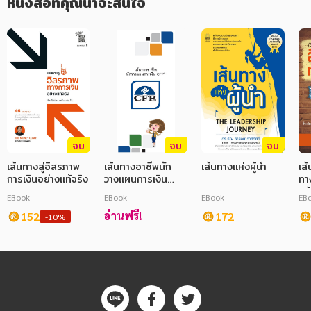
หนังสือที่คุณน่าจะสนใจ
จบ
จบ
จบ
เส้นทางสู่อิสรภาพ
เส้นทางอาชีพนัก
เส้นทางแห่งผู้นำ
เส
การเงินอย่างแท้จริง
วางแผนการเงิน
ทา
CFP
แท้
EBook
EBook
EBook
EB
อ่านฟรี!
152
172
-10%