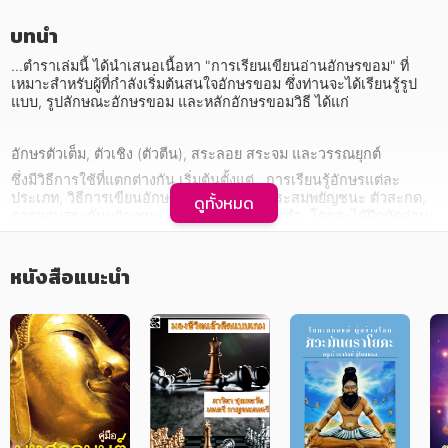
บทนำ
...ตำราเล่มนี้ ได้นำเสนอเนื้อหา "การเรียนเขียนอ่านอักษรขอม" ที่
เหมาะสำหรับผู้ที่กำลังเริ่มต้นสนใจอักษรขอม ซึ่งท่านจะได้เรียนรู้รูป
แบบ, รูปลักษณะอักษรขอม และหลักอักษรขอมวิธี ได้แก่ 
หมวดหมู่หนังสือ
อักษรตัวเต็ม, ตัวเชิง (ตัวตีน), สระลอย สระจม และวรรณยุกต์ 
ซึ่งมีวิธีการใช้ที่แตกต่างกัน เริ่มต้นตั้งแต่   การเรียนรู้อักษรแต่ละ
ประเภท, วิธีการเขียนอักษรแต่ละตัว,  การประสมพยัญชนะ ตัวสะกด, 
ดูทั้งหมด
การผสมสระกับพยัญชนะ และการประสมเป็นคำ, โดยจะได้ฝึกหัดอ่าน
หมวดหมู่ยอดนิยม
เขียนอักษรขอมควบคู่กับคำอ่านภาษาไทย ที่มีเนื้อหาจากพระไตรปิฎก 
วรรณกรรมต่างๆ ที่น่าสนใจ โดยจะมีแบบฝึกหัดให้ทดลองฝึกปฏิบัติการ
หนังสือแนะนำ
อ่านเขียน เพื่อเพิ่มพูนความชำนาญ และท้ายที่สุด ผู้ศึกษาคงจะสามารถ
อ่าน เขียน และปริวรรตอักษรจากแหล่งจารจารึกอักษรขอมแหล่งอื่นๆ 
หนังสือออกใหม่
หนังสือยอดนิยม
หนังสือเช่า
อีบุ๊กอ่านฟรี
ให้เป็นภาษาไทยปัจจุบันได้
หนังสือเสียง
โปรโมชั่นลดราคา
... อนึ่ง  รายได้ที่ได้จากหนังสือหรือตำราเล่มนี้ ทั้งหมด ผู้จัดทำ ขอน้อม
ถวายแด่พระสัมมาสัมพุทธเจ้าทั้งหลาย พระธรรมเจ้าทั้งหลาย พระสงฆ์
เจ้าทั้งหลาย ทั้งในอดีต ปัจจุบัน และที่จะมีต่อไปในอนาคต “เพื่อร่วม
หมวดหมู่หนังสือ
สร้างพระมหาเจดีย์สมเด็จฯ วัดหลวงพ่อสดธรรมกายาราม” อำเภอ
ดำเนินสะดวก จังหวัดราชบุรี ที่จะเป็นปูชนียสถานอันสำคัญยิ่ง เป็นที่
ประดิษฐานพระบรมสารีริกธาตุขององค์สมเด็จพระสัมมาสัมพุทธเจ้า 