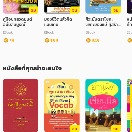
อาหาร สุขภาพ การแพทย์
และพระอรหันตธาตุที่สำคัญ ซึ่งได้ปรากฏขึ้น ณ วัดหลวงพ่อสดฯ ไว้ให้
จบ
จบ
จบ
เป็นที่สักการะบูชาแก่เหล่าเทพเทวดา และมนุษย์ทั้งหลาย ให้เป็นผู้มีจิต
ศิลปะ บันเทิง กีฬา ท่องเที่ยว
ศรัทธาต่อพระรัตนตรัย เพื่อความสันติสุขร่มเย็นของประชาชนชาวไทย 
คู่มือบทสวดมนต์
มองชีวิตแล้วคิด
ศิวะมันตราโยคะ
หน
และชาวต่างประเทศทั่วโลก และเพื่อสืบบวรพระพุทธศาสนาให้เจริญ
ฉบับสมบูรณ์
แบบเกม
โยคะของแม่ ผู้สร้าง
ศัก
สังคม วัฒนธรรม การปกครอง ศาสนาและปรัชญา
และยั่งยืน ตลอดไป
โลก
เง
EBook
EBook
EBook
EB
ศาสนา และปรัชญา
79
199
949
กฎหมาย สัญญา ภาษี
การเงิน การลงทุน บริหาร
หนังสือที่คุณน่าจะสนใจ
นิตยสาร หนังสือพิมพ์
ครอบครัว
วรรณกรรม
การเกษตร ชีววิทยา
การเรียน การศึกษา
จบ
จบ
เทคโนโลยี การสื่อสาร วิทยาศาสตร์