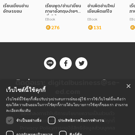
เรียนเขียนอ่าน
เรียนพูด/อ่าน/เขียน
อ่านผิดอ่านใหม่
เร
ภาษาศาสตร์
อักษรขอม
ภาษาอังกฤษง่ายๆ
เขียนผิดแก้ไข
ภา
เริ่มได้จาก Vocab
EBook
EBook
EB
หนังสือเด็ก
276
131
การพัฒนาตนเอง
ความรู้ทั่วไป
การ์ตูนความรู้ การ์ตูน
การ์ตูนมังงะ (Manga)
ติดต่อเรา:
digitalbusiness@se-
×
ed.com
เว็บไซต์นี้ใช้คุกกี้
เว็บไซต์นี้ใช้คุกกี้เพื่อปรับปรุงประสบการณ์ของผู้ใช้ การใช้เว็บไซต์นี้จะถือว่า
คุณให้ความยินยอมในการใช้คุกกี้ภายใต้นโยบายการใช้คุกกี้ของเรา
อ่านราย
ละเอียดเพิ่มเติม
ข้อตกลงการใช้บริการ
นโยบายความเป็นส่วนตัว
ข้อตกลงลงทะเบียนนักเขียน
นโยบายการใช้คุกกี้
จำเป็นอย่างยิ่ง
ประสิทธิภาพในการทำงาน
Privacy Policy
การขอใช้สิทธิข้อมูลส่วนบุคคล
การกำหนดเป้าหมาย
ฟังก์ชั่น