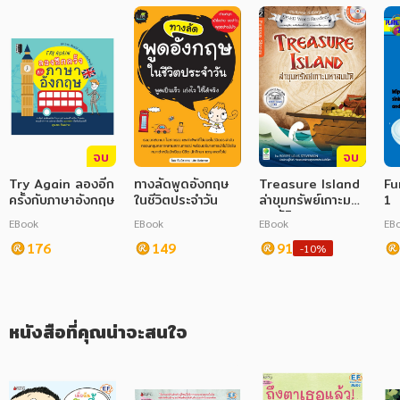
ภาษาศาสตร์
หนังสือเด็ก
การพัฒนาตนเอง
ความรู้ทั่วไป
จบ
จบ
การ์ตูนความรู้ การ์ตูน
Try Again ลองอีก
ทางลัดพูดอังกฤษ
Treasure Island
Fu
ครั้งกับภาษาอังกฤษ
ในชีวิตประจำวัน
ล่าขุมทรัพย์เกาะมหา
1
การ์ตูนมังงะ (Manga)
สมบัติ
EBook
EBook
EBook
EB
176
149
91
-10%
หนังสือที่คุณน่าจะสนใจ