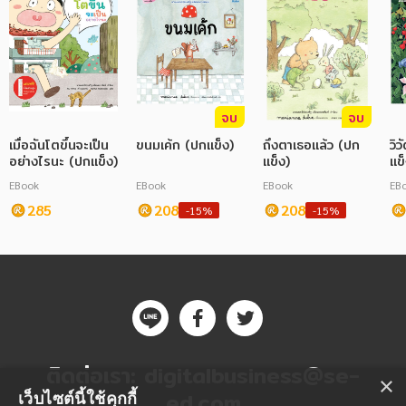
จบ
จบ
เมื่อฉันโตขึ้นจะเป็น
ขนมเค้ก (ปกแข็ง)
ถึงตาเธอแล้ว (ปก
วิ
อย่างไรนะ (ปกแข็ง)
แข็ง)
แข็
EBook
EBook
EBook
EB
285
208
208
-15%
-15%
ติดต่อเรา:
digitalbusiness@se-
×
ed.com
เว็บไซต์นี้ใช้คุกกี้