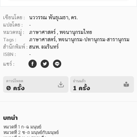
เขียนโดย :
นววรรณ พันธุเมธา, ดร.
แปลโดย :
-
หมวดหมู่ :
ภาษาศาสตร์
, พจนานุกรมไทย
Tags :
ภาษาศาสตร์
,
พจนานุกรม-ปทานุกรม-สารานุกรม
หมวดหมู่หนังสือ
สำนักพิมพ์ :
สนพ. อมรินทร์
ISBN :
-
แชร์ :
หมวดหมู่ยอดนิยม
ดาวน์โหลด
อ่านแล้ว
0 ครั้ง
1 ครั้ง
หนังสือออกใหม่
หนังสือยอดนิยม
หนังสือเช่า
อีบุ๊กอ่านฟรี
หนังสือเสียง
โปรโมชั่นลดราคา
บทนำ
หมวดหมู่หนังสือ
หมวดที่ 1 ก-ฉ มนุษย์

หมวดที่ 2 ช-ถ มนุษย์กับมนุษย์
