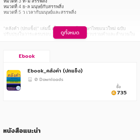
อาหาร สุขภาพ การแพทย์
หมวดที่ 3 ท-ม สรรพสิ่ง

หมวดที่ 4 ย-ล มนุษย์กับสรรพสิ่ง

หมวดที่ 5 ว เวลากับมนุษย์และสรรพสิ่ง
ศิลปะ บันเทิง กีฬา ท่องเที่ยว
สังคม วัฒนธรรม การปกครอง ศาสนาและปรัชญา
"คลังคำ (ปกแข็ง)" เล่มนี้ เป็นคู่มือการใช้ภาษาไทยแนวใหม่ ฉบับ
ดูทั้งหมด
ปรับปรุงในวาระครบรอบ 15 ปีคลังคำ ซึ่งได้รวบรวมคำและสำนวนใน
ศาสนา และปรัชญา
ภาษาไทยตามหมวดหมู่ความหมาย มีเนื้อหาบางส่วนเกี่ยวกับการนิยาม
และการเปรียบเทียบความหมายของคำ จัดเรียงให้เหมาะสม พร้อมให้
กฎหมาย สัญญา ภาษี
ตัวอย่าง พิเศษ! เพิ่มคำใหม่ พร้อมปรับความหมายของคำเดิม และยก
Ebook
ตัวอย่างให้ชัดเจนยิ่งขึ้น รวมแล้วกว่า 25,000 คำ จัดทำอย่างถูกต้อง
ตามหลักภาษาไทย โดยผู้เชี่ยวชาญด้านภาษาศาสตร์ เหมาะสำหรับเป็น
การเงิน การลงทุน บริหาร
คู่มือและสมบัติประจำตัวของนักเรียน นักศึกษา ครูอาจารย์ นักเขียน 
Ebook_คลังคำ (ปกแข็ง)
นักแปล และผู้ที่ใช้ภาษาไทยเป็นประจำ
นิตยสาร หนังสือพิมพ์
0 Downloads
ซื้อ
ครอบครัว
735
วรรณกรรม
การเกษตร ชีววิทยา
การเรียน การศึกษา
หนังสือแนะนำ
เทคโนโลยี การสื่อสาร วิทยาศาสตร์