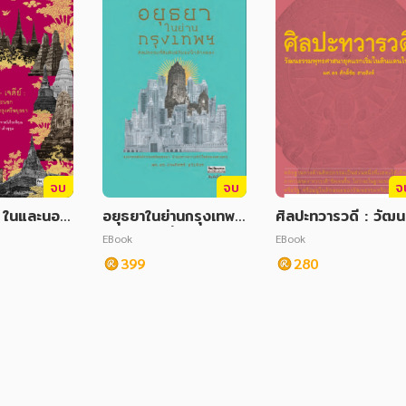
จบ
จบ
จ
 : ในและนอก
อยุธยาในย่านกรุงเทพฯ
ศิลปะทวารวดี : วัฒ
ีอยุธยา
ศิลปกรรมที่สัมพันธ์กับ
รรมพุทธศาสนายุคแร
EBook
EBook
แม่น้ำลำคลอง
ริ่มในดินแดนไทย
399
280