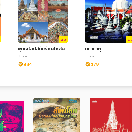
จบ
จ
พุทธศิลป์สมัยรัตนโกสินท
มหาธาตุ
ร์ : พัฒนาการของงานช่า
EBook
EBook
งและแนวคิดที่ปรับเปลี่ยน
384
179