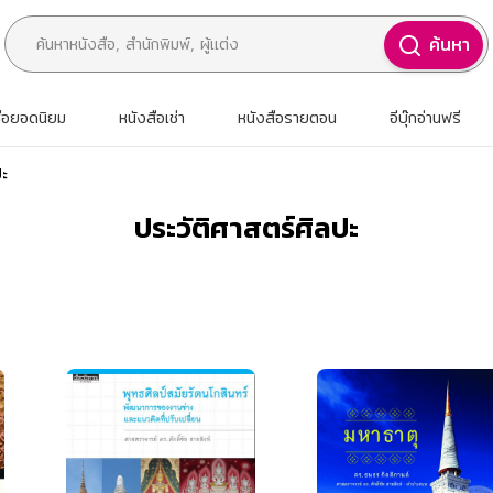
ค้นหา
สือยอดนิยม
หนังสือเช่า
หนังสือรายตอน
อีบุ๊กอ่านฟรี
ปะ
ประวัติศาสตร์ศิลปะ