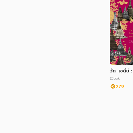
วัด-เจดีย์
เกาะกรุงศร
EBook
279