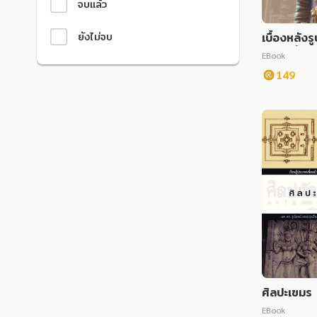
จบแล้ว
ยังไม่จบ
เบื้องหลังร
ความเชื่อร
EBook
นสยาม
149
ศิลปะเขมร
EBook