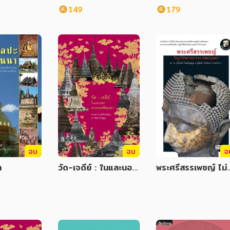
149
179
จบ
จบ
จ
า
วัด-เจดีย์ : ในและนอก
พระศรีสรรเพชญ์ ไม่ถ
เกาะกรุงศรีอยุธยา
ไฟเผาลอกทอง ตอนก
งแตก