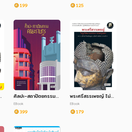
199
125
บ
ูก
ศิลปะ-สถาปัตยกรรมค
พระศรีสรรเพชญ์ ไม่ถูก
รุ
ณะราษฎร สัญลักษณ์ท
ไฟเผาลอกทอง ตอนกรุ
EBook
EBook
างการเมืองในเชิงอุดม
งแตก
399
179
การณ์ (ปกแข็ง)