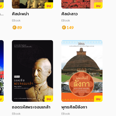
บ
จบ
จบ
กร
ศิลปะพม่า
ศิลปะลาว
EBook
EBook
89
149
บ
จบ
จบ
ถอดรหัสพระจอมเกล้า
พุทธศิลป์ลังกา
EBook
EBook