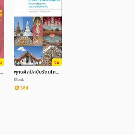
บ
จบ
นธ
พุทธศิลป์สมัยรัตนโกสิ
กเ
นทร์ : พัฒนาการของง
EBook
านช่างและแนวคิดที่ปรั
384
บเปลี่ยน