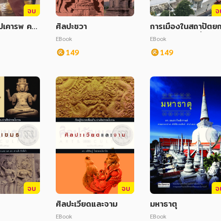
จบ
จ
ูปเคารพ คติ
ศิลปะชวา
การเมืองในสถาปัตย
ูปแทนบุคคลใ
รมสมัยรัชกาลที่ 1
EBook
EBook
149
149
จบ
จบ
จ
ศิลปะเวียดและจาม
มหาธาตุ
EBook
EBook