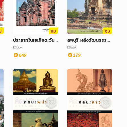
บ
จบ
จบ
ปราสาทในเอเชียตะวันอ
ลพบุรี หลังวัฒนธรรมเ
อกเฉียงใต้
ขมร
EBook
EBook
649
179