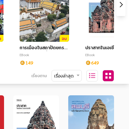
บ
จบ
การเมืองในสถาปัตยกรร
ปราสาทในเอเชียตะวัน
มสมัยรัชกาลที่ 1
กเฉียงใต้
EBook
EBook
149
649
เรียงตาม