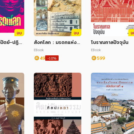
จบ
จบ
จ
ปัตย์-ปฏิมา
สังคโลก : มรดกแห่งภู
โบราณกาลปัจจุบัน
โลก
มิปัญญาไทย
EBook
EBook
49
599
-10%