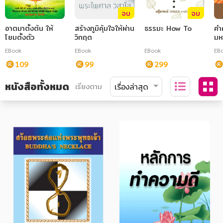
จบ
จบ
อาตมาตั้งต้น ให้
สร้างภูมิคุ้มใจให้ผ่าน
ธรรมะ How To
คำ
โยมตั้งตัว
วิกฤต
มห
EBook
EBook
EBook
EB
109
99
299
หนังสือทั้งหมด
เรียงตาม