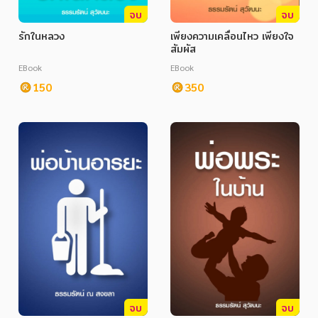
อาหาร สุขภาพ การแพทย์
จบ
จบ
ศิลปะ บันเทิง กีฬา ท่องเที่ยว
รักในหลวง
เพียงความเคลื่อนไหว เพียงใจ
สัมผัส
สังคม วัฒนธรรม การปกครอง ศาสนาและปรัชญา
EBook
EBook
150
350
ศาสนา และปรัชญา
กฎหมาย สัญญา ภาษี
การเงิน การลงทุน บริหาร
นิตยสาร หนังสือพิมพ์
ครอบครัว
วรรณกรรม
การเกษตร ชีววิทยา
การเรียน การศึกษา
จบ
จบ
เทคโนโลยี การสื่อสาร วิทยาศาสตร์