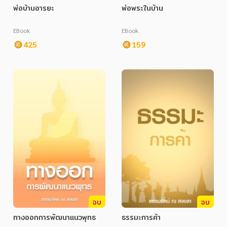
พ่อบ้านอารยะ
พ่อพระในบ้าน
ภาษาศาสตร์
EBook
EBook
หนังสือเด็ก
425
159
การพัฒนาตนเอง
ความรู้ทั่วไป
การ์ตูนความรู้ การ์ตูน
การ์ตูนมังงะ (Manga)
จบ
จบ
ทางออกการพัฒนาแนวพุทธ
ธรรมะการค้า