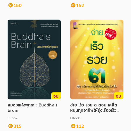
150
152
จบ
จบ
สมองแห่งพุทธะ : Buddha's
ง่าย เร็ว รวย ๓ ตอน เคล็ด
Brain
หนุนทุกอาชีพให้รุ่งเรืองเร็ว
ทันใจ
EBook
EBook
315
112