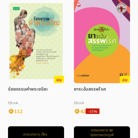
จบ
จบ
ร้อยธรรมคำพระอริยะ
ยาระงับสรรพโรค
EBook
EBook
112
42
-15%