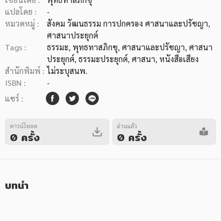
แปลโดย :
-
หมวดหมู่ :
สังคม วัฒนธรรม การปกครอง ศาสนาและปรัชญา
,
ศาสนาประยุกต์
Tags :
ธรรมะ
,
พุทธทาสภิกขุ
,
ศาสนาและปรัชญา
,
ศาสนา
ประยุกต์
,
ธรรมะประยุกต์
,
ศาสนา
,
หนังสือเสียง
หมวดหมู่หนังสือ
สำนักพิมพ์ :
ไม่ระบุสนพ.
ISBN :
-
แชร์ :
หมวดหมู่ยอดนิยม
ดาวน์โหลด
อ่านแล้ว
0 ครั้ง
0 ครั้ง
หนังสือออกใหม่
หนังสือยอดนิยม
หนังสือเช่า
อีบุ๊กอ่านฟรี
หนังสือเสียง
โปรโมชั่นลดราคา
บทนำ
หมวดหมู่หนังสือ