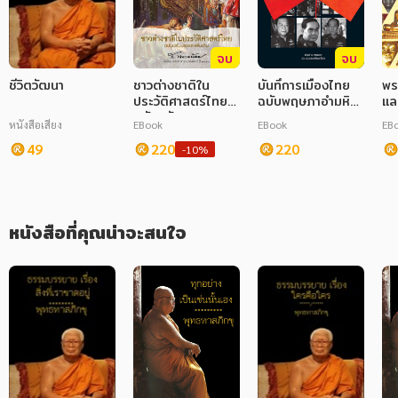
ภาษาศาสตร์
จบ
จบ
หนังสือเด็ก
ชีวิตวัฒนา
ชาวต่างชาติใน
บันทึการเมืองไทย
พร
ประวัติศาสตร์ไทย
ฉบับพฤษภาอำมหิต
แล
การพัฒนาตนเอง
ฉบับปรับปรุงและ
2553
แด
หนังสือเสียง
EBook
EBook
EB
เพิ่มเติม
ความรู้ทั่วไป
49
220
220
-10%
การ์ตูนความรู้ การ์ตูน
การ์ตูนมังงะ (Manga)
หนังสือที่คุณน่าจะสนใจ