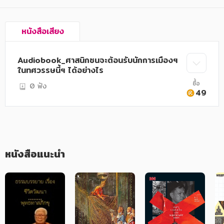
อาหาร สุขภาพ การแพทย์
ศิลปะ บันเทิง กีฬา ท่องเที่ยว
หนังสือเสียง
สังคม วัฒนธรรม การปกครอง ศาสนาและปรัชญา
Audiobook_ศาสนิกชนจะต้อนรับนักการเมืองฯ
ศาสนา และปรัชญา
ในทศวรรษนี้ฯ ได้อย่างไร
กฎหมาย สัญญา ภาษี
ซื้อ
0 ฟัง
49
การเงิน การลงทุน บริหาร
นิตยสาร หนังสือพิมพ์
ครอบครัว
หนังสือแนะนำ
วรรณกรรม
การเกษตร ชีววิทยา
การเรียน การศึกษา
เทคโนโลยี การสื่อสาร วิทยาศาสตร์