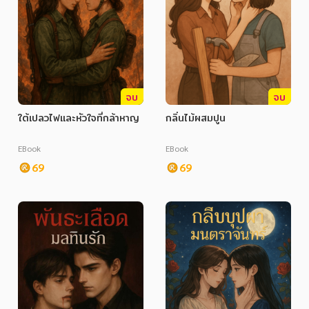
จบ
จบ
ใต้เปลวไฟและหัวใจที่กล้าหาญ
กลิ่นไม้ผสมปูน
EBook
EBook
69
69