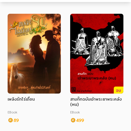
หมวดหมู่หนังสือ
หมวดหมู่ยอดนิยม
หนังสือออกใหม่
หนังสือยอดนิยม
หนังสือเช่า
อีบุ๊กอ่านฟรี
จบ
เพลิงรักไร่เถื่อน
สามก๊กฉบับเจ้าพระยาพระคลัง
หนังสือเสียง
โปรโมชั่นลดราคา
(หน)
EBook
EBook
89
499
หมวดหมู่หนังสือ