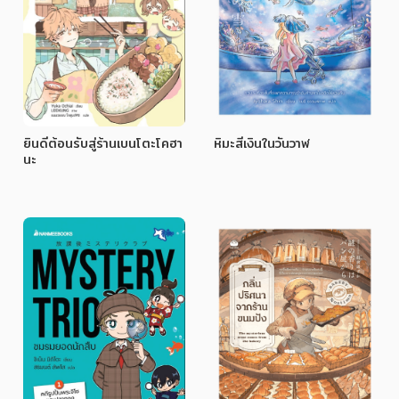
ยินดีต้อนรับสู่ร้านเบนโตะโคฮา
หิมะสีเงินในวันวาฬ
นะ