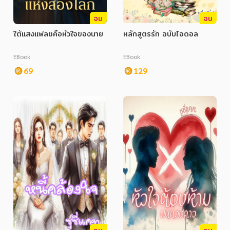
จบ
จบ
ใต้แสงแฟลชคือหัวใจของนาย
หลักสูตรรัก ฉบับไอดอล
EBook
EBook
69
129