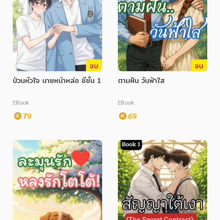
จบ
จบ
ป่วนหัวใจ นายหน้าหล่อ ซีซั่น 1
ตามฝัน วันฟ้าใส
EBook
EBook
79
69