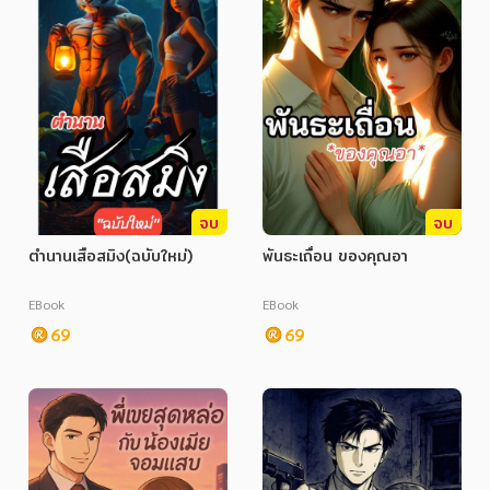
จบ
จบ
ตำนานเสือสมิง(ฉบับใหม่)
พันธะเถื่อน ของคุณอา
EBook
EBook
69
69