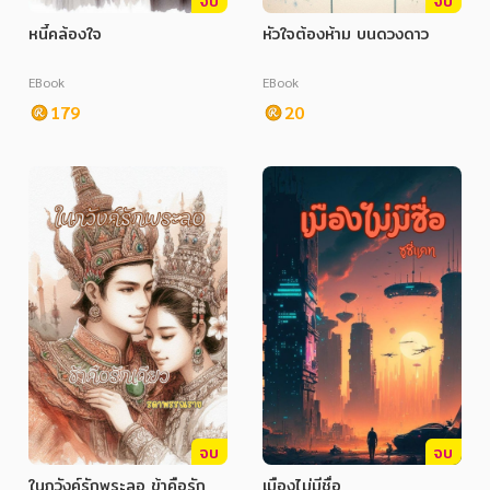
จบ
จบ
หนี้คล้องใจ
หัวใจต้องห้าม บนดวงดาว
EBook
EBook
179
20
จบ
จบ
ในภวังค์รักพระลอ ข้าคือรัก
เมืองไม่มีชื่อ