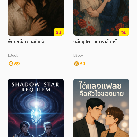
จบ
จบ
พันธะเลือด มลทินรัก
กลีบบุปผา มนตราจันทร์
EBook
EBook
69
69