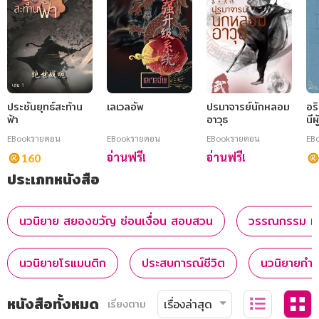
ประชันยุทธ์สะท้าน
เลเวลอัพ
ปรมาจารย์นักหลอม
อร
ฟ้า
อาวุธ
นีผ
EBook
รายตอน
EBook
รายตอน
EBook
รายตอน
EB
อ่านฟรี!
อ่านฟรี!
160
ประเภทหนังสือ
นวนิยาย สยองขวัญ ซ่อนเงื่อน สอบสวน
วรรณกรรม หนั
นวนิยายโรแมนติก
ประสบการณ์ชีวิต
นวนิยายกำล
หนังสือทั้งหมด
เรียงตาม