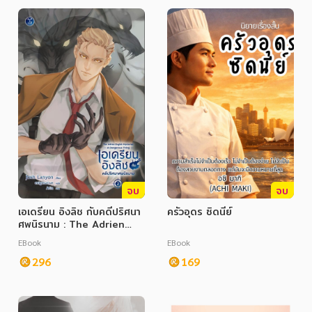
อาหาร สุขภาพ การแพทย์
ศิลปะ บันเทิง กีฬา ท่องเที่ยว
สังคม วัฒนธรรม การปกครอง ศาสนาและปรัชญา
ศาสนา และปรัชญา
กฎหมาย สัญญา ภาษี
การเงิน การลงทุน บริหาร
นิตยสาร หนังสือพิมพ์
จบ
จบ
ครอบครัว
เอเดรียน อิงลิช กับคดีปริศนา
ครัวอุดร ซิดนีย์
ศพนิรนาม : The Adrien
วรรณกรรม
English Mysteries: A
EBook
EBook
Dangerous Thing
การเกษตร ชีววิทยา
296
169
การเรียน การศึกษา
เทคโนโลยี การสื่อสาร วิทยาศาสตร์