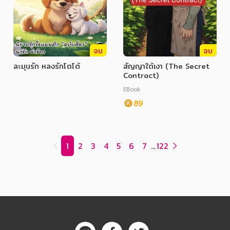
จบ
จบ
ละมุนรัก หลงรักโตโต้
สัญญาใต้เงา (The Secret
Contract)
EBook
89
1
2
3
4
5
6
7
...
122