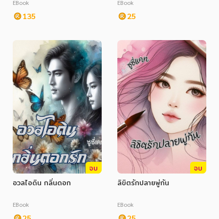
EBook
EBook
135
25
จบ
จบ
อวลไอดิน กลิ่นดอก
ลิขิตรักปลายพู่กัน
EBook
EBook
25
25