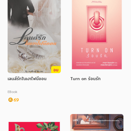
ภาษาศาสตร์
หนังสือเด็ก
การพัฒนาตนเอง
ความรู้ทั่วไป
การ์ตูนความรู้ การ์ตูน
การ์ตูนมังงะ (Manga)
จบ
เลนส์รักในเงาไฟนีออน
Turn on ร้อนรัก
EBook
69