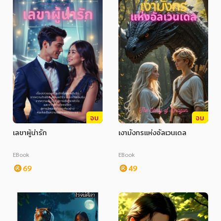
จบ
จบ
เลขาผู้น่ารัก
เงามังกรแห่งอัลเวนเดล
EBook
EBook
69
49