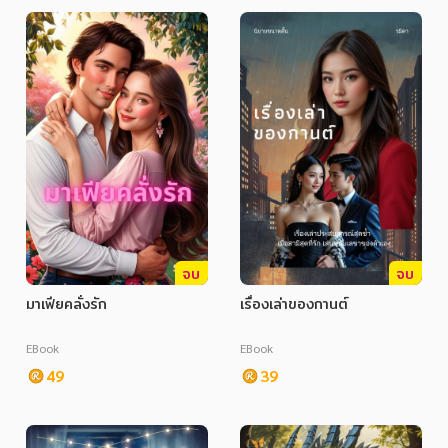
จบ
จบ
มาเฟียคลั่งรัก
เรื่องเล่าของกานต์
EBook
EBook
49
39