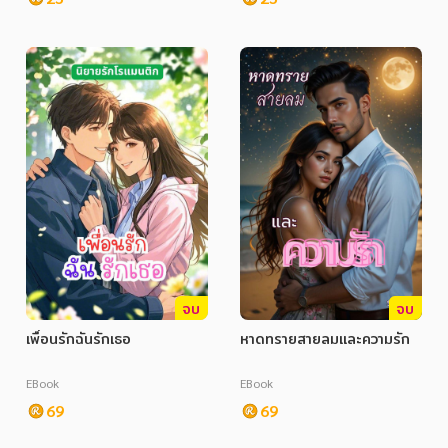
จบ
จบ
เพื่อนรักฉันรักเธอ
หาดทรายสายลมและความรัก
EBook
EBook
69
69