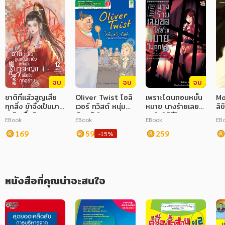
จบ
จบ
จบ
ชาติที่แล้วสูญเสีย
Oliver Twist โอลิ
เพราะโดนถอนหมั้น
Ma
ทุกสิ่ง ข้าจึงเป็นมาร
เวอร์ ทวิสต์ หนุ่ม
หมาย นางร้ายเลย
ลิ
หญิงเพื่อชิงทุก
น้อยหัวใจทระนง
ขอไปใช้ชีวิตสบาย
EBook
EBook
EBook
EB
อย่าง เล่ม 12
ในคุก เล่ม 2 (จบ)
169
59
259
-15%
หนังสือที่คุณน่าจะสนใจ