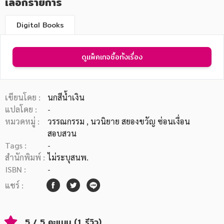
เลือกรายการ
Digital Books
ดูแพ็คเกจซื้อทั้งเรื่อง
หมวดหมู่หนังสือ
เขียนโดย :
นกสีน้ำเงิน
แปลโดย :
-
หมวดหมู่ยอดนิยม
หมวดหมู่ :
วรรณกรรม
, นวนิยาย สยองขวัญ ซ่อนเงื่อน
สอบสวน
Tags :
-
หนังสือออกใหม่
หนังสือยอดนิยม
หนังสือเช่า
อีบุ๊กอ่านฟรี
สำนักพิมพ์ :
ไม่ระบุสนพ.
ISBN :
-
หนังสือเสียง
โปรโมชั่นลดราคา
แชร์ :
หมวดหมู่หนังสือ
5 / 5 คะแนน (1 รีวิว)