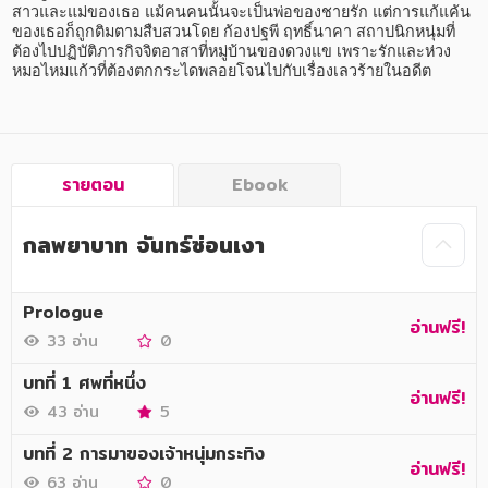
สาวและแม่ของเธอ แม้คนคนนั้นจะเป็นพ่อของชายรัก แต่การแก้แค้น
ของเธอก็ถูกติมตามสืบสวนโดย ก้องปฐพี ฤทธิ์นาคา สถาปนิกหนุ่มที่
ภาษาศาสตร์
ต้องไปปฏิบัติภารกิจจิตอาสาที่หมู่บ้านของดวงแข เพราะรักและห่วง
หมอไหมแก้วที่ต้องตกกระไดพลอยโจนไปกับเรื่องเลวร้ายในอดีต
หนังสือเด็ก
การพัฒนาตนเอง
ความรู้ทั่วไป
รายตอน
Ebook
การ์ตูนความรู้ การ์ตูน
กลพยาบาท จันทร์ซ่อนเงา
การ์ตูนมังงะ (Manga)
Prologue
อ่านฟรี!
33 อ่าน
0
บทที่ 1 ศพที่หนึ่ง
อ่านฟรี!
43 อ่าน
5
บทที่ 2 การมาของเจ้าหนุ่มกระทิง
อ่านฟรี!
63 อ่าน
0