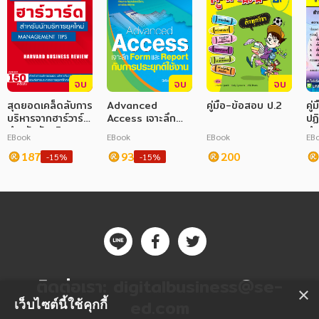
จบ
จบ
จบ
สุดยอดเคล็ดลับการ
Advanced
คู่มือ-ข้อสอบ ป.2
คู่
บริหารจากฮาร์วาร์ด
Access เจาะลึก
ปฏิ
สำหรับนักบริหารยุค
Form และ Report
สำน
EBook
EBook
EBook
EB
ใหม่
กับการประยุกต์ใช้
เพ
187
งาน
93
200
-15%
-15%
ติดต่อเรา:
digitalbusiness@se-
×
ed.com
เว็บไซต์นี้ใช้คุกกี้