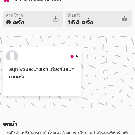
อาหาร สุขภาพ การแพทย์
ศิลปะ บันเทิง กีฬา ท่องเที่ยว
ดาวน์โหลด
อ่านแล้ว
0 ครั้ง
164 ครั้ง
สังคม วัฒนธรรม การปกครอง ศาสนาและปรัชญา
ศาสนา และปรัชญา
กฎหมาย สัญญา ภาษี
5
การเงิน การลงทุน บริหาร
สนุก พระเองนางเอก เถียงกันสนุก
นิตยสาร หนังสือพิมพ์
มากครับ
ครอบครัว
วรรณกรรม
การเกษตร ชีววิทยา
การเรียน การศึกษา
บทนำ
   หญิงสาวปริศนาหายตัวไปแล้วต้องการกลับมาแก้แค้นคนที่ทำร้ายพี่
เทคโนโลยี การสื่อสาร วิทยาศาสตร์