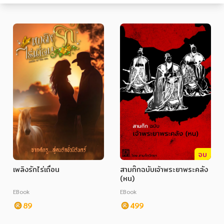
หมวดหมู่หนังสือ
หมวดหมู่ยอดนิยม
หนังสือออกใหม่
หนังสือยอดนิยม
หนังสือเช่า
อีบุ๊กอ่านฟรี
จบ
เพลิงรักไร่เถื่อน
สามก๊กฉบับเจ้าพระยาพระคลัง
หนังสือเสียง
โปรโมชั่นลดราคา
(หน)
EBook
EBook
89
499
หมวดหมู่หนังสือ