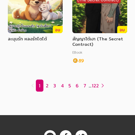
จบ
จบ
ละมุนรัก หลงรักโตโต้
สัญญาใต้เงา (The Secret
Contract)
EBook
89
1
2
3
4
5
6
7
...
122