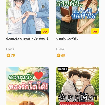
จบ
จบ
ป่วนหัวใจ นายหน้าหล่อ ซีซั่น 1
ตามฝัน วันฟ้าใส
EBook
EBook
79
69