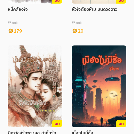
จบ
จบ
หนี้คล้องใจ
หัวใจต้องห้าม บนดวงดาว
EBook
EBook
179
20
จบ
จบ
ในภวังค์รักพระลอ ข้าคือรัก
เมืองไม่มีชื่อ