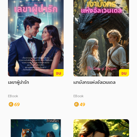
จบ
จบ
เลขาผู้น่ารัก
เงามังกรแห่งอัลเวนเดล
EBook
EBook
69
49