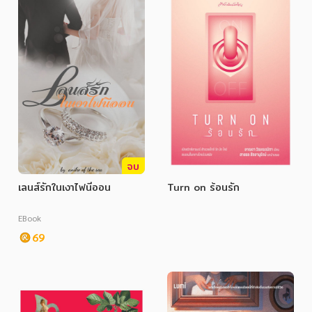
ภาษาศาสตร์
หนังสือเด็ก
การพัฒนาตนเอง
ความรู้ทั่วไป
การ์ตูนความรู้ การ์ตูน
การ์ตูนมังงะ (Manga)
จบ
เลนส์รักในเงาไฟนีออน
Turn on ร้อนรัก
EBook
69