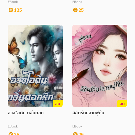
EBook
EBook
135
25
จบ
จบ
อวลไอดิน กลิ่นดอก
ลิขิตรักปลายพู่กัน
EBook
EBook
25
25