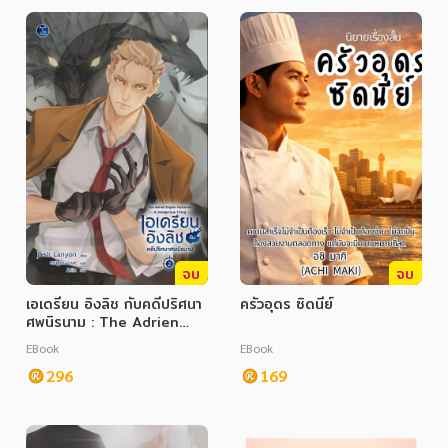
อาหาร สุขภาพ การแพทย์
ศิลปะ บันเทิง กีฬา ท่องเที่ยว
สังคม วัฒนธรรม การปกครอง ศาสนาและปรัชญา
ศาสนา และปรัชญา
กฎหมาย สัญญา ภาษี
การเงิน การลงทุน บริหาร
นิตยสาร หนังสือพิมพ์
จบ
จบ
ครอบครัว
เอเดรียน อิงลิช กับคดีปริศนา
ครัวอุดร ซิดนีย์
ศพนิรนาม : The Adrien
วรรณกรรม
English Mysteries: A
EBook
EBook
Dangerous Thing
การเกษตร ชีววิทยา
296
169
การเรียน การศึกษา
เทคโนโลยี การสื่อสาร วิทยาศาสตร์