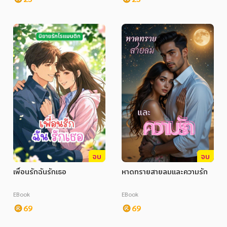
จบ
จบ
เพื่อนรักฉันรักเธอ
หาดทรายสายลมและความรัก
EBook
EBook
69
69