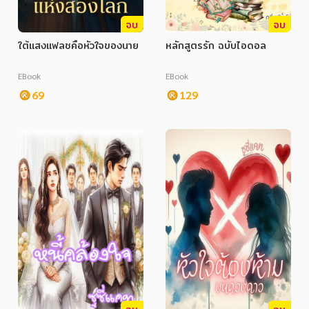
จบ
จบ
ใต้แสงแฟลชคือหัวใจของนาย
หลักสูตรรัก ฉบับไอดอล
EBook
EBook
69
129