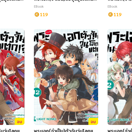
ก เล่ม 4
ก เล่ม 1
EBook
EBook
119
119
จบ
จบ
ุ้นวุ่นโลกแต
พระเอก(จำเป็น)ตัวจุ้นวุ่นโลกแต
พระเอก(จำเป