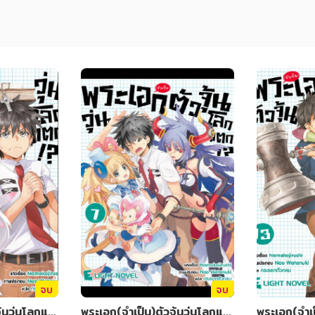
จบ
จบ
ุ้นวุ่นโลกแต
พระเอก(จำเป็น)ตัวจุ้นวุ่นโลกแต
พระเอก(จำเป