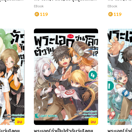
ก เล่ม 7
ก เล่ม 13
EBook
EBook
119
119
จบ
จบ
ุ้นวุ่นโลกแต
พระเอก(จำเป็น)ตัวจุ้นวุ่นโลกแต
พระเอก(จำเป