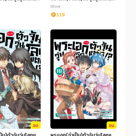
ก เล่ม 3
EBook
119
จบ
จบ
็น)ตัวจุ้นวุ่นโลกแต
พระเอก(จำเป็น)ตัวจุ้นวุ่นโลกแต