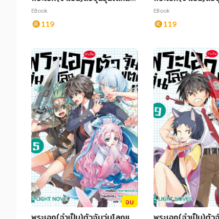
ก เล่ม 14
ก เล่ม 8
EBook
EBook
119
119
จบ
พระเอก(จำเป็น)ตัวจุ้นวุ่นโลกแต
พระเอก(จำเป็น)ตัวจ