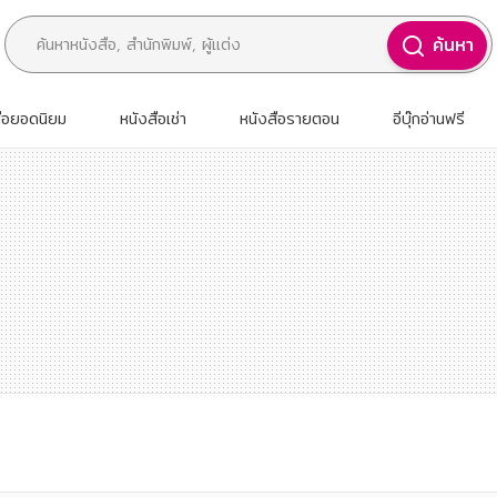
ค้นหา
สือยอดนิยม
หนังสือเช่า
หนังสือรายตอน
อีบุ๊กอ่านฟรี