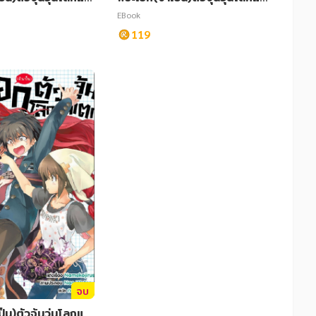
ก เล่ม 10
EBook
119
จบ
็น)ตัวจุ้นวุ่นโลกแต