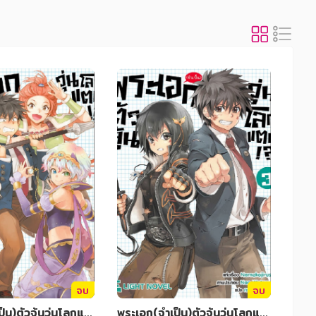
จบ
จบ
็น)ตัวจุ้นวุ่นโลกแต
พระเอก(จำเป็น)ตัวจุ้นวุ่นโลกแต