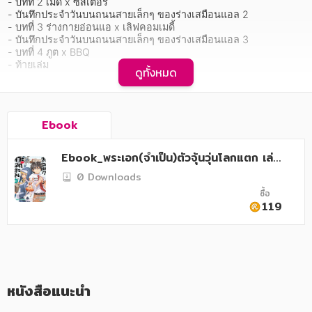
อาหาร สุขภาพ การแพทย์
- บทที่ 2 เมด x ซิสเตอร์

- บันทึกประจำวันบนถนนสายเล็กๆ ของร่างเสมือนแอล 2

- บทที่ 3 ร่างกายอ่อนแอ x เลิฟคอมเมดี้

ศิลปะ บันเทิง กีฬา ท่องเที่ยว
- บันทึกประจำวันบนถนนสายเล็กๆ ของร่างเสมือนแอล 3

- บทที่ 4 ภูต x BBQ

สังคม วัฒนธรรม การปกครอง ศาสนาและปรัชญา
- ท้ายเล่ม
ดูทั้งหมด
ศาสนา และปรัชญา
      เรกกะและซาสึกิถูกส่งไปยังเกาะร้างเนื่องจากการทำงานผิดปกติ
กฎหมาย สัญญา ภาษี
ของเวทเคลื่อนย้ายของฮาริส ระหว่างที่พวกเขาต้องจับหอยจับปลาเพื่อ
Ebook
เอาตัวรอดในขณะที่รอการช่วยเหลือ บรรยากาศรอบตัวของทั่งคู่ก็ดีขึ้น
เรื่อยๆ   นอกจากนี้ ยังมีเรื่องไปโบสถ์กับซูซูรัน ดูแลมิโดริที่ป่วยเป็นหวัด 
การเงิน การลงทุน บริหาร
จัดปาร์ตี้บาร์บีคิวกับทุกคน เป็นอีกหนึ่งเล่มที่สามารถใช้เวลาร่วมกับบร
Ebook_พระเอก(จำเป็น)ตัวจุ้นวุ่นโลกแตก เล่ม
รดาฮีโรอีนได้อย่างสนุกสนานเต็มที่กับกิจกรรมทั้งในบ้านและนอก
นิตยสาร หนังสือพิมพ์
11
0 Downloads
บ้าน!
ซื้อ
ครอบครัว
119
วรรณกรรม
การเกษตร ชีววิทยา
การเรียน การศึกษา
หนังสือแนะนำ
เทคโนโลยี การสื่อสาร วิทยาศาสตร์