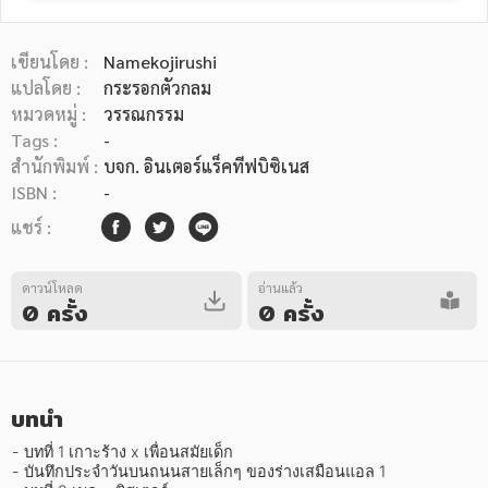
เขียนโดย :
Namekojirushi
แปลโดย :
กระรอกตัวกลม
หมวดหมู่ :
วรรณกรรม
Tags :
-
หมวดหมู่หนังสือ
สำนักพิมพ์ :
บจก. อินเตอร์แร็คทีฟบิซิเนส
ISBN :
-
แชร์ :
หมวดหมู่ยอดนิยม
ดาวน์โหลด
อ่านแล้ว
0 ครั้ง
0 ครั้ง
หนังสือออกใหม่
หนังสือยอดนิยม
หนังสือเช่า
อีบุ๊กอ่านฟรี
หนังสือเสียง
โปรโมชั่นลดราคา
บทนำ
หมวดหมู่หนังสือ
- บทที่ 1 เกาะร้าง x เพื่อนสมัยเด็ก

- บันทึกประจำวันบนถนนสายเล็กๆ ของร่างเสมือนแอล 1
