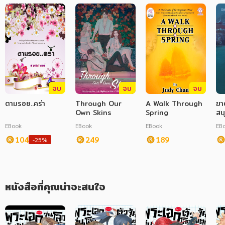
ภาษาศาสตร์
หนังสือเด็ก
การพัฒนาตนเอง
ความรู้ทั่วไป
จบ
จบ
จบ
การ์ตูนความรู้ การ์ตูน
ตามรอย..คร่า
Through Our
A Walk Through
ฆา
Own Skins
Spring
สน
การ์ตูนมังงะ (Manga)
EBook
EBook
EBook
EB
104
249
189
-25%
หนังสือที่คุณน่าจะสนใจ