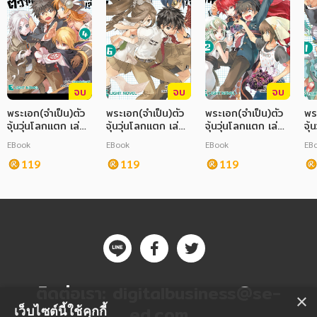
จบ
จบ
จบ
พระเอก(จำเป็น)ตัว
พระเอก(จำเป็น)ตัว
พระเอก(จำเป็น)ตัว
พร
จุ้นวุ่นโลกแตก เล่ม
จุ้นวุ่นโลกแตก เล่ม
จุ้นวุ่นโลกแตก เล่ม
จุ้
4
6
2
1
EBook
EBook
EBook
EB
119
119
119
ติดต่อเรา:
digitalbusiness@se-
×
ed.com
เว็บไซต์นี้ใช้คุกกี้