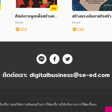
จบ
เ
ศิลปะการพูดเพื่อสร้างคว
สร้างแรงบันดาลใจสร้า
ามสำเร็จ
ความสำเร็จจากผู้ทรงอิ
EBook
EBook
ธิพล
220
220
ติดต่อเรา:
digitalbusiness@se-ed.com
ร
นโยบายความเป็นส่วนตัว
ข้อตกลงลงทะเบียนนักเขียน
นโยบายการใช้ค
การขอใช้สิทธิข้อมูลส่วนบุคคล
ซต์นี้จะถือว่าคุณให้ความยินยอมในการใช้คุกกี้ภายใต้นโยบายการใช้คุกกี้ของ