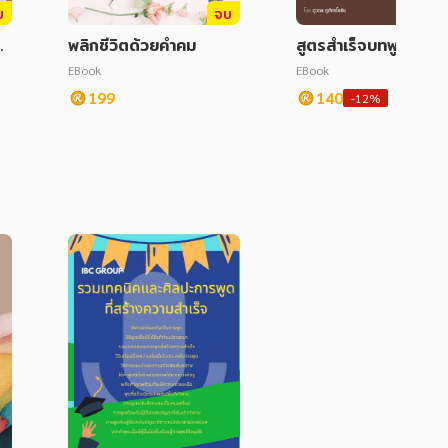
บ
จบ
่า
พลิกชีวิตด้วยคำคม
สูตรสำเร็จบทพูดและค
วยพร ฉบับจัดเต็ม
EBook
EBook
199
140
-12%