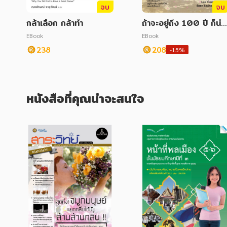
จบ
จบ
กล้าเลือก กล้าทำ
ถ้าจะอยู่ถึง 100 ปี ก็น่า
จะมีความสุขด้วย
EBook
EBook
238
208
-15%
หนังสือที่คุณน่าจะสนใจ