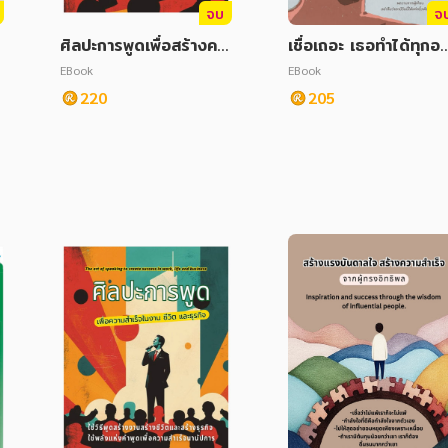
จบ
จ
ศิลปะการพูดเพื่อสร้างคว
เชื่อเถอะ เธอทำได้ทุกอย
ามสำเร็จ
งอยู่แล้ว
EBook
EBook
220
205