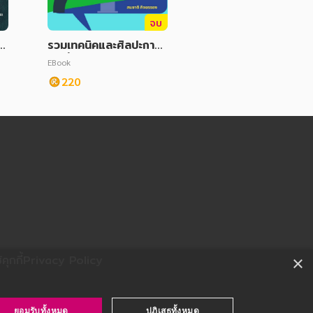
จบ
ง
รวมเทคนิคและศิลปะการ
ท
พูดที่สร้างความสำเร็จ
EBook
220
ุกกี้
Privacy Policy
×
ยอมรับทั้งหมด
ปฏิเสธทั้งหมด