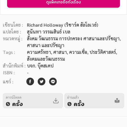
ดูแพ็คเกจซื้อทั้งเรื่อง
เขียนโดย :
Richard Holloway (ริชาร์ด ฮัลโลเวย์)
แปลโดย :
สุนันทา วรรณสินธ์ เบล
หมวดหมู่ :
สังคม วัฒนธรรม การปกครอง ศาสนาและปรัชญา
,
หมวดหมู่หนังสือ
ศาสนา และปรัชญา
Tags :
ความศรัทธา
,
ศาสนา
,
ความเชื่อ
,
ประวัติศาสตร์
,
สังคมและวัฒนธรรม
หมวดหมู่ยอดนิยม
สำนักพิมพ์ :
บจก. บุ๊คสเคป
ISBN :
-
แชร์ :
หนังสือออกใหม่
หนังสือยอดนิยม
หนังสือเช่า
อีบุ๊กอ่านฟรี
หนังสือเสียง
โปรโมชั่นลดราคา
ดาวน์โหลด
อ่านแล้ว
0 ครั้ง
0 ครั้ง
หมวดหมู่หนังสือ