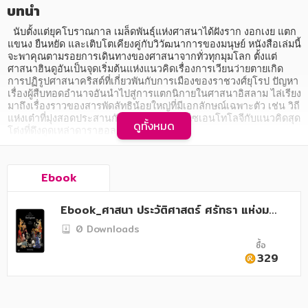
อาหาร สุขภาพ การแพทย์
บทนำ
ศิลปะ บันเทิง กีฬา ท่องเที่ยว
  นับตั้งแต่ยุคโบราณกาล เมล็ดพันธุ์แห่งศาสนาได้ฝังราก งอกเงย แตก
แขนง ยืนหยัด และเติบโตเคียงคู่กับวิวัฒนาการของมนุษย์ หนังสือเล่มนี้
จะพาคุณตามรอยการเดินทางของศาสนาจากทั่วทุกมุมโลก ตั้งแต่
สังคม วัฒนธรรม การปกครอง ศาสนาและปรัชญา
ศาสนาฮินดูอันเป็นจุดเริ่มต้นแห่งแนวคิดเรื่องการเวียนว่ายตายเกิด 
การปฏิรูปศาสนาคริสต์ที่เกี่ยวพันกับการเมืองของราชวงศ์ยุโรป ปัญหา
ศาสนา และปรัชญา
เรื่องผู้สืบทอดอำนาจอันนำไปสู่การแตกนิกายในศาสนาอิสลาม ไล่เรียง
มาถึงเรื่องราวของสารพัดลัทธิน้อยใหญ่ที่มีเอกลักษณ์เฉพาะตัว เช่น วิถี
กฎหมาย สัญญา ภาษี
แห่งเต๋าที่มุ่งสอดประสานกับธรรมชาติ ลัทธิไซเอนโทโลจีกับแนวคิดสุด
ดูทั้งหมด
โต่งที่ดึงดูดเหล่าดาราฮอลลีวูด ฯลฯ

การเงิน การลงทุน บริหาร
   นี่คือหนังสือที่รวบรวมเกร็ดประวัติของศาสนาทั่วโลกมาร้อยเรียงกัน
นิตยสาร หนังสือพิมพ์
ได้อย่างมีชีวิตชีวา สะท้อนให้เห็นว่าศาสนาทับซ้อนกับมิติทางสังคม 
Ebook
การเมือง และวัฒนธรรมอย่างมิอาจแยกขาด พร้อมชวนให้ขบคิดถึง
บทบาทของศาสนาที่มีต่อมนุษย์ เมื่อศาสนาอาจไม่ได้เป็นเพียงเครื่องยึด
ครอบครัว
เหนี่ยวที่ช่วยปลอบประโลมใจ แต่ยังถูกตีตราว่าเป็นชนวนเหตุแห่ง
Ebook_ศาสนา ประวัติศาสตร์ ศรัทธา แห่งมว
สงครามกวาดล้างและการเข่นฆ่าคุกคามในหน้าประวัติศาสตร์ เช่น
วรรณกรรม
ลมนุษย์
0 Downloads
นั้นแล้วเราควรรับมือกับดาบสองคมที่มีชื่อว่าศาสนาอย่างไร เพื่อไม่ให้
คมดาบแห่งศรัทธานั้นทิ่มแทง คำตอบทั้งหมดรอคุณค้นพบพร้อมกันแล้ว
ซื้อ
การเกษตร ชีววิทยา
ในเล่ม!
329
การเรียน การศึกษา
เทคโนโลยี การสื่อสาร วิทยาศาสตร์