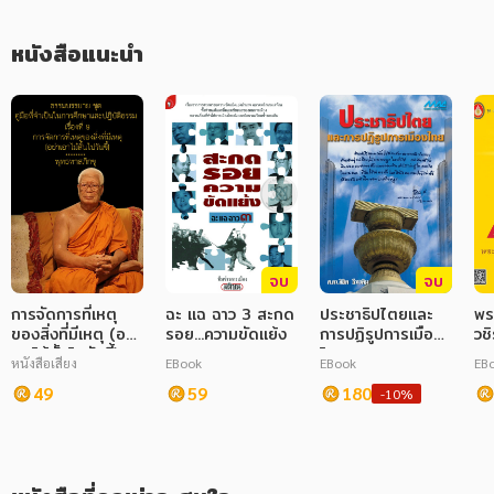
ภาษาศาสตร์
หนังสือแนะนำ
หนังสือเด็ก
การพัฒนาตนเอง
ความรู้ทั่วไป
การ์ตูนความรู้ การ์ตูน
การ์ตูนมังงะ (Manga)
จบ
จบ
การจัดการที่เหตุ
ฉะ แฉ ฉาว 3 สะกด
ประชาธิปไตยและ
พร
ของสิ่งที่มีเหตุ (อย่า
รอย...ความขัดแย้ง
การปฏิรูปการเมือง
วชิ
เอาไม้สั้นไปรันขี้)
ไทย
พร
หนังสือเสียง
EBook
EBook
EB
ชุด คู่มือที่จำเป็นใน
รา
การศึกษาและปฏิบัติ
49
59
180
-10%
ธรรม