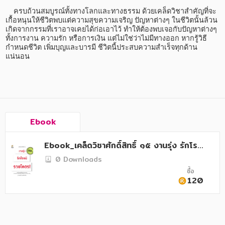
อาหาร สุขภาพ การแพทย์
    ครบถ้วนสมบูรณ์ทั้งทางโลกและทางธรรม ด้วยเคล็ดวิชาสำคัญที่จะ
เกื้อหนุนให้ชีวิตพบแต่ความสุขความเจริญ ปัญหาต่างๆ ในชีวิตนั้นล้วน
ศิลปะ บันเทิง กีฬา ท่องเที่ยว
เกิดจากกรรมที่เราอาจเคยได้ก่อเอาไว้ ทำให้ต้องพบเจอกับปัญหาต่างๆ 
ทั้งการงาน ความรัก หรือการเงิน แต่ไม่ใช่ว่าไม่มีทางออก หากรู้วิธี
สังคม วัฒนธรรม การปกครอง ศาสนาและปรัชญา
กำหนดชีวิต เพิ่มบุญและบารมี ชีวิตนี้ประสบความสำเร็จทุกด้าน
แน่นอน
ศาสนา และปรัชญา
กฎหมาย สัญญา ภาษี
การเงิน การลงทุน บริหาร
Ebook
นิตยสาร หนังสือพิมพ์
ครอบครัว
Ebook_เคล็ดวิชาศักดิ์สิทธิ์ ๑๕ งานรุ่ง รักโรจ
น์ รวยโคตร!
0 Downloads
วรรณกรรม
ซื้อ
120
การเกษตร ชีววิทยา
การเรียน การศึกษา
เทคโนโลยี การสื่อสาร วิทยาศาสตร์