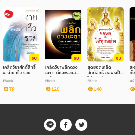
จบ
จบ
จบ
เคล็ดวิชาศักดิ์สิทธิ์
เคล็ดวิชาพลิกดวง
สุดยอดเคล็ด
สห
๔ ง่าย เร็ว รวย
ชะตา ดีและรวยฉับ
ศักดิ์สิทธิ์ ขอพรเป็น
ทั
พลัน!
ได้ทุกอย่าง
EBook
EBook
EBook
หนั
79
120
148