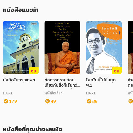
หนังสือแนะนำ
ภาษาศาสตร์
หนังสือเด็ก
การพัฒนาตนเอง
ความรู้ทั่วไป
การ์ตูนความรู้ การ์ตูน
การ์ตูนมังงะ (Manga)
จบ
จบ
มัสยิดในกรุงเทพฯ
ข้อควรทราบก่อน
โลกใบนี้ไม่มีหยุด
คำ
เกี่ยวกับสิ่งที่เรียกว่า
พ.1
ตอ
ธาตุ 2 ชุด ปรมัตถ
คน
EBook
หนังสือเสียง
EBook
หนั
สภาวธรรมธรรมะ
179
พุทธทาสภิกขุ
49
89
ศาสนาและปรัชญา
ศาสนาประยุกต์
ธรรมะประยุกต์
ศาสนา หนังสือเสียง
หนังสือที่คุณน่าจะสนใจ