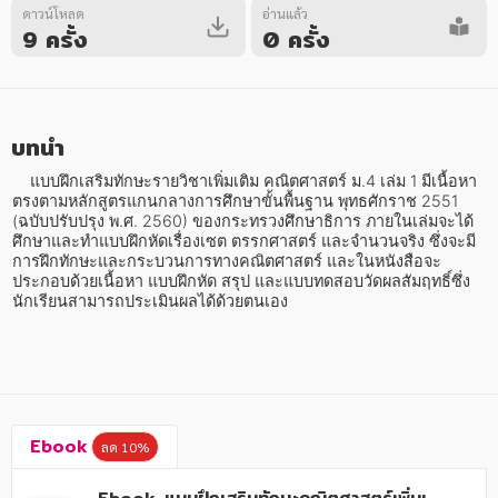
ดาวน์โหลด
อ่านแล้ว
9 ครั้ง
0 ครั้ง
บทนำ
หมวดหมู่หนังสือ
    แบบฝึกเสริมทักษะรายวิชาเพิ่มเติม คณิตศาสตร์ ม.4 เล่ม 1 มีเนื้อหา
ตรงตามหลักสูตรแกนกลางการศึกษาขั้นพื้นฐาน พุทธศักราช 2551 
(ฉบับปรับปรุง พ.ศ. 2560) ของกระทรวงศึกษาธิการ ภายในเล่มจะได้
ศึกษาและทำแบบฝึกหัดเรื่องเซต ตรรกศาสตร์ และจำนวนจริง ซึ่งจะมี
หมวดหมู่ยอดนิยม
การฝึกทักษะและกระบวนการทางคณิตศาสตร์ และในหนังสือจะ
ประกอบด้วยเนื้อหา แบบฝึกหัด สรุป และแบบทดสอบวัดผลสัมฤทธิ์ซึ่ง
นักเรียนสามารถประเมินผลได้ด้วยตนเอง
หนังสือออกใหม่
หนังสือยอดนิยม
หนังสือเช่า
อีบุ๊กอ่านฟรี
หนังสือเสียง
โปรโมชั่นลดราคา
Ebook
ลด 10%
หมวดหมู่หนังสือ