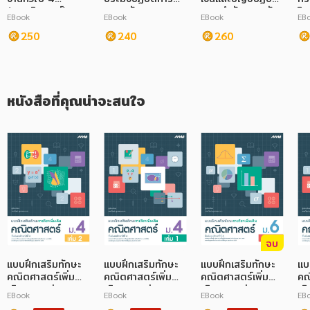
(คอมพิวเตอร์) การ
กรมทรัพยากรทาง
การ สำนักงานปลัด
วิ
EBook
EBook
EBook
EB
ประปาส่วนภูมิภาค
ทะเลและชายฝั่ง
กระทรวงมหาดไทย
ภาษาศาสตร์
250
240
260
หนังสือเด็ก
การพัฒนาตนเอง
หนังสือที่คุณน่าจะสนใจ
ความรู้ทั่วไป
การ์ตูนความรู้ การ์ตูน
การ์ตูนมังงะ (Manga)
จบ
แบบฝึกเสริมทักษะ
แบบฝึกเสริมทักษะ
แบบฝึกเสริมทักษะ
แบ
คณิตศาสตร์เพิ่ม
คณิตศาสตร์เพิ่ม
คณิตศาสตร์เพิ่ม
คณ
เติม ม.4 เล่ม 2
เติม ม.4 เล่ม 1
เติม ม.6 เล่ม 2
เติ
EBook
EBook
EBook
EB
(หลักสูตร 60)
(หลักสูตร 60)
(หลักสูตร 60)
(ห