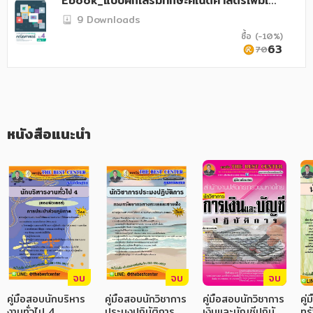
Ebook_แบบฝึกเสริมทักษะคณิตศาสตร์เพิ่มเติม
อาหาร สุขภาพ การแพทย์
ม.4 เล่ม 1 (หลักสูตร 60)
9 Downloads
ศิลปะ บันเทิง กีฬา ท่องเที่ยว
ซื้อ (-10%)
63
70
สังคม วัฒนธรรม การปกครอง ศาสนาและปรัชญา
ศาสนา และปรัชญา
กฎหมาย สัญญา ภาษี
หนังสือแนะนำ
การเงิน การลงทุน บริหาร
นิตยสาร หนังสือพิมพ์
ครอบครัว
วรรณกรรม
การเกษตร ชีววิทยา
จบ
จบ
จบ
การเรียน การศึกษา
คู่มือสอบนักบริหาร
คู่มือสอบนักวิชาการ
คู่มือสอบนักวิชาการ
คู
เทคโนโลยี การสื่อสาร วิทยาศาสตร์
งานทั่วไป 4
ประมงปฏิบัติการ
เงินและบัญชีปฏิบัติ
ทร