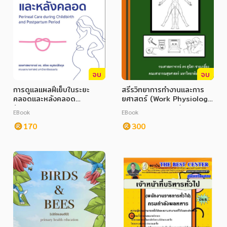
จบ
จบ
การดูแลแผลฝีเย็บในระยะ
สรีรวิทยาการทำงานและการ
คลอดและหลังคลอด
ยศาสตร์ (Work Physiology
(Perineal Care during
and Ergonomics)
EBook
EBook
Childbirth and
Postpartum Period)
170
300