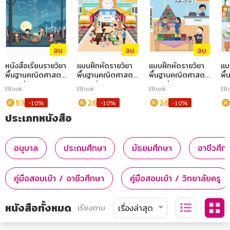
จบ
จบ
จบ
หนังสือเรียนรายวิชา
แบบฝึกหัดรายวิชา
แบบฝึกหัดรายวิชา
แบ
พื้นฐานคณิตศาสตร์
พื้นฐานคณิตศาสตร์
พื้นฐานคณิตศาสตร์
พื
ม.2 เล่ม 1
ป.4 เล่ม 1
ป.5 เล่ม 2
ป.
EBook
EBook
EBook
EB
53
26
26
-10%
-10%
-10%
ประเภทหนังสือ
อนุบาล
ประถมศึกษา
มัธยมศึกษา
อาชีวศึก
คู่มือสอบเข้า / อาชีวศึกษา
คู่มือสอบเข้า / วิทยาลัยครู
หนังสือทั้งหมด
เรียงตาม