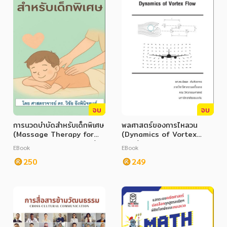
ภาษาศาสตร์
หนังสือเด็ก
การพัฒนาตนเอง
ความรู้ทั่วไป
การ์ตูนความรู้ การ์ตูน
จบ
จบ
การ์ตูนมังงะ (Manga)
การนวดบำบัดสำหรับเด็กพิเศษ
พลศาสตร์ของการไหลวน
(Massage Therapy for
(Dynamics of Vortex
Childrend with Autism)
Flow)
EBook
EBook
250
249