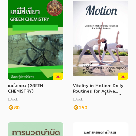
อาหาร สุขภาพ การแพทย์
ศิลปะ บันเทิง กีฬา ท่องเที่ยว
สังคม วัฒนธรรม การปกครอง ศาสนาและปรัชญา
ศาสนา และปรัชญา
กฎหมาย สัญญา ภาษี
การเงิน การลงทุน บริหาร
นิตยสาร หนังสือพิมพ์
จบ
จบ
เคมีสีเขียว (GREEN
Vitality in Motion: Daily
ครอบครัว
CHEMISTRY)
Routines for Active
Seniors (การเคลื่อนไหวคือ
วรรณกรรม
EBook
EBook
ชีวิต: การออกกำลังกายประจำ
80
วันสำหรับผู้สูงอายุ)
250
การเกษตร ชีววิทยา
การเรียน การศึกษา
เทคโนโลยี การสื่อสาร วิทยาศาสตร์