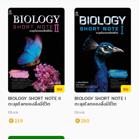
หมวดหมู่หนังสือ
หมวดหมู่ยอดนิยม
จบ
จบ
หนังสือออกใหม่
หนังสือยอดนิยม
หนังสือเช่า
อีบุ๊กอ่านฟรี
BIOLOGY SHORT NOTE II
BIOLOGY SHORT NOTE l
ตะลุยโลกของสิ่งมีชีวิต
ตะลุยโลกของสิ่งมีชีวิต
หนังสือเสียง
โปรโมชั่นลดราคา
EBook
EBook
219
250
หมวดหมู่หนังสือ