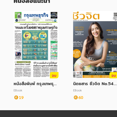
หนังสือแนะนำ
จบ
จบ
หนังสือพิมพ์ กรุงเทพธุรกิ
นิตยสาร ชีวจิต No.545
จ วันพุธที่ 27 กรกฎาคม
June 2021
EBook
EBook
2565
19
60