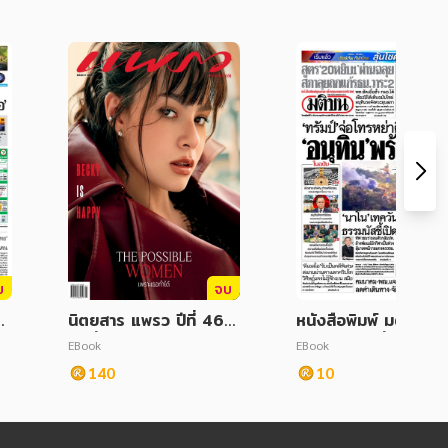
บ
จบ
กิ
นิตยสาร แพรว ปีที่ 46 ฉ
หนังสือพิมพ์ มติชน (
ฎ
บับที่ 1016 มีนาคม 256
วัน) ฉบับวันที่ 11 ธัน
EBook
EBook
8
ม 2568
140
10