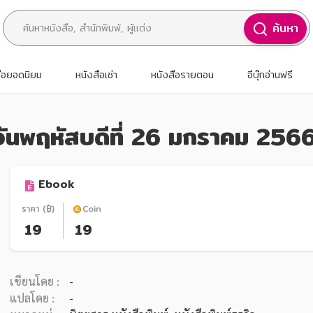
ค้นหา
สือยอดนิยม
หนังสือเช่า
หนังสือรายตอน
อีบุ๊กอ่านฟรี
 วันพฤหัสบดีที่ 26 มกราคม 256
Ebook
ราคา (฿)
Coin
19
19
เขียนโดย :
-
แปลโดย :
-