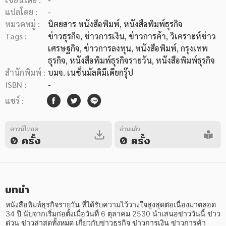
แปลโดย :
-
หมวดหมู่ :
นิตยสาร หนังสือพิมพ์
, หนังสือพิมพ์ธุรกิจ
Tags :
ข่าวธุรกิจ
,
ข่าวการเงิน
,
ข่าวการค้า
,
วิเคราะห์ข่าว
เศรษฐกิจ
,
ข่าวการลงทุน
,
หนังสือพิมพ์
,
กรุงเทพ
ธุรกิจ
,
หนังสือพิมพ์ธุรกิจรายวัน
,
หนังสือพิมพ์ธุรกิจ
หมวดหมู่หนังสือ
สำนักพิมพ์ :
บมจ. เนชั่นมัลติมีเดียกรุ๊ป
ISBN :
-
แชร์ :
หมวดหมู่ยอดนิยม
ดาวน์โหลด
อ่านแล้ว
0 ครั้ง
0 ครั้ง
หนังสือออกใหม่
หนังสือยอดนิยม
หนังสือเช่า
อีบุ๊กอ่านฟรี
หนังสือเสียง
โปรโมชั่นลดราคา
บทนำ
หนังสือพิมพ์ธุรกิจรายวัน ที่ได้รับความไว้วางใจสูงสุดต่อเนื่องมาตลอด 
หมวดหมู่หนังสือ
34 ปี นับจากเริ่มก่อตั้งเมื่อวันที่ 6 ตุลาคม 2530 นำเสนอข่าววันนี้ ข่าว
ด่วน ข่าวล่าสุดทั้งหมด เกี่ยวกับข่าวธุรกิจ ข่าวการเงิน ข่าวการค้า 