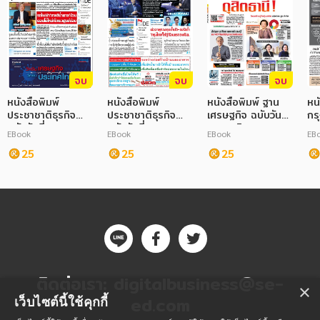
ภาษาศาสตร์
หนังสือเด็ก
จบ
จบ
จบ
การพัฒนาตนเอง
หนังสือพิมพ์
หนังสือพิมพ์
หนังสือพิมพ์ ฐาน
หน
ความรู้ทั่วไป
ประชาชาติธุรกิจ
ประชาชาติธุรกิจ
เศรษฐกิจ ฉบับวันที่
กรุ
ฉบับวันที่ 15
ฉบับวันที่ 07
4127 สิงหาคม
ศุ
EBook
EBook
EBook
EB
การ์ตูนความรู้ การ์ตูน
กุมภาพันธ์ 2564
พฤศจิกายน 2565
2568
25
25
25
25
การ์ตูนมังงะ (Manga)
ติดต่อเรา:
digitalbusiness@se-
×
ed.com
เว็บไซต์นี้ใช้คุกกี้