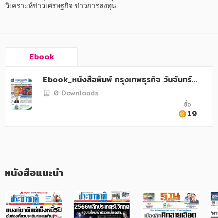
อาหาร สุขภาพ การแพทย์
วิเคราะห์ข่าวเศรษฐกิจ ข่าวการลงทุน
ศิลปะ บันเทิง กีฬา ท่องเที่ยว
สังคม วัฒนธรรม การปกครอง ศาสนาและปรัชญา
Ebook
ศาสนา และปรัชญา
Ebook_หนังสือพิมพ์ กรุงเทพธุรกิจ วันจันทร์ที่
กฎหมาย สัญญา ภาษี
29 พฤษภาคม 2566
0 Downloads
การเงิน การลงทุน บริหาร
ซื้อ
19
นิตยสาร หนังสือพิมพ์
ครอบครัว
วรรณกรรม
หนังสือแนะนำ
การเกษตร ชีววิทยา
การเรียน การศึกษา
เทคโนโลยี การสื่อสาร วิทยาศาสตร์